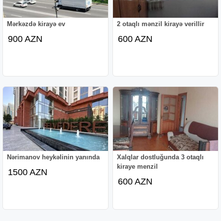
Mərkəzdə kirayə ev
2 otaqlı mənzil kirayə verillir
900 AZN
600 AZN
Nərimanov heykəlinin yanında
Xalqlar dostluğunda 3 otaqlı
kiraye menzil
1500 AZN
600 AZN