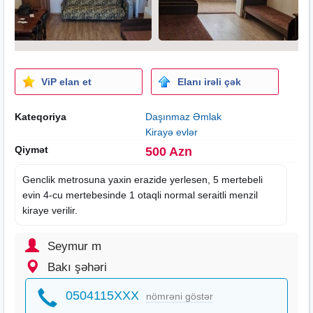
ViP elan et
Elanı irəli çək
Kateqoriya
Daşınmaz Əmlak
Kirayə evlər
Qiymət
500 Azn
Genclik metrosuna yaxin erazide yerlesen, 5 mertebeli
evin 4-cu mertebesinde 1 otaqli normal seraitli menzil
kiraye
verilir.
Seymur m
Bakı şəhəri
0504115XXX
nömrəni göstər