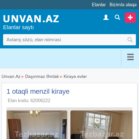
Elanlar
Bizimlə əlaqə
Elanlar saytı
Unvan.Az
▸
Daşınmaz Əmlak
▸
Kirayə evlər
1 otaqli menzil kiraye
Elan kodu: 62006222