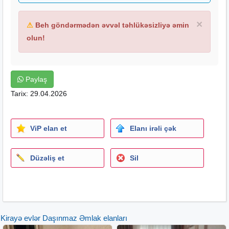
×
⚠
Beh göndərmədən əvvəl təhlükəsizliyə əmin
olun!
Paylaş
Tarix: 29.04.2026
ViP elan et
Elanı irəli çək
Düzəliş et
Sil
Kirayə evlər Daşınmaz Əmlak elanları