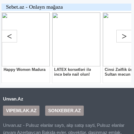
Unvan.Az
VIPEMLAK.AZ
SONXEBER.AZ
Unvan.az - Pulsuz elanlar saytı, alqı satqı sayti, Pulsuz elanlar
ünvanı Azerbaycan Bakida evler, obyektlər, dasinmaz emlak,