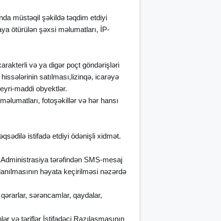
ında müstəqil şəkildə təqdim etdiyi
ya ötürülən şəxsi məlumatları, İP-
arakterli və ya digər poçt göndərişləri
hissələrinin satılması,lizinqə, icarəyə
qeyri-maddi obyektlər.
məlumatları, fotoşəkillər və hər hansı
qsədilə istifadə etdiyi ödənişli xidmət.
ına Administrasiya tərəfindən SMS-mesaj
oxlanılmasının həyata keçirilməsi nəzərdə
 qərarlar, sərəncamlar, qaydalar,
ər və təriflər İstifadəçi Razılaşmasının