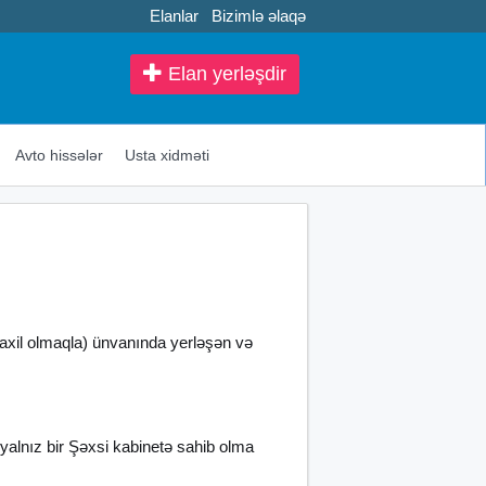
Elanlar
Bizimlə əlaqə
Elan yerləşdir
Avto hissələr
Usta xidməti
daxil olmaqla) ünvanında yerləşən və
i yalnız bir Şəxsi kabinetə sahib olma