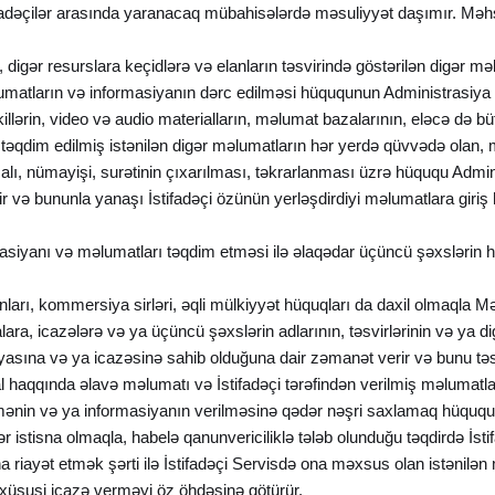
ifadəçilər arasında yaranacaq mübahisələrdə məsuliyyət daşımır. Məhsu
digər resurslara keçidlərə və elanların təsvirində göstərilən digər m
məlumatların və informasiyanın dərc edilməsi hüququnun Administrasiya 
oşəkillərin, video və audio materialların, məlumat bazalarının, eləcə
dən təqdim edilmiş istənilən digər məlumatların hər yerdə qüvvədə olan,
alı, nümayişi, surətinin çıxarılması, təkrarlanması üzrə hüququ Admin
r və bununla yanaşı İstifadəçi özünün yerləşdirdiyi məlumatlara giriş 
ormasiyanı və məlumatları təqdim etməsi ilə əlaqədar üçüncü şəxslərin
şanları, kommersiya sirləri, əqli mülkiyyət hüquqları da daxil olmaqla
ara, icazələrə və ya üçüncü şəxslərin adlarının, təsvirlərinin və ya di
ziyasına və ya icazəsinə sahib olduğuna dair zəmanət verir və bunu təs
Mal haqqında əlavə məlumatı və İstifadəçi tərəfindən verilmiş məlumat
mənin və ya informasiyanın verilməsinə qədər nəşri saxlamaq hüququn
r istisna olmaqla, habelə qanunvericiliklə tələb olunduğu təqdirdə İst
a riayət etmək şərti ilə İstifadəçi Servisdə ona məxsus olan istənilə
lə xüsusi icazə verməyi öz öhdəsinə götürür.