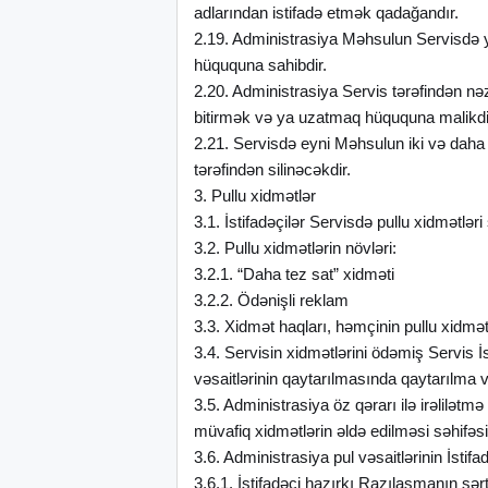
adlarından istifadə etmək qadağandır.
2.19. Administrasiya Məhsulun Servisdə ye
hüququna sahibdir.
2.20. Administrasiya Servis tərəfindən nə
bitirmək və ya uzatmaq hüququna malikdi
2.21. Servisdə eyni Məhsulun iki və daha 
tərəfindən silinəcəkdir.
3. Pullu xidmətlər
3.1. İstifadəçilər Servisdə pullu xidmətləri s
3.2. Pullu xidmətlərin növləri:
3.2.1. “Daha tez sat” xidməti
3.2.2. Ödənişli reklam
3.3. Xidmət haqları, həmçinin pullu xidmətl
3.4. Servisin xidmətlərini ödəmiş Servis İ
vəsaitlərinin qaytarılmasında qaytarılma və
3.5. Administrasiya öz qərarı ilə irəlilət
müvafiq xidmətlərin əldə edilməsi səhifəsin
3.6. Administrasiya pul vəsaitlərinin İst
3.6.1. İstifadəçi hazırkı Razılaşmanın şər