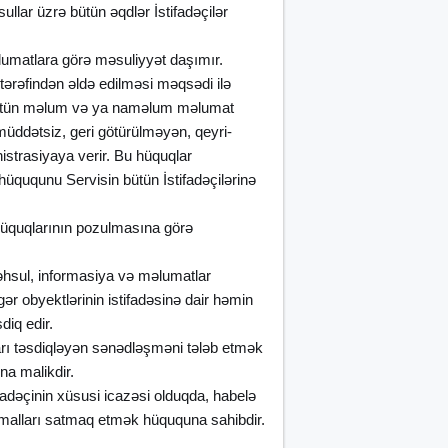
llar üzrə bütün əqdlər İstifadəçilər
əlumatlara görə məsuliyyət daşımır.
tərəfindən əldə edilməsi məqsədi ilə
 də bütün məlum və ya naməlum məlumat
 müddətsiz, geri götürülməyən, qeyri-
istrasiyaya verir. Bu hüquqlar
hüququnu Servisin bütün İstifadəçilərinə
 hüquqlarının pozulmasına görə
 Məhsul, informasiya və məlumatlar
gər obyektlərinin istifadəsinə dair həmin
diq edir.
ları təsdiqləyən sənədləşməni tələb etmək
a malikdir.
ifadəçinin xüsusi icazəsi olduqda, habelə
n malları satmaq etmək hüququna sahibdir.