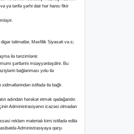
 ya tərifə şərhi dair hər hansı fikir
mləyir.
igər təlimatlar, Məxfilik Siyasəti və.s;
şma ilə tənzimlənir.
ümumi şərtlərini müəyyənləşdirir. Bu
zişlərin bağlanması yolu ilə
xidmətlərindən istifadə ilə bağlı
ilatın adından hərəkət etmək qadağandır.
dəçinin Administrasiyanın icazəsi olmadan
ssəsi reklam materialı kimi istifadə edilə
ünasibətdə Administrasiyaya qarşı