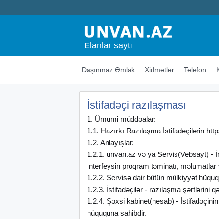
Elanlar saytı
Daşınmaz Əmlak
Xidmətlər
Telefon
İstifadəçi razılaşması
1. Ümumi müddəalar:
1.1. Hazırkı Razılaşma İstifadəçilərin htt
1.2. Anlayışlar:
1.2.1. unvan.az və ya Servis(Vebsayt) - 
Interfeysin proqram təminatı, məlumatlar və
1.2.2. Servisə dair bütün mülkiyyət hüquql
1.2.3. İstifadəçilər - razılaşma şərtlərini 
1.2.4. Şəxsi kabinet(hesab) - İstifadəçini
hüququna sahibdir.