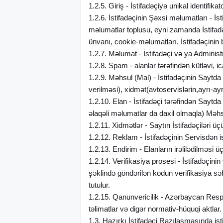
1.2.5. Giriş - İstifadəçiyə unikal identifik
1.2.6. İstifadəçinin Şəxsi məlumatları - İ
məlumatlar toplusu, eyni zamanda İstifadə
ünvanı, cookie-məlumatları, İstifadəçinin
1.2.7. Məlumat - İstifadəçi və ya Administ
1.2.8. Spam - alanlar tərəfindən kütləvi, i
1.2.9. Məhsul (Mal) - İstifadəçinin Saytda 
verilməsi), xidmət(avtoservislərin,ayrı-ay
1.2.10. Elan - İstifadəçi tərəfindən Sayt
əlaqəli məlumatlar da daxil olmaqla) Məhs
1.2.11. Xidmətlər - Saytın İstifadəçiləri ü
1.2.12. Reklam - İstifadəçinin Servisdən is
1.2.13. Endirim - Elanların irəlilədilməsi ü
1.2.14. Verifikasiya prosesi - İstifadəçi
şəklində göndərilən kodun verifikasiya səh
tutulur.
1.2.15. Qanunvericilik - Azərbaycan Respu
təlimatlar və digər normativ-hüquqi aktlar.
1.3. Hazırkı İstifadəçi Razılaşmasında ist