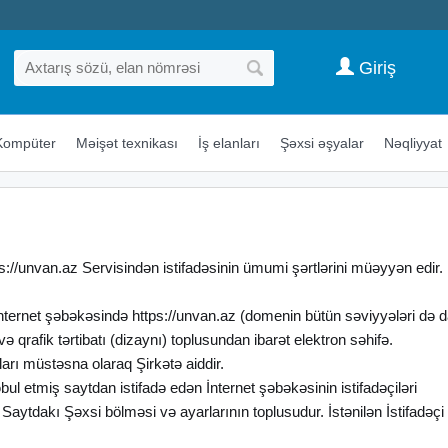
Giriş
Kompüter
Məişət texnikası
İş elanları
Şəxsi əşyalar
Nəqliyyat
ps://unvan.az Servisindən istifadəsinin ümumi şərtlərini müəyyən edir.
İnternet şəbəkəsində https://unvan.az (domenin bütün səviyyələri də 
 qrafik tərtibatı (dizaynı) toplusundan ibarət elektron səhifə.
arı müstəsna olaraq Şirkətə aiddir.
qəbul etmiş saytdan istifadə edən İnternet şəbəkəsinin istifadəçiləri
n Saytdakı Şəxsi bölməsi və ayarlarının toplusudur. İstənilən İstifadəç