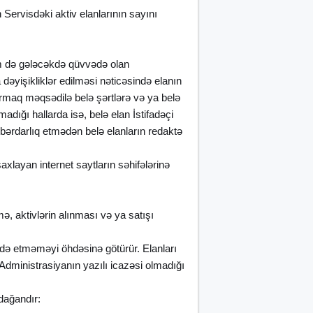
Servisdəki aktiv elanlarının sayını
.
həm də gələcəkdə qüvvədə olan
əyişikliklər edilməsi nəticəsində elanın
ırmaq məqsədilə belə şərtlərə və ya belə
adığı hallarda isə, belə elan İstifadəçi
əbərdarlıq etmədən belə elanların redaktə
axlayan internet saytların səhifələrinə
ə, aktivlərin alınması və ya satışı
adə etməməyi öhdəsinə götürür. Elanları
Administrasiyanın yazılı icazəsi olmadığı
dağandır: