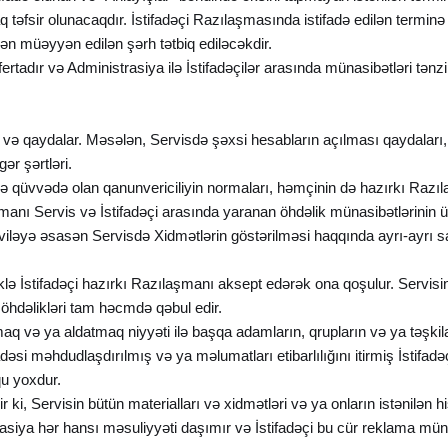
əfsir olunacaqdır. İstifadəçi Razılaşmasında istifadə edilən terminə və
dən müəyyən edilən şərh tətbiq ediləcəkdir.
rtadır və Administrasiya ilə İstifadəçilər arasında münasibətləri tənzi
r və qaydalar. Məsələn, Servisdə şəxsi hesabların açılması qaydaları, d
ər şərtləri.
mə qüvvədə olan qanunvericiliyin normaları, həmçinin də hazırkı Razıla
manı Servis və İstifadəçi arasında yaranan öhdəlik münasibətlərinin 
iləyə əsasən Servisdə Xidmətlərin göstərilməsi haqqında ayrı-ayrı sa
klə İstifadəçi hazırkı Razılaşmanı aksept edərək ona qoşulur. Servisin 
ə öhdəlikləri tam həcmdə qəbul edir.
ırmaq və ya aldatmaq niyyəti ilə başqa adamların, qrupların və ya təşk
adəsi məhdudlaşdırılmış və ya məlumatları etibarlılığını itirmiş İstifa
u yoxdur.
 ki, Servisin bütün materialları və xidmətləri və ya onların istənilən hi
istrasiya hər hansı məsuliyyəti daşımır və İstifadəçi bu cür reklama m