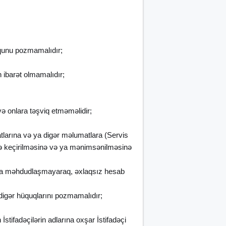
uqunu pozmamalıdır;
 ibarət olmamalıdır;
və onlara təşviq etməməlidir;
tlarına və ya digər məlumatlara (Servis
ələ keçirilməsinə və ya mənimsənilməsinə
larla məhdudlaşmayaraq, əxlaqsız hesab
digər hüquqlarını pozmamalıdır;
stifadəçilərin adlarına oxşar İstifadəçi