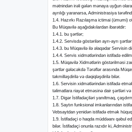
mətnindən irəli gələn mənaya uyğun olaraq t
ayrılığı yaranarsa, Administrasiya tərəfin
1.4. Hazırkı Razılaşma ictimai (ümumi) ofe
Bu Müqavilə aşağıdakılardan ibarətdir:
1.4.1. bu şərtlər;
1.4.2. Servisdə göstərilən ayrı-ayrı şərtlə
1.4.3. bu Müqavilə ilə əlaqədar Servisin dig
1.4.4. Servis xidmətlərindən istifadə edil
1.5. Müqavilə Xidmətlərin göstərilməsi za
şərtlər gələcəkdə Tərəflər arasında Müqav
təkmilləşdirilə və dəqiqləşdirilə bilər.
1.6. Servisin xidmətlərindən istifadə etmə
təlimatlara riayət etməsinə dair şərtləri v
1.7. Digər İstifadəçiləri yanıltmaq, çaşd
1.8. Saytın funksional imkanlarından istif
Vebsaytdan yenidən istifadə etmək hüquq
1.9. İstifadəçi o haqda müddəanı qəbul edir
bilər. İstifadəçi onunla razıdır ki, Admin