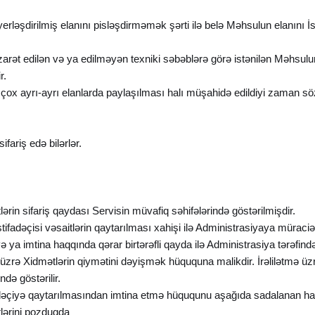
rləşdirilmiş elanını pisləşdirməmək şərti ilə belə Məhsulun elanını İ
zarət edilən və ya edilməyən texniki səbəblərə görə istənilən Məhsul
r.
çox ayrı-ayrı elanlarda paylaşılması halı müşahidə edildiyi zaman söz
ifariş edə bilərlər.
ərin sifariş qaydası Servisin müvafiq səhifələrində göstərilmişdir.
stifadəçisi vəsaitlərin qaytarılması xahişi ilə Administrasiyaya mürac
 ya imtina haqqında qərar birtərəfli qayda ilə Administrasiya tərəfindən
mə üzrə Xidmətlərin qiymətini dəyişmək hüququna malikdir. İrəlilətmə ü
də göstərilir.
ifadəçiyə qaytarılmasından imtina etmə hüququnu aşağıda sadalanan ha
tlərini pozduqda