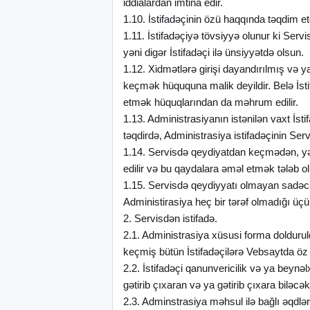
iddialardan imtina edir.
1.10. İstifadəçinin özü haqqında təqdim e
1.11. İstifadəçiyə tövsiyyə olunur ki Servi
yəni digər İstifadəçi ilə ünsiyyətdə olsun.
1.12. Xidmətlərə girişi dayandırılmış və 
keçmək hüququna malik deyildir. Belə İsti
etmək hüquqlarından da məhrum edilir.
1.13. Administrasiyanın istənilən vaxt İst
təqdirdə, Administrasiya istifadəçinin Se
1.14. Servisdə qeydiyatdan keçmədən, yə
edilir və bu qaydalara əməl etmək tələb ol
1.15. Servisdə qeydiyyatı olmayan sadəc
Administirasiya heç bir tərəf olmadığı üç
2. Servisdən istifadə.
2.1. Administrasiya xüsusi forma doldurul
keçmiş bütün İstifadəçilərə Vebsaytda öz
2.2. İstifadəçi qanunvericilik və ya beyn
gətirib çıxaran və ya gətirib çıxara biləc
2.3. Adminstrasiya məhsul ilə bağlı əqdləri