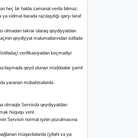
ən heç bir halda zəmanət verilə bilməz.
və ya xidmət barədə razılaşdığı qarşı tərəf
zəsi olmadan təkrar olaraq qeydiyyatdan
dəçinin qeydiyyat məlumatlarından istifadə
 İstifadəçi verifikasiyadan keçmədiyi
 razılaşmada qeyd olunan müddəalar şamil
ında yaranan mübahisələrdə
isna olmaqla Servisdə qeydiyyatdan
rmək hüququ verir.
inin Servisin normal işinin pozulmasına
ı bağlanan müqavilələrdə (şifahi və ya