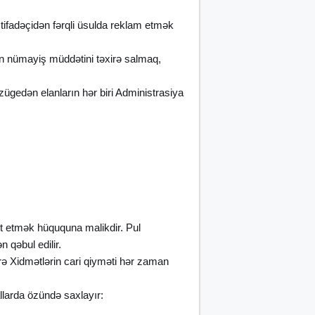
stifadəçidən fərqli üsulda reklam etmək
un nümayiş müddətini təxirə salmaq,
ügedən elanların hər biri Administrasiya
iət etmək hüququna malikdir. Pul
 qəbul edilir.
zrə Xidmətlərin cari qiyməti hər zaman
llarda özündə saxlayır: