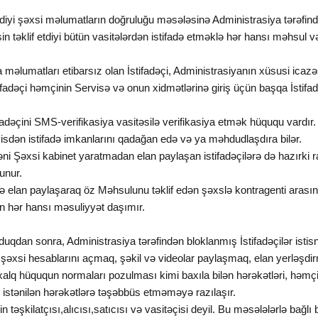
tdiyi şəxsi məlumatların doğruluğu məsələsinə Administrasiya tərəfind
sin təklif etdiyi bütün vasitələrdən istifadə etməklə hər hansı məhsul 
ya məlumatları etibarsız olan İstifadəçi, Administrasiyanın xüsusi ica
fadəçi həmçinin Servisə və onun xidmətlərinə giriş üçün başqa İstifa
ifadəçini SMS-verifikasiya vasitəsilə verifikasiya etmək hüququ vardır.
rvisdən istifadə imkanlarını qadağan edə və ya məhdudlaşdıra bilər.
ni Şəxsi kabinet yaratmadan elan paylaşan istifadəçilərə də hazırki
unur.
ə elan paylaşaraq öz Məhsulunu təklif edən şəxslə kontragenti aras
ün hər hansı məsuliyyət daşımır.
duqdan sonra, Administrasiya tərəfindən bloklanmış İstifadəçilər ist
 şəxsi hesablarını açmaq, şəkil və videolar paylaşmaq, elan yerləşdi
əlxalq hüququn normaları pozulması kimi baxıla bilən hərəkətləri, həmç
ək istənilən hərəkətlərə təşəbbüs etməməyə razılaşır.
n təşkilatçısı,alıcısı,satıcısı və vasitəçisi deyil. Bu məsələlərlə bağl