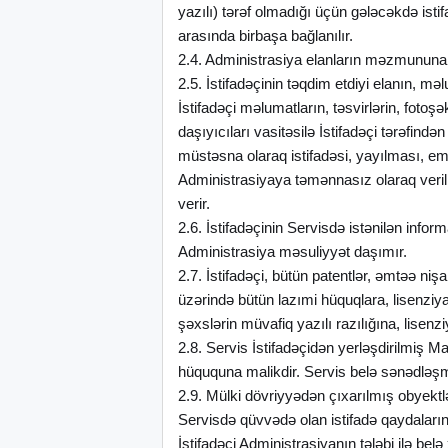
yazılı) tərəf olmadığı üçün gələcəkdə ist
arasında birbaşa bağlanılır.
2.4. Administrasiya elanların məzmununa, 
2.5. İstifadəçinin təqdim etdiyi elanın, 
İstifadəçi məlumatların, təsvirlərin, fot
daşıyıcıları vasitəsilə İstifadəçi tərəfin
müstəsna olaraq istifadəsi, yayılması, em
Administrasiyaya təmənnasız olaraq verili
verir.
2.6. İstifadəçinin Servisdə istənilən inf
Administrasiya məsuliyyət daşımır.
2.7. İstifadəçi, bütün patentlər, əmtəə ni
üzərində bütün lazımi hüquqlara, lisenziyal
şəxslərin müvafiq yazılı razılığına, lisen
2.8. Servis İstifadəçidən yerləşdirilmiş 
hüququna malikdir. Servis belə sənədləş
2.9. Mülki dövriyyədən çıxarılmış obyektlə
Servisdə qüvvədə olan istifadə qaydaların
İstifadəçi Administrasiyanın tələbi ilə be