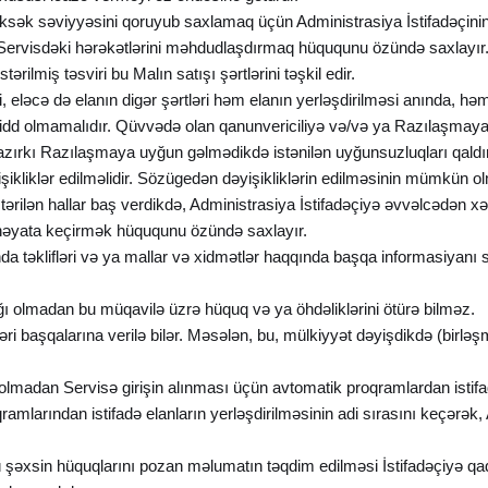
yüksək səviyyəsini qoruyub saxlamaq üçün Administrasiya İstifadəçinin 
 Servisdəki hərəkətlərini məhdudlaşdırmaq hüququnu özündə saxlayır
ərilmiş təsviri bu Malın satışı şərtlərini təşkil edir.
ri, eləcə də elanın digər şərtləri həm elanın yerləşdirilməsi anında, 
idd olmamalıdır. Qüvvədə olan qanunvericiliyə və/və ya Razılaşmaya d
 hazırkı Razılaşmaya uyğun gəlmədikdə istənilən uyğunsuzluqları qald
işikliklər edilməlidir. Sözügedən dəyişikliklərin edilməsinin mümkün olm
stərilən hallar baş verdikdə, Administrasiya İstifadəçiyə əvvəlcədən x
i həyata keçirmək hüququnu özündə saxlayır.
da təklifləri və ya mallar və xidmətlər haqqında başqa informasiyanı s
lığı olmadan bu müqavilə üzrə hüquq və ya öhdəliklərini ötürə bilməz.
ri başqalarına verilə bilər. Məsələn, bu, mülkiyyət dəyişdikdə (birləşm
i olmadan Servisə girişin alınması üçün avtomatik proqramlardan istif
mlarından istifadə elanların yerləşdirilməsinin adi sırasını keçərək, 
şəxsin hüquqlarını pozan məlumatın təqdim edilməsi İstifadəçiyə qa