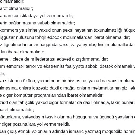
 olmamalıdır;
barət olmamalıdır;
bardan sui-istifadəyə yol verməməlidir;
dlərin bağlanmasına səbəb olmamalıdır;
n kommersiya sirrinə yaxud onun şəxsi həyatının toxunulmazlığı hüq
ya işgüzar nüfuzunu təhqir edəcək məlumatlardan ibarət olmamalıdır;
azılığı olmadan onlar haqqında şəxsi və ya eyniləşdirici məlumatlardan
dən ibarət olmamalıdır;
əməli, eləcə də millətlərarası ədavəti qızışdırmamalıdır;
aşım etməməli,terror və ekstremist fəaliyyətə səbəb, dəstək olmamalı 
ır;
ə ya sistemin özünə, yaxud onun bir hissəsinə, yaxud da şəxsi məluma
ulmasına, onlara icazəsiz daxil olmağa, onların məlumatlarının gizli 
ə digər kompüter proqramlarından ibarət olmamalıdır;
zidd olan fahişəlik yaxud digər formalar da daxil olmaqla, lakin bun
barət olmamalıdır;
 hüquqlarını, vətəndaşın təsvir olunma hüququnu və üçüncü şəxslərin 
r digər pozuntulara yol verməməlidir.
dından çıxış etmək və onların adından ismarıc yazmaq məqsədilə həmin İ