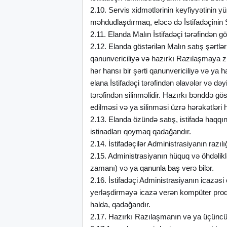
2.10. Servis xidmətlərinin keyfiyyətinin 
məhdudlaşdırmaq, eləcə də İstifadəçinin
2.11. Elanda Malın İstifadəçi tərəfindən göst
2.12. Elanda göstərilən Malın satış şərtlə
qanunvericiliyə və hazırkı Razılaşmaya z
hər hansı bir şərti qanunvericiliyə və ya
elana İstifadəçi tərəfindən əlavələr və dəy
tərəfindən silinməlidir. Hazırkı bənddə gö
edilməsi və ya silinməsi üzrə hərəkətlər
2.13. Elanda özündə satış, istifadə haqqın
istinadları qoymaq qadağandır.
2.14. İstifadəçilər Administrasiyanın razı
2.15. Administrasiyanın hüquq və öhdəliklə
zamanı) və ya qanunla baş verə bilər.
2.16. İstifadəçi Administrasiyanın icazəs
yerləşdirməyə icazə verən kompüter proqra
halda, qadağandır.
2.17. Hazırkı Razılaşmanın və ya üçüncü 