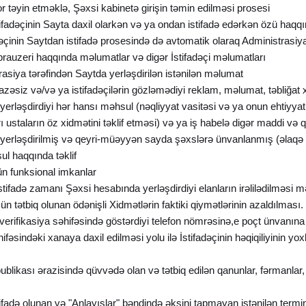
ator təyin etməklə, Şəxsi kabinetə girişin təmin edilməsi prosesi
stifadəçinin Sayta daxil olarkən və ya ondan istifadə edərkən özü haqq
çinin Saytdan istifadə prosesində də avtomatik olaraq Administrasiya
 brauzeri haqqında məlumatlar və digər İstifadəçi məlumatları
rasiya tərəfindən Saytda yerləşdirilən istənilən məlumat
cazəsiz və/və ya istifadəçilərin gözləmədiyi reklam, məlumat, təbliğat x
yerləşdirdiyi hər hansı məhsul (nəqliyyat vasitəsi və ya onun ehtiyyat 
rı ustaların öz xidmətini təklif etməsi) və ya iş habelə digər maddi və 
da yerləşdirilmiş və qeyri-müəyyən sayda şəxslərə ünvanlanmış (əlaqə 
ul haqqında təklif
çün funksional imkanlar
tifadə zamanı Şəxsi hesabında yerləşdirdiyi elanların irəlilədilməsi mə
çün tətbiq olunan ödənişli Xidmətlərin faktiki qiymətlərinin azaldılması.
nin verifikasiya səhifəsində göstərdiyi telefon nömrəsinə,e poçt ünvan
ifəsindəki xanaya daxil edilməsi yolu ilə İstifadəçinin həqiqiliyinin y
blikası ərazisində qüvvədə olan və tətbiq edilən qanunlar, fərmanlar,
ifadə olunan və "Anlayışlar" bəndində əksini tapmayan istənilən terminl