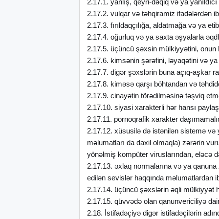
2.17.1. yanlış, qeyri-dəqiq və ya yanıldıcı
2.17.2. vulqar və təhqiramiz ifadələrdən i
2.17.3. fırıldaqçılığa, aldatmağa və ya eti
2.17.4. oğurluq və ya saxta əşyalarla əq
2.17.5. üçüncü şəxsin mülkiyyətini, onu
2.17.6. kimsənin şərəfini, ləyaqətini və 
2.17.7. digər şəxslərin buna açıq-aşkar r
2.17.8. kiməsə qarşı böhtandan və təhdid
2.17.9. cinayətin törədilməsinə təşviq etm
2.17.10. siyasi xarakterli hər hansı payl
2.17.11. pornoqrafik xarakter daşımamalıd
2.17.12. xüsusilə də istənilən sistemə v
məlumatları da daxil olmaqla) zərərin vur
yönəlmiş kompüter viruslarından, eləcə d
2.17.13. əxlaq normalarına və ya qanuna 
edilən sevislər haqqında məlumatlardan i
2.17.14. üçüncü şəxslərin əqli mülkiyyət
2.17.15. qüvvədə olan qanunvericiliyə dai
2.18. İstifadəçiyə digər istifadəçilərin a