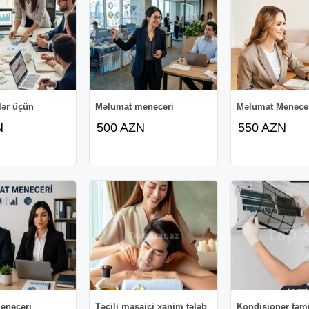
lər üçün
Məlumat meneceri
Məlumat Menece
N
500 AZN
550 AZN
eneceri
Təcili masajci xanim tələb
Kondisioner təmi