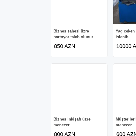
Biznes sahəsi üzrə
Yag ceken 
partnyor tələb olunur
islenib
850 AZN
10000 
Biznes inkişafı üzrə
Müştərilərl
menecer
menecer
800 AZN
600 AZ