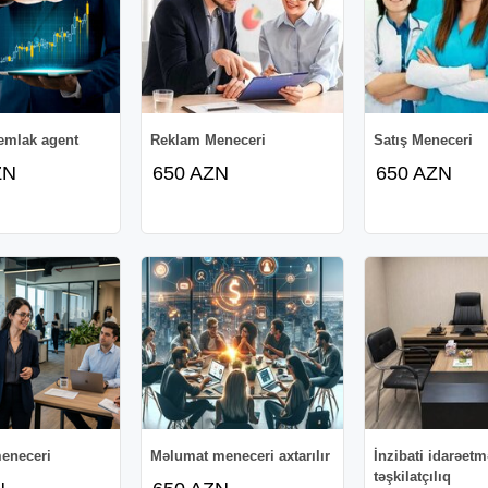
emlak agent
Reklam Meneceri
Satış Meneceri
ZN
650 AZN
650 AZN
eneceri
Məlumat meneceri axtarılır
İnzibati idarəetm
təşkilatçılıq