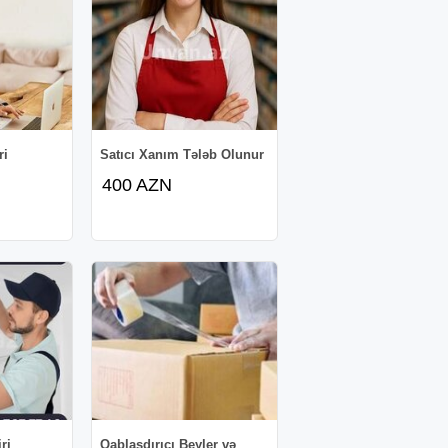
ri
Satıcı Xanım Tələb Olunur
400 AZN
ri
Qablaşdırıcı Beyler və