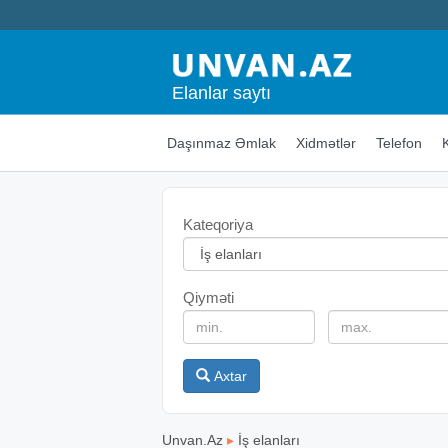
Elanlar saytı
Daşınmaz Əmlak
Xidmətlər
Telefon
Kateqoriya
Qiyməti
Axtar
Unvan.Az
▸
İş elanları