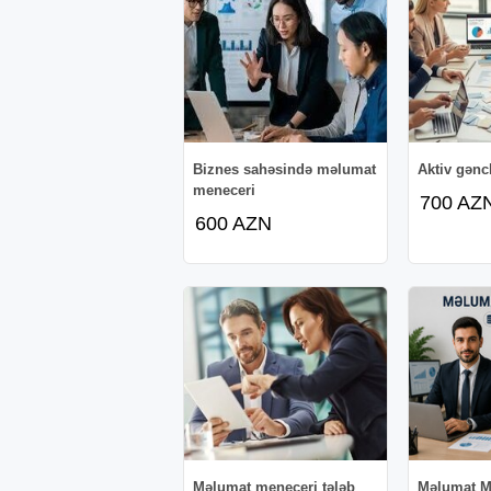
Biznes sahəsində məlumat
Aktiv gənc
meneceri
700 AZ
600 AZN
Məlumat meneceri tələb
Məlumat M