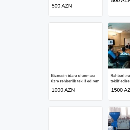
800 AZ
500 AZN
Biznesin idarə olunması
Rəhbərlərə
üzrə rəhbərlik təklif edirəm
təklif edir
1000 AZN
1500 A