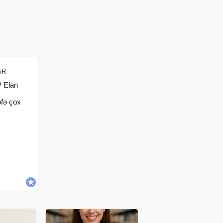
AR
P Elan
əfə çox