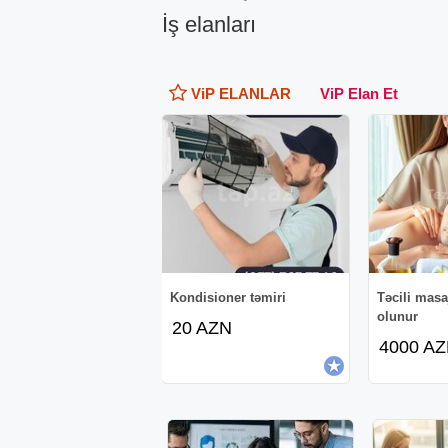
İş elanları
ViP ELANLAR
ViP Elan Et
Kondisioner təmiri
Təcili masa
olunur
20 AZN
4000 A