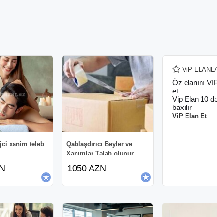
ViP ELANL
Öz elanını VI
et.
Vip Elan 10 d
baxılır
ViP Elan Et
jci xanim tələb
Qablaşdırıcı Beyler və
Xanımlar Tələb olunur
ZN
1050 AZN