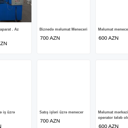
aparat . Az
Biznedə məlumat Meneceri
Məlumat menece
700 AZN
600 AZN
AZN
ə iş üzrə
Satış işləri üzrə menecer
Məlumat mərkəz
operator tələb o
700 AZN
N
600 AZN