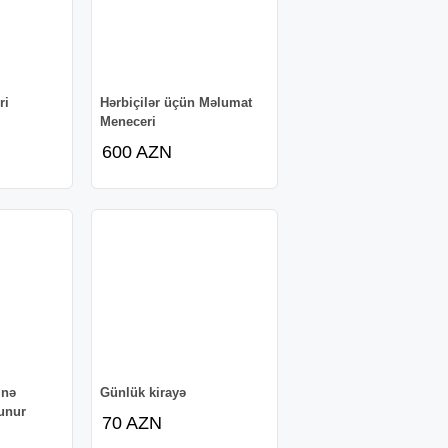
ri
Hərbiçilər üçün Məlumat
Meneceri
600 AZN
inə
Günlük kirayə
lunur
70 AZN