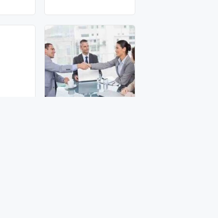
olunması
Biznes layihəsində
irəm
komanda quruculuğu
1200 AZN