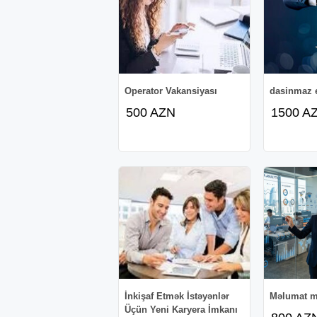
Operator Vakansiyası
dasinmaz 
500 AZN
1500 A
İnkişaf Etmək İstəyənlər
Məlumat m
Üçün Yeni Karyera İmkanı