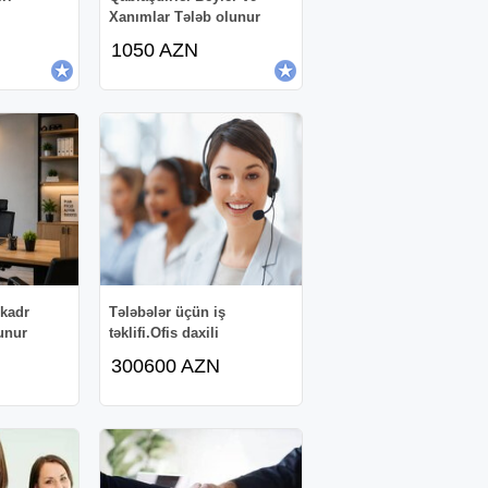
Xanımlar Tələb olunur
1050 AZN
 kadr
Tələbələr üçün iş
lunur
təklifi.Ofis daxili
300600 AZN