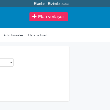
Elanlar
Bizimlə əlaqə
Elan yerləşdir
Avto hissələr
Usta xidməti