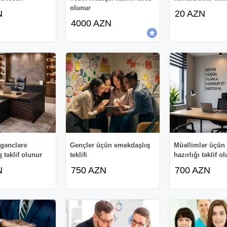
olunur
N
20 AZN
4000 AZN
i gənclərə
Gençler üçün emekdaşlıq
Müəllimlər üçün
 təklif olunur
teklifi
hazırlığı təklif o
N
750 AZN
700 AZN