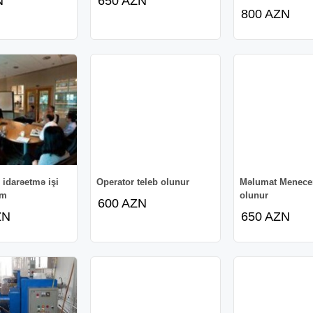
N
650 AZN
800 AZN
 idarəetmə işi
Operator teleb olunur
Məlumat Menecer
əm
olunur
600 AZN
ZN
650 AZN