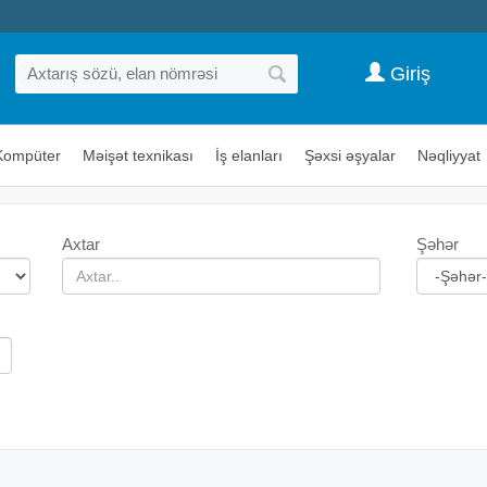
Giriş
Kompüter
Məişət texnikası
İş elanları
Şəxsi əşyalar
Nəqliyyat
Axtar
Şəhər