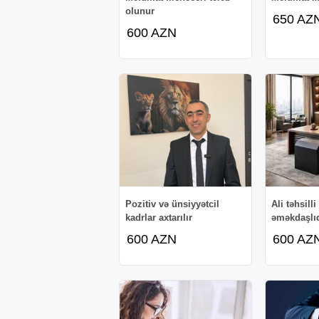
olunur
650 AZ
600 AZN
Pozitiv və ünsiyyətcil
Ali təhsill
kadrlar axtarılır
əməkdaşlıq
600 AZN
600 AZ