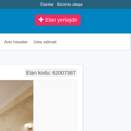
Elanlar
Bizimlə əlaqə
Elan yerləşdir
Avto hissələr
Usta xidməti
Elan kodu: 62007387