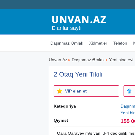
Elanlar saytı
Daşınmaz Əmlak
Xidmətlər
Telefon
Unvan.Az
▸
Daşınmaz Əmlak
▸
Yeni bina evi
2 Otaq Yeni Tikili
ViP elan et
Kateqoriya
Daşınm
Yeni bi
Qiymət
155 0
Qara Qarayev m/s yanı 3-4 dəqiqəlik mə