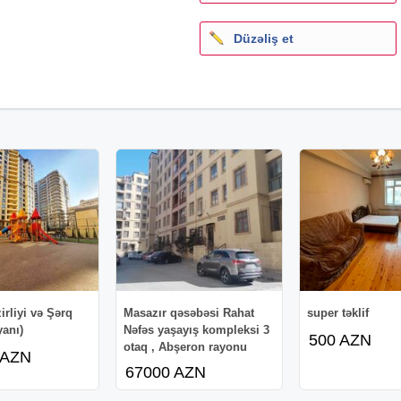
Düzəliş et
irliyi və Şərq
Masazır qəsəbəsi Rahat
super təklif
yanı)
Nəfəs yaşayış kompleksi 3
500 AZN
otaq , Abşeron rayonu
 AZN
67000 AZN