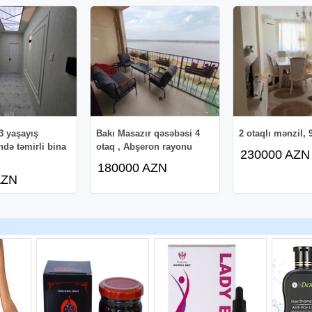
3 yaşayış
Bakı Masazır qəsəbəsi 4
2 otaqlı mənzil, 
də təmirli bina
otaq , Abşeron rayonu
230000 AZN
180000 AZN
AZN