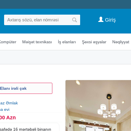
Giriş
Kompüter
Məişət texnikası
İş elanları
Şəxsi əşyalar
Nəqliyyat
Elanı irəli çək
az Əmlak
na evi
00 Azn
safədə 16 mərtəbəli binanın