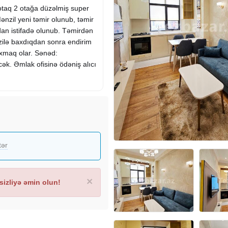
taq 2 otağa düzəlmiş super
Mənzil yeni təmir olunub, təmir
an istifadə olunub. Təmirdən
zilə baxdıqdan sonra endirim
axmaq olar. Sənəd:
əcək. Əmlak ofisinə ödəniş alıcı
tər
×
izliyə əmin olun!