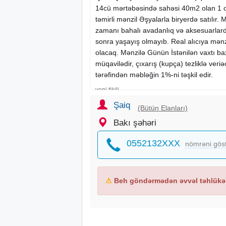
14cü mərtəbəsində sahəsi 40m2 olan 1 o
təmirli mənzil Əşyalarla biryerdə satılır. 
zamanı bahalı avadanlıq və aksesuarlard
sonra yaşayış olmayıb. Real alıcıya mən
olacaq. Mənzilə Günün İstənilən vaxtı b
müqavilədir, çıxarış (kupça) tezliklə veri
tərəfindən məbləğin 1%-ni təşkil edir.
yeni tikili
Şaiq
(Bütün Elanları)
Bakı şəhəri
0552132XXX
nömrəni gös
⚠
Beh göndərmədən əvvəl təhlükəs