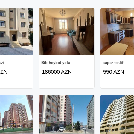
evi
Bibiheybət yolu
super təklif
AZN
186000 AZN
550 AZN