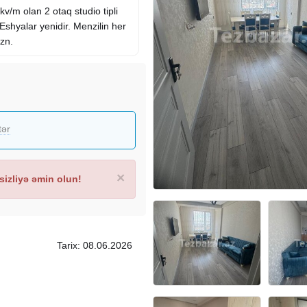
v/m olan 2 otaq studio tipli
. Eshyalar yenidir. Menzilin her
azn.
tər
×
izliyə əmin olun!
Tarix: 08.06.2026