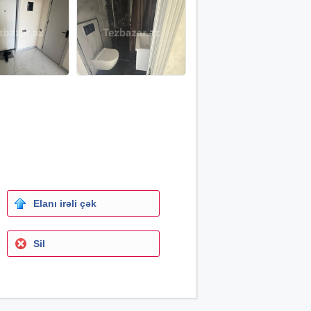
Elanı irəli çək
Sil