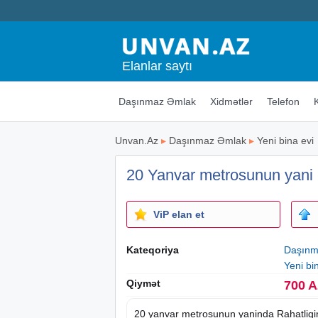
Elanlar saytı
Daşınmaz Əmlak
Xidmətlər
Telefon
Unvan.Az
▸
Daşınmaz Əmlak
▸
Yeni bina evi
20 Yanvar metrosunun yani
ViP elan et
Kateqoriya
Daşınm
Yeni bi
Qiymət
700 
20 yanvar metrosunun yaninda Rahatligi