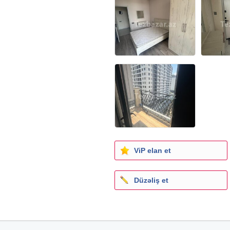
ViP elan et
Düzəliş et