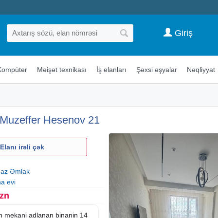
Giriş
Kompüter
Məişət texnikası
İş elanları
Şəxsi əşyalar
Nəqliyyat
 Muzeffer Hesenov 21
Elanı irəli çək
az Əmlak
na evi
Azn
n mekani adlanan binanin 14