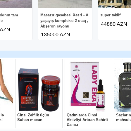
arkının tam
Masazır qəsəbəsi Xəzri - A
super təklif
də
yaşayış kompleksi 2 otaq ,
44880 AZN
Abşeron rayonu
 AZN
135000 AZN