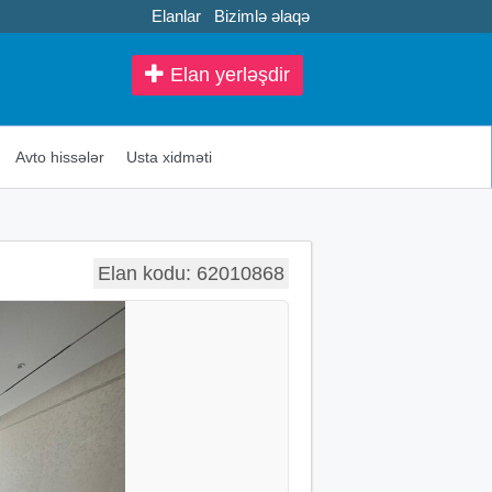
Elanlar
Bizimlə əlaqə
Elan yerləşdir
Avto hissələr
Usta xidməti
Elan kodu: 62010868