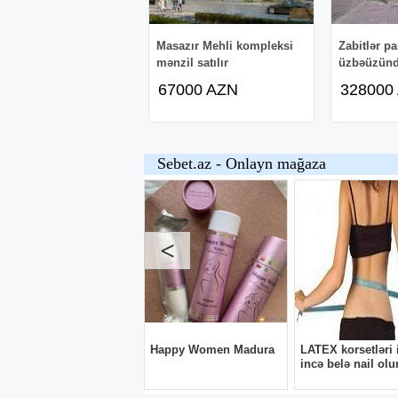
Masazır Mehli kompleksi
Zabitlər p
mənzil satılır
üzbəüzün
67000 AZN
328000