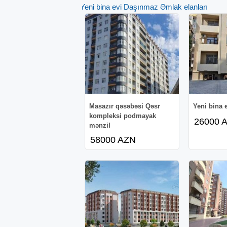
Yeni bina evi Daşınmaz Əmlak elanları
Masazır qəsəbəsi Qəsr
Yeni bina 
kompleksi podmayak
26000 
mənzil
58000 AZN