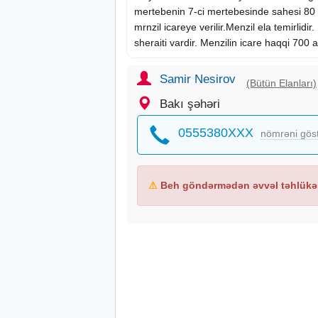
mertebenin 7-ci mertebesinde sahesi 80 k
mrnzil icareye verilir.Menzil ela temirlidir
sheraiti vardir. Menzilin icare haqqi 700 
Samir Nesirov
(Bütün Elanları)
Bakı şəhəri
0555380XXX
nömrəni gös
⚠
Beh göndərmədən əvvəl təhlükəs