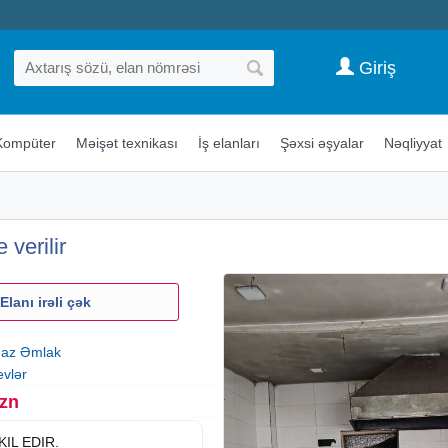
Giriş
Kompüter
Məişət texnikası
İş elanları
Şəxsi əşyalar
Nəqliyyat
verilir
Elanı irəli çək
az Əmlak
evlər
Azn
IL EDIR.