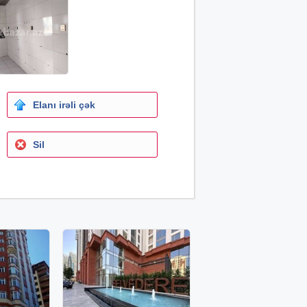
Elanı irəli çək
Sil