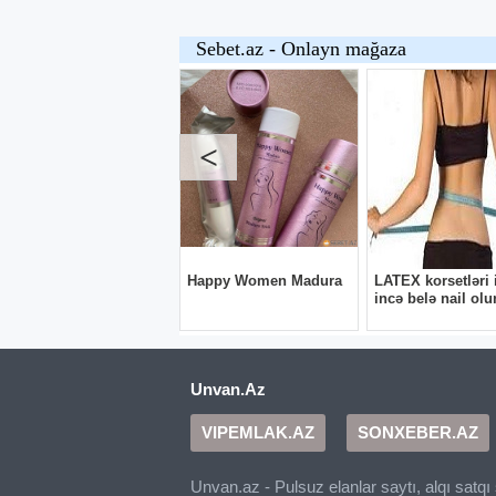
Unvan.Az
VIPEMLAK.AZ
SONXEBER.AZ
Unvan.az - Pulsuz elanlar saytı, alqı satq