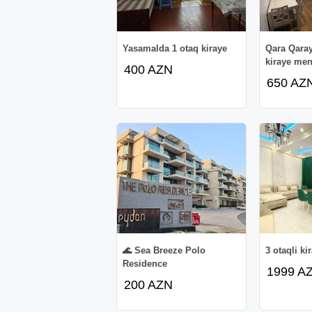
Yasamalda 1 otaq kiraye
Qara Qaray
kiraye men
400 AZN
650 AZ
🌊 Sea Breeze Polo
3 otaqli ki
Residence
1999 A
200 AZN