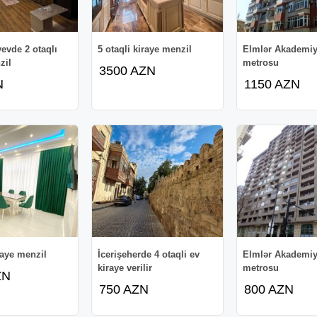
evde 2 otaqlı
5 otaqli kiraye menzil
Elmlər Akademiy
zil
metrosu
3500 AZN
N
1150 AZN
raye menzil
İcerişeherde 4 otaqli ev
Elmlər Akademiy
kiraye verilir
metrosu
ZN
750 AZN
800 AZN