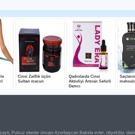
ı sayti, Pulsuz elanlar ünvanı Azerbaycan Bakida evler, obyektlər, das