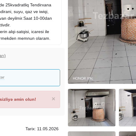
de 25kvadratliq Tendirxana
hdirani, suyu, qaz ve iwiqi,
van deyilmir.
Saat
10-00dan
ivdir.
in alqi-satqisi, icaresi ile
stermekden memnun olaram.
arı)
tər
×
izliyə əmin olun!
Tarix: 11.05.2026