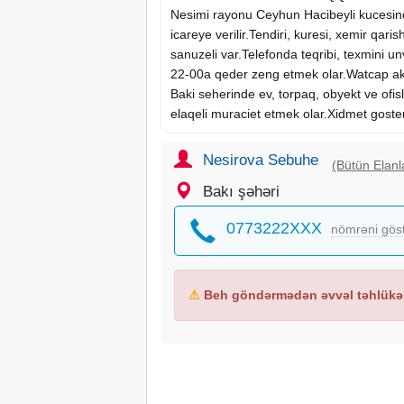
Nesimi rayonu Ceyhun Hacibeyli kucesin
icareye verilir.Tendiri, kuresi, xemir qaris
sanuzeli var.Telefonda teqribi, texmini un
22-00a qeder zeng etmek olar.Watcap akt
Baki seherinde ev, torpaq, obyekt ve ofisler
elaqeli muraciet etmek olar.Xidmet go
Nesirova Sebuhe
(Bütün Elanl
Bakı şəhəri
0773222XXX
nömrəni gös
⚠
Beh göndərmədən əvvəl təhlükəs