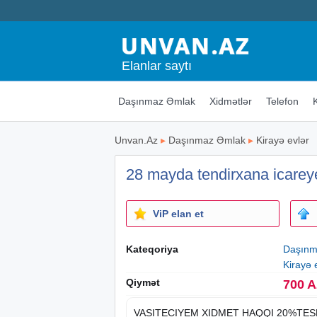
Elanlar saytı
Daşınmaz Əmlak
Xidmətlər
Telefon
Unvan.Az
▸
Daşınmaz Əmlak
▸
Kirayə evlər
28 mayda tendirxana icareye 
ViP elan et
Kateqoriya
Daşınm
Kirayə 
Qiymət
700 
VASITECIYEM XIDMET HAQQI 20%TESK