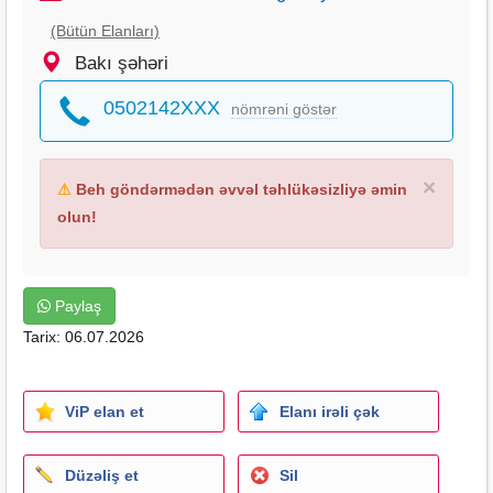
(Bütün Elanları)
Bakı şəhəri
0502142XXX
nömrəni göstər
×
⚠
Beh göndərmədən əvvəl təhlükəsizliyə əmin
olun!
Paylaş
Tarix: 06.07.2026
ViP elan et
Elanı irəli çək
Düzəliş et
Sil