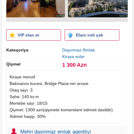
ViP elan et
Elanı irəli çək
Kateqoriya
Daşınmaz Əmlak
Kirayə evlər
Qiymət
1 300 Azn
Kiraye menzil
Bakixanov kucesi, Bridge Plaza-nin arxasi
Otaq sayı: 3
Sahe: 140 kv.m
Mertebe sayı: 18/15
Qiymet: 1300 azn(qiymete komendant
xidmeti
daxildir).
Xidmet haqqı: 30%
Mehri dasinmaz emlak agentliyi