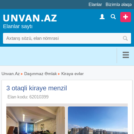
Elanlar
Bizimlə əlaqə
Elanlar saytı
Unvan.Az
▸
Daşınmaz Əmlak
▸
Kirayə evlər
3 otaqli kiraye menzil
Elan kodu: 62010399