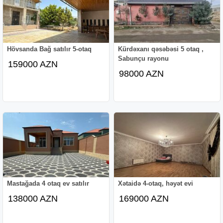
Hövsanda Bağ satılır 5-otaq
Kürdəxanı qəsəbəsi 5 otaq ,
Sabunçu rayonu
159000 AZN
98000 AZN
Mastağada 4 otaq ev satılır
Xətaidə 4-otaq, həyət evi
138000 AZN
169000 AZN