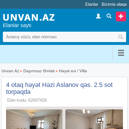
Elanlar
Bizimlə əlaqə
Elanlar saytı
Unvan.Az
▸
Daşınmaz Əmlak
▸
Həyət evi / Villa
4 otaq həyət Həzi Aslanov qəs. 2.5 sot
torpaqda
Elan kodu: 62007428