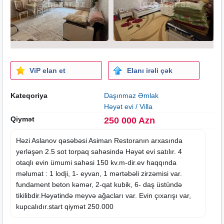
ViP elan et
Elanı irəli çək
Kateqoriya
Daşınmaz Əmlak
Həyət evi / Villa
Qiymət
250 000 Azn
Həzi Aslanov qəsəbəsi Asiman Restoranın arxasında
yerləşən 2.5 sot torpaq sahəsində Həyət evi satılır. 4
otaqlı evin ümumi sahəsi 150 kv.m-dir.ev haqqında
məlumat : 1 lodji, 1- eyvan, 1 mərtəbəli zirzəmisi var.
fundament beton kəmər, 2-qat kubik, 6- daş üstündə
tikilibdir.Həyətində meyvə ağacları var. Evin çıxarışı var,
kupcalıdır.start qiymət 250.000