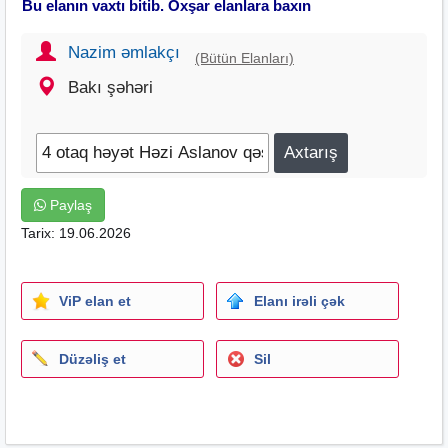
Bu elanın vaxtı bitib. Oxşar elanlara baxın
Nazim əmlakçı
(Bütün Elanları)
Bakı şəhəri
Paylaş
Tarix: 19.06.2026
ViP elan et
Elanı irəli çək
Düzəliş et
Sil