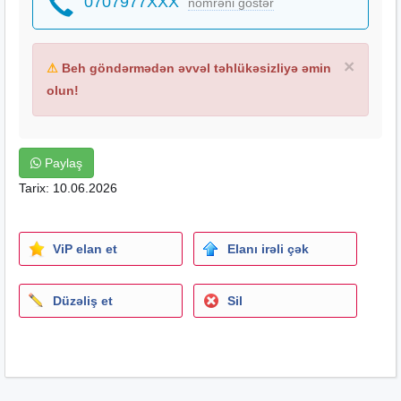
0707977XXX
nömrəni göstər
×
⚠
Beh göndərmədən əvvəl təhlükəsizliyə əmin
olun!
Paylaş
Tarix: 10.06.2026
ViP elan et
Elanı irəli çək
Düzəliş et
Sil