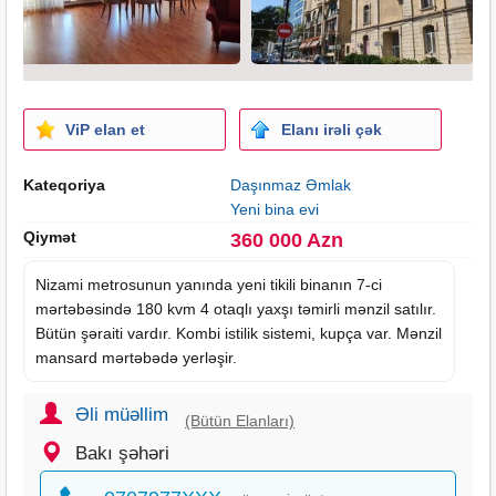
ViP elan et
Elanı irəli çək
Kateqoriya
Daşınmaz Əmlak
Yeni bina evi
Qiymət
360 000 Azn
Nizami metrosunun yanında
yeni tikili
binanın 7-ci
mərtəbəsində 180 kvm 4 otaqlı yaxşı təmirli mənzil satılır.
Bütün şəraiti vardır. Kombi istilik sistemi, kupça var. Mənzil
mansard mərtəbədə yerləşir.
Əli müəllim
(Bütün Elanları)
Bakı şəhəri