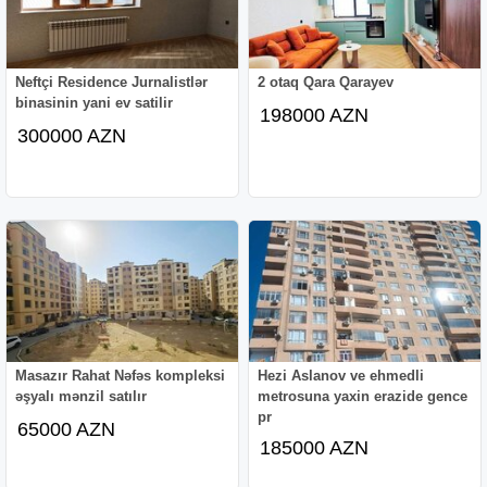
Neftçi Residence Jurnalistlər
2 otaq Qara Qarayev
binasinin yani ev satilir
198000 AZN
300000 AZN
Masazır Rahat Nəfəs kompleksi
Hezi Aslanov ve ehmedli
əşyalı mənzil satılır
metrosuna yaxin erazide gence
pr
65000 AZN
185000 AZN