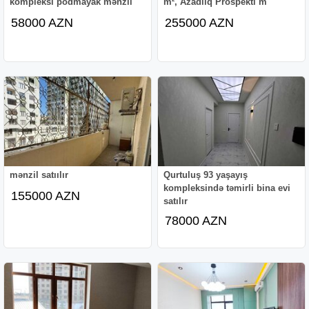
kompleksi podmayak mənzil
m², Azadlıq Prospekti m
58000 AZN
255000 AZN
mənzil satıılır
Qurtuluş 93 yaşayış
kompleksində təmirli bina evi
155000 AZN
satılır
78000 AZN