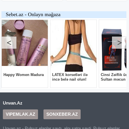
Unvan.Az
VIPEMLAK.AZ
SONXEBER.AZ
Unvan.az - Pulsuz elanlar saytı, alqı satqı sayti, Pulsuz elanlar