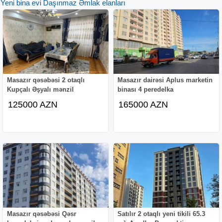
Yeni bina evi Daşınmaz Əmlak elanları
Masazır qəsəbəsi 2 otaqlı
Masazır dairəsi Aplus marketin
Kupçalı Əşyalı mənzil
binası 4 peredelka
125000 AZN
165000 AZN
Masazır qəsəbəsi Qəsr
Satılır 2 otaqlı yeni tikili 65.3