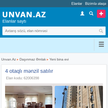
Elanlar
Bizimlə əlaqə
Elanlar saytı
Unvan.Az
▸
Daşınmaz Əmlak
▸
Yeni bina evi
4 otaqlı mənzil satılır
Elan kodu: 62006398