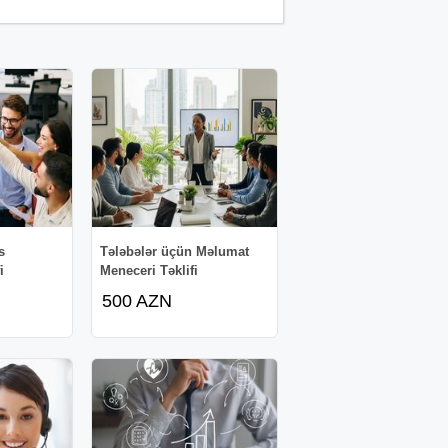
s
Tələbələr üçün Məlumat
i
Meneceri Təklifi
500 AZN