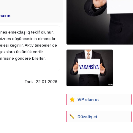
 baxın
es əməkdaşlıq təklif olunur.
biznes düşüncəsinin olmasıdır.
si keçirilir. Aktiv tələbələr də
şəxslərə üstünlük verilir.
rəsinə göndərə bilərlər.
Tarix: 22.01.2026
ViP elan et
Düzəliş et