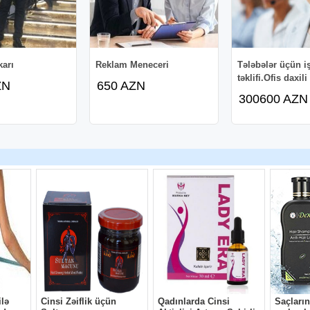
arı
Reklam Meneceri
Tələbələr üçün i
təklifi.Ofis daxili
ZN
650 AZN
300600 AZN