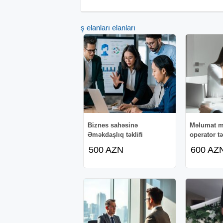
İş elanları elanları
Biznes sahəsinə
Məlumat m
Əməkdaşlıq təklifi
operator t
500 AZN
600 AZ