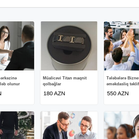
ərkəzinə
Müalicəvi Titan maqnit
Tələbələrə Bizne
ələb olunur
qolbağlar
əməkdasliq təklif
N
180 AZN
550 AZN