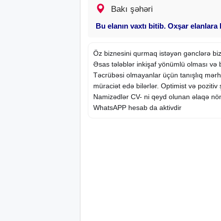
Bakı şəhəri
Bu elanın vaxtı bitib. Oxşar elanlara
Öz
biznesini
qurmaq istəyən gənclərə bizn
Əsas tələblər inkişaf yönümlü olması və 
Təcrübəsi olmayanlar üçün tanışlıq mərhələ
müraciət edə bilərlər. Optimist və pozitiv 
Namizədlər CV- ni qeyd olunan əlaqə nöm
WhatsAPP hesab da aktivdir