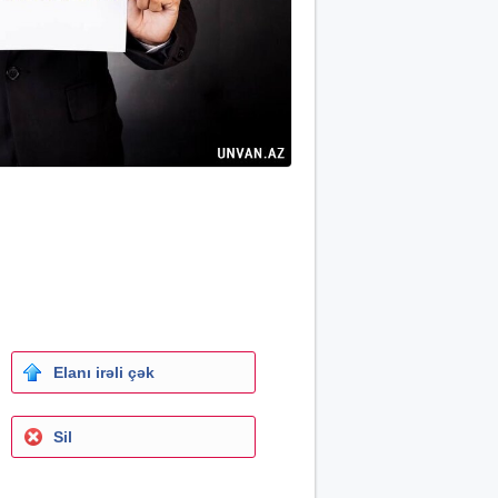
Elanı irəli çək
Sil