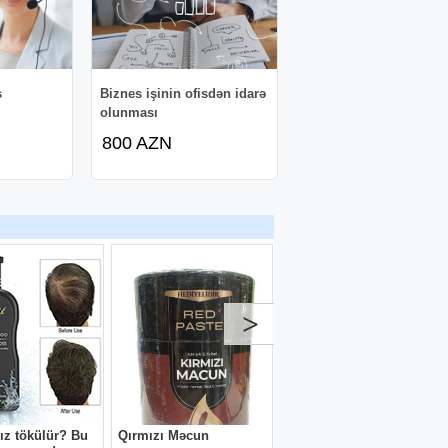
ş
Biznes işinin ofisdən idarə
olunması
800 AZN