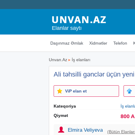
Elanlar saytı
Daşınmaz Əmlak
Xidmətlər
Telefon
Unvan.Az
▸
İş elanları
Ali təhsilli gənclər üçün yeni
ViP elan et
Kateqoriya
İş elanl
Qiymət
800 
Elmira Veliyeva
(Bütün Elanlar