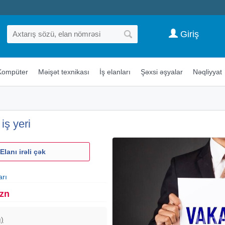
Giriş
Kompüter
Məişət texnikası
İş elanları
Şəxsi əşyalar
Nəqliyyat
 iş yeri
Elanı irəli çək
arı
Azn
ı)