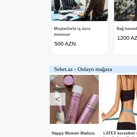
Müştərilərlə iş üzrə
Bağ hevəsk
menecer
1200 A
500 AZN