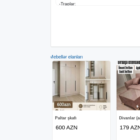
-Traplar;
-Manqal;
-Yuma dəzgahları;
-Çalışma dəzgahları;
-Daşınma avadanlıqları (servis arabaları 
-Soyuducular və Soyutma sistemləri;
-Vitrinlər;
-Rəflər (Paslanmaz, Stellaj, Divar rəfləri);
Mebellər elanları
-Çay samovarları;
-Ət çəkənlər;
-Gigiyena və Təmizlik avadanlıqları;
-Dönər və Tantuni aparatları;
-Dezinfektorlar və Zibil qabları;
Daha çox məlumat üçün əlaqə nömrələri
whatsapp vasitəsilə əlaqə saxlaya bilərsin
Paltar şkafı
Divanlar (a
600 AZN
179 AZ