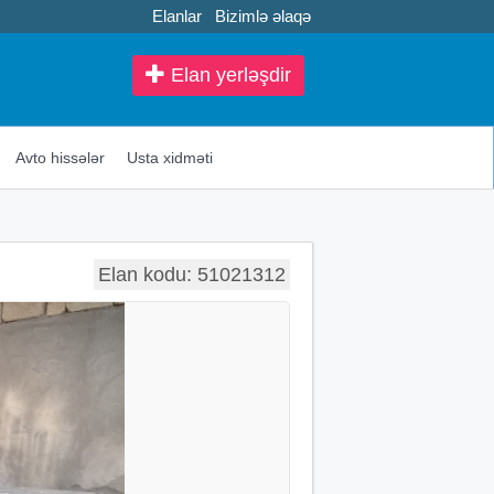
Elanlar
Bizimlə əlaqə
Elan yerləşdir
Avto hissələr
Usta xidməti
Elan kodu: 51021312