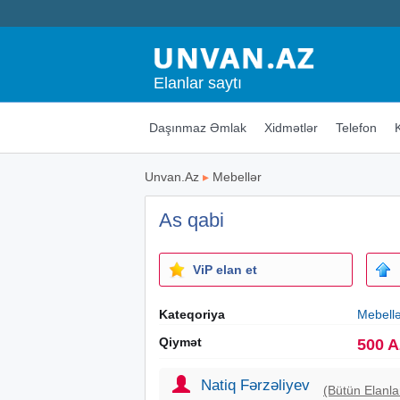
Elanlar saytı
Daşınmaz Əmlak
Xidmətlər
Telefon
Unvan.Az
▸
Mebellər
As qabi
ViP elan et
Kateqoriya
Mebell
Qiymət
500 
Natiq Fərzəliyev
(Bütün Elanla