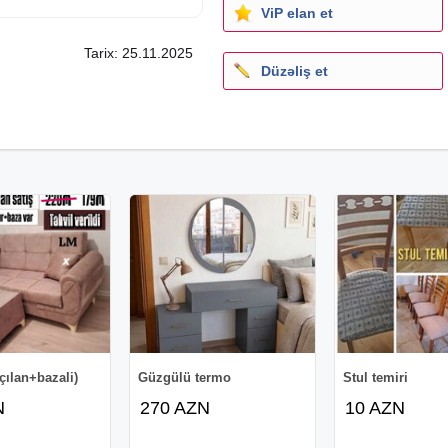
ViP elan et
Tarix: 25.11.2025
Düzəliş et
və.s);
mizə zəng edə və ya
iz.
çılan+bazali)
Güzgülü termo
Stul temiri
N
270 AZN
10 AZN