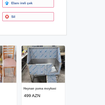
Elanı irəli çək
Sil
Heynan yuma moykasi
499 AZN