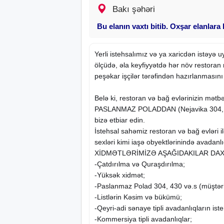
Bakı şəhəri
Bu elanın vaxtı bitib. Oxşar elanlara
Yerli istehsalımız və ya xaricdən istəyə uyğ
ölçüdə, əla keyfiyyətdə hər növ restoran
peşəkar işçilər tərəfindən hazırlanmasını 
Belə ki, restoran və bağ evlərinizin mətbə
PASLANMAZ POLADDAN (Nejavika 304, 43
bizə etbiar edin.
İstehsal sahəmiz restoran və bağ evləri il
sexləri kimi iaşə obyektlərinində avadanlıq
XİDMƏTLƏRİMİZƏ AŞAĞIDAKILAR DAX
-Çatdırılma və Quraşdırılma;
-Yüksək xidmət;
-Paslanmaz Polad 304, 430 və.s (müştərin
-Listlərin Kəsim və bükümü;
-Qeyri-adi sənaye tipli avadanlıqların iste
-Kommersiya tipli avadanlıqlar;