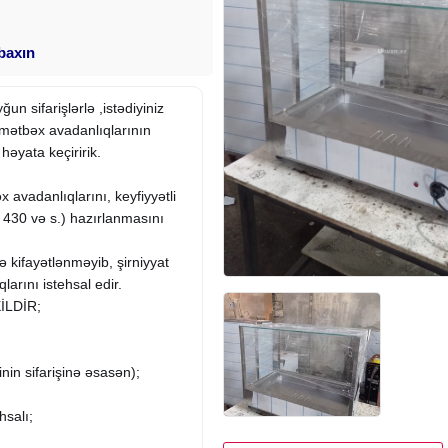
 baxın
un sifarişlərlə ,istədiyiniz
 mətbəx avadanlıqlarının
həyata keçiririk.
x avadanlıqlarını, keyfiyyətli
0 və s.) hazırlanmasını
ə kifayətlənməyib, şirniyyat
larını istehsal edir.
İLDİR;
in sifarişinə əsasən);
hsalı;