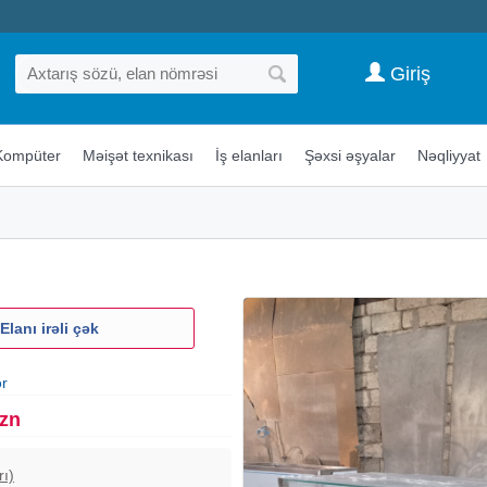
Giriş
Kompüter
Məişət texnikası
İş elanları
Şəxsi əşyalar
Nəqliyyat
Elanı irəli çək
ər
Azn
rı)