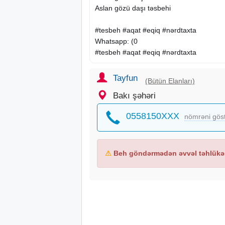
Aslan gözü daşı təsbehi
#tesbeh #aqat #eqiq #nərdtaxta
Whatsapp: (0
#tesbeh #aqat #eqiq #nərdtaxta
Tayfun
(Bütün Elanları)
Bakı şəhəri
0558150XXX
nömrəni gös
⚠
Beh göndərmədən əvvəl təhlükəs