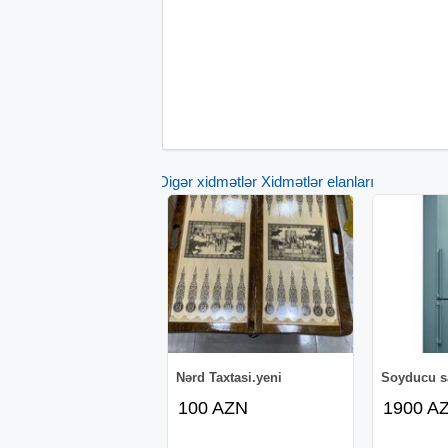
Digər xidmətlər Xidmətlər elanları
Nərd Taxtasi.yeni
Soyducu sa
100 AZN
1900 A