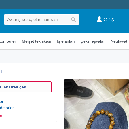
Giriş
Kompüter
Məişət texnikası
İş elanları
Şəxsi əşyalar
Nəqliyyat
i
Elanı irəli çək
ər
idmətlər
n