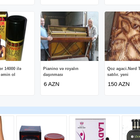
r 14000 ilə
Pianino və royalın
Qoz agaci.Nərd T
 əmin ol
daşınması
satılır. yeni
6 AZN
150 AZN