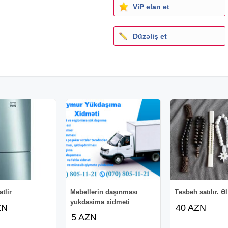
ViP elan et
Düzəliş et
tlir
Mebellərin daşınması
Təsbeh satılır. Əl
yukdasima xidmeti
ZN
40 AZN
5 AZN