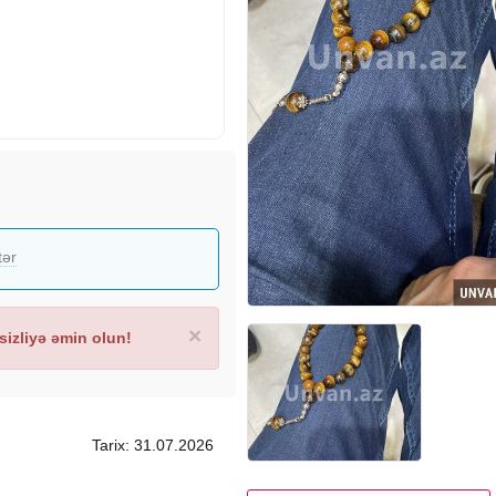
tər
×
izliyə əmin olun!
Tarix: 31.07.2026