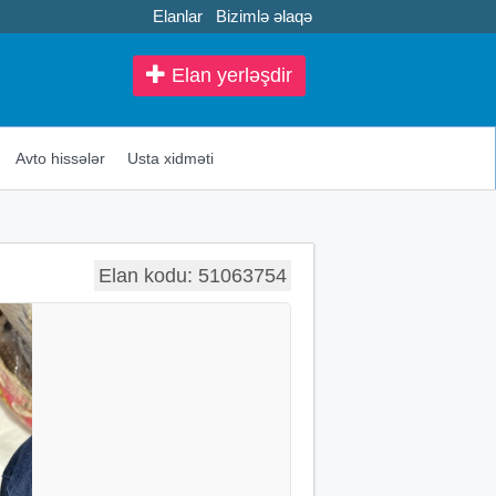
Elanlar
Bizimlə əlaqə
Elan yerləşdir
Avto hissələr
Usta xidməti
Elan kodu: 51063754