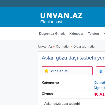
Elanlar saytı
Daşınmaz Əmlak
Xidmətlər
Telefon
Unvan.Az
▸
Xidmətlər
▸
Digər xidmətlər
Aslan gözü daşı təsbehi yen
ViP elan et
Kateqoriya
Xidmətl
Digər x
Qiymət
40 Az
Aslan gözü daşı təsbehi