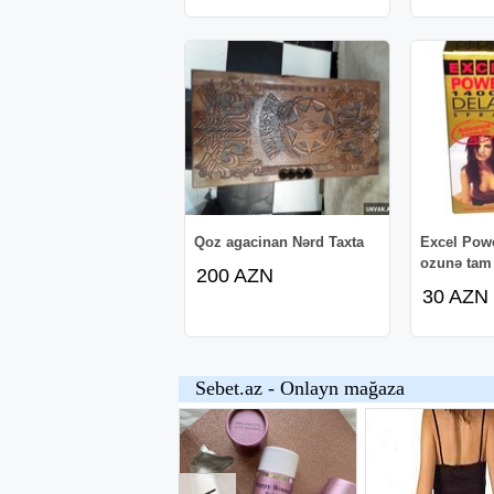
Qoz agacinan Nərd Taxta
Excel Powe
ozunə tam
200 AZN
30 AZN