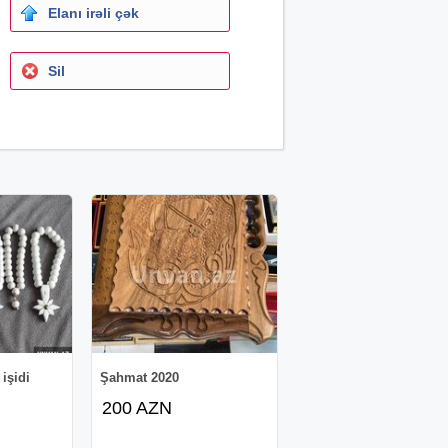
Elanı irəli çək
Sil
 işidi
Şahmat 2020
200 AZN