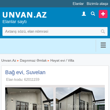
Elanlar
Bizimlə əlaqə
Elanlar saytı
Unvan.Az
▸
Daşınmaz Əmlak
▸
Həyət evi / Villa
Bağ evi, Suvelan
Elan kodu: 62011159