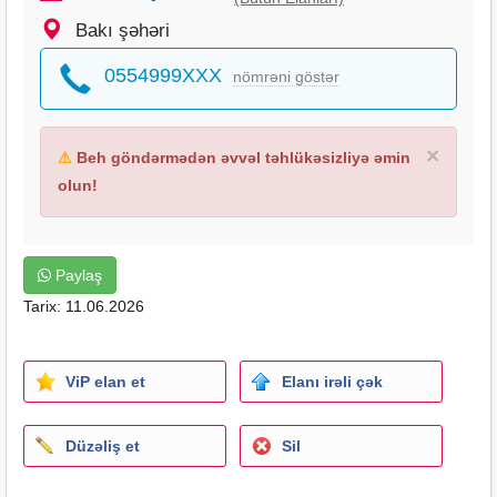
Bakı şəhəri
0554999XXX
nömrəni göstər
×
⚠
Beh göndərmədən əvvəl təhlükəsizliyə əmin
olun!
Paylaş
Tarix: 11.06.2026
ViP elan et
Elanı irəli çək
Düzəliş et
Sil