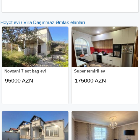
Həyət evi / Villa Daşınmaz Əmlak elanları
Novxani 7 sot bag evi
Super təmirli ev
95000 AZN
175000 AZN