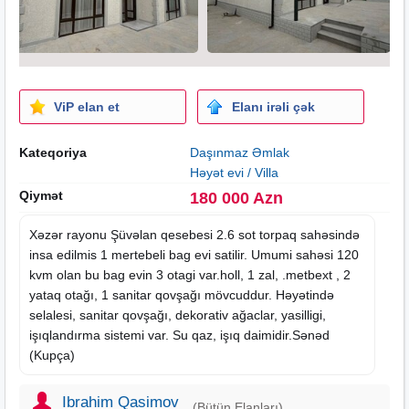
ViP elan et
Elanı irəli çək
Kateqoriya
Daşınmaz Əmlak
Həyət evi / Villa
Qiymət
180 000 Azn
Xəzər rayonu Şüvəlan qesebesi 2.6 sot torpaq sahəsində
insa edilmis 1 mertebeli bag evi satilir. Umumi sahəsi 120
kvm olan bu bag evin 3 otagi var.holl, 1 zal, .metbext , 2
yataq otağı, 1 sanitar qovşağı mövcuddur. Həyətində
selalesi, sanitar qovşağı, dekorativ ağaclar, yasilligi,
işıqlandırma sistemi var. Su qaz, işıq daimidir.Sənəd
(Kupça)
Ibrahim Qasimov
(Bütün Elanları)