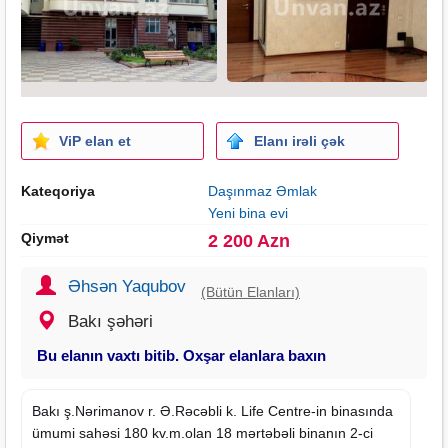
ViP elan et
Elanı irəli çək
Kateqoriya
Daşınmaz Əmlak
Yeni bina evi
Qiymət
2 200 Azn
Əhsən Yaqubov
(Bütün Elanları)
Bakı şəhəri
Bu elanın vaxtı bitib. Oxşar elanlara baxın
Bakı ş.Nərimanov r. Ə.Rəcəbli k. Life Centre-in binasında
ümumi sahəsi 180 kv.m.olan 18 mərtəbəli binanın 2-ci