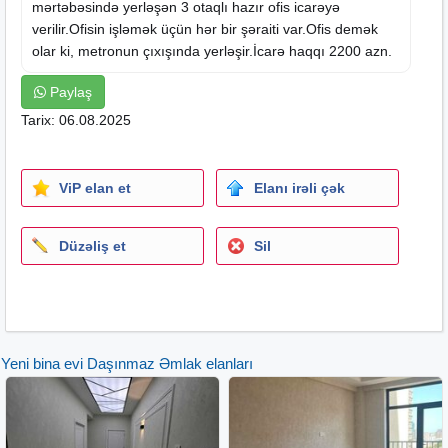
mərtəbəsində yerləşən 3 otaqlı hazır ofis icarəyə
verilir.Ofisin işləmək üçün hər bir şəraiti var.Ofis demək
olar ki, metronun çıxışında yerləşir.İcarə haqqı 2200 azn.
Paylaş
Tarix: 06.08.2025
ViP elan et
Elanı irəli çək
Düzəliş et
Sil
Yeni bina evi Daşınmaz Əmlak elanları