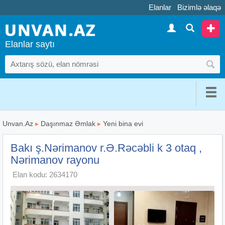
Elanlar
Bizimlə əlaqə
Elanlar saytı
Unvan.Az
▸
Daşınmaz Əmlak
▸
Yeni bina evi
Bakı ş.Nərimanov r.Ə.Rəcəbli k 3 otaq ,
Nərimanov rayonu
Elan kodu: 2634170