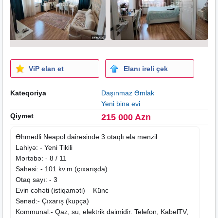
ViP elan et
Elanı irəli çək
Kateqoriya
Daşınmaz Əmlak
Yeni bina evi
Qiymət
215 000 Azn
Əhmədli Neapol dairəsində 3 otaqlı əla mənzil
Lahiyə: -
Yeni Tikili
Mərtəbə: - 8 / 11
Sahəsi: - 101 kv.m.(çıxarışda)
Otaq sayı: - 3
Evin cəhəti (istiqaməti) – Künc
Sənəd:- Çıxarış (kupça)
Kommunal:- Qaz, su, elektrik daimidir. Telefon, KabelTV,