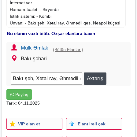
İnternet var.
Hamam-tualet: - Biryerdə
İstilik sistemi: - Kombi
Ünvan: - Bakı şəh, Xətai ray, Əhmədli qəs, Neapol küçəsi
Yaxınlıqda: - 264 saylı məktəb
Bu elanın vaxtı bitib. Oxşar elanlara baxın
Qalacaq əşya: -
Mətbəx mebeli
QEYD: - Bütün sənədlər qaydasındadır. Qeyri-real
Mülk Əmlak
(Bütün Elanları)
müştərilər narahat etməsin.
EVİN YERİNİ ÖYRƏNİB, HAQQIMIZA GİRƏNLƏRƏ
Bakı şəhəri
HALALLIQ VERMİRİK!
REAL ALICIYA ENDİRİM OLACAQ!
Siz çağrı atın, biz sizə zəng edəcik. Whatsapa cavab
verilməyə bilər. Zəng etməyiniz xahiş olunur.
İpoteka ilə ev satmırıq, köməklik göstərmirik. İpotekası
Paylaş
hazır olana da ev göstərmirik!
Tarix: 04.11.2025
Ofis haqqı 1%
ViP elan et
Elanı irəli çək