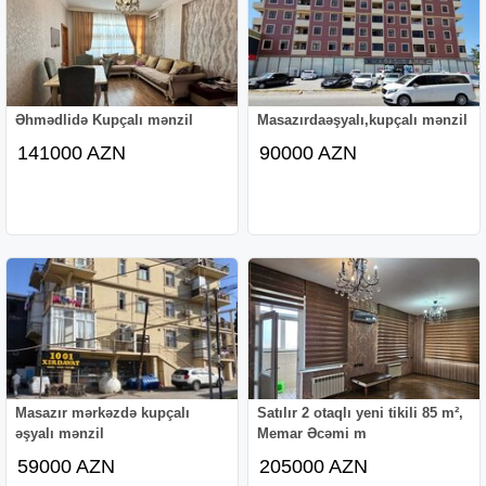
Əhmədlidə Kupçalı mənzil
Masazırdaəşyalı,kupçalı mənzil
141000 AZN
90000 AZN
Masazır mərkəzdə kupçalı
Satılır 2 otaqlı yeni tikili 85 m²,
əşyalı mənzil
Memar Əcəmi m
59000 AZN
205000 AZN