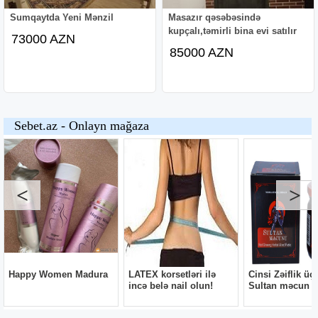
Sumqaytda Yeni Mənzil
Masazır qəsəbəsində
kupçalı,təmirli bina evi satılır
73000 AZN
85000 AZN