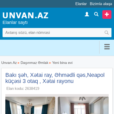
Elanlar
Bizimlə əlaqə
Elanlar saytı
Unvan.Az
▸
Daşınmaz Əmlak
▸
Yeni bina evi
Bakı şəh, Xətai ray, Əhmədli qəs,Neapol
küçəsi 3 otaq , Xətai rayonu
Elan kodu: 2638419