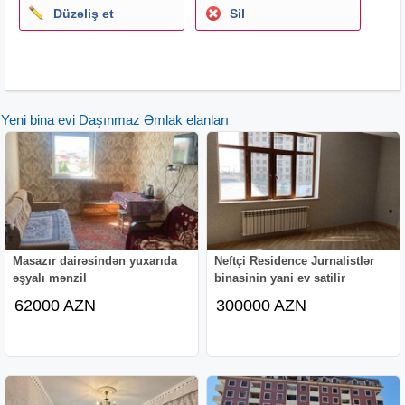
Düzəliş et
Sil
Yeni bina evi Daşınmaz Əmlak elanları
Masazır dairəsindən yuxarıda
Neftçi Residence Jurnalistlər
əşyalı mənzil
binasinin yani ev satilir
62000 AZN
300000 AZN