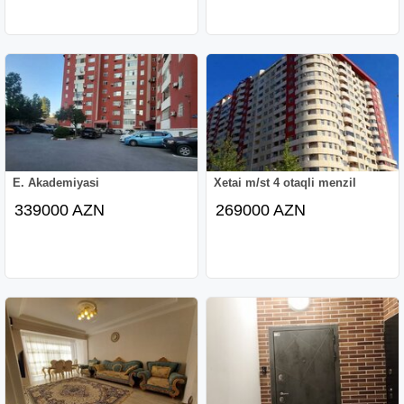
E. Akademiyasi
Xetai m/st 4 otaqli menzil
339000 AZN
269000 AZN