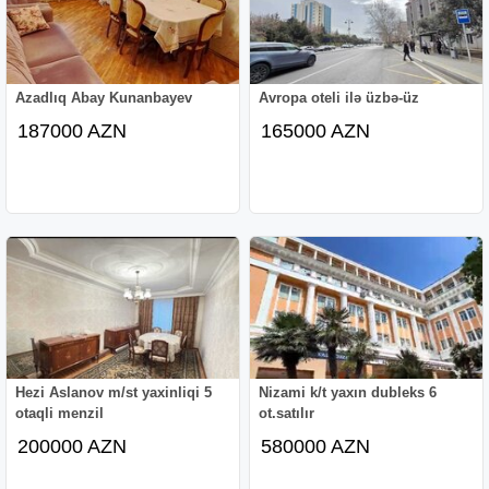
Azadlıq Abay Kunanbayev
Avropa oteli ilə üzbə-üz
187000 AZN
165000 AZN
Hezi Aslanov m/st yaxinliqi 5
Nizami k/t yaxın dubleks 6
otaqli menzil
ot.satılır
200000 AZN
580000 AZN