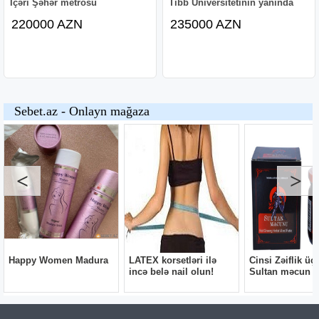
İçəri Şəhər metrosu
Tibb Universitetinın yanında
220000 AZN
235000 AZN