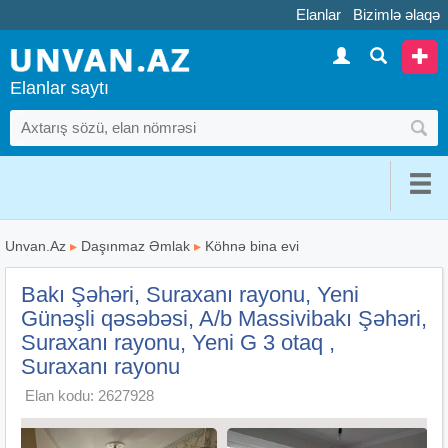
Elanlar
Bizimlə əlaqə
Elanlar saytı
Unvan.Az
▸
Daşınmaz Əmlak
▸
Köhnə bina evi
Bakı Şəhəri, Suraxanı rayonu, Yeni
Günəşli qəsəbəsi, A/b Massivibakı Şəhəri,
Suraxanı rayonu, Yeni G 3 otaq ,
Suraxanı rayonu
Elan kodu: 2627928