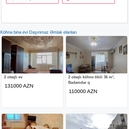
Siz çağrı atın, biz sizə zəng edəcik. Whatsapa cavab
verilməyə bilər. Zəng etməyiniz xahiş olunur.
İpoteka ilə ev satmırıq, köməklik göstərmirik. İpotekası
hazır olana da ev göstərmirik!
Ofis haqqı 1%
Köhnə bina evi Daşınmaz Əmlak elanları
2 otaqlı ev
2 otaqlı köhnə tikili 36 m²,
Badamdar q
131000 AZN
110000 AZN