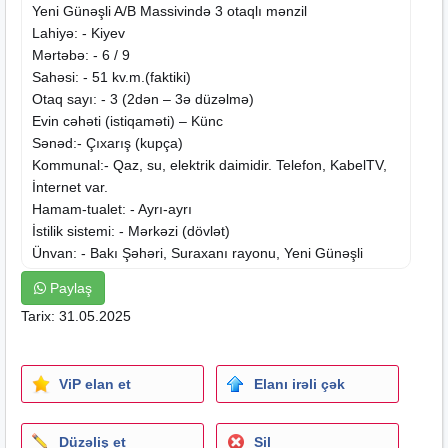
Yeni Günəşli A/B Massivində 3 otaqlı mənzil
Lahiyə: - Kiyev
Mərtəbə: - 6 / 9
Sahəsi: - 51 kv.m.(faktiki)
Otaq sayı: - 3 (2dən – 3ə düzəlmə)
Evin cəhəti (istiqaməti) – Künc
Sənəd:- Çıxarış (kupça)
Kommunal:- Qaz, su, elektrik daimidir. Telefon, KabelTV,
İnternet var.
Hamam-tualet: - Ayrı-ayrı
İstilik sistemi: - Mərkəzi (dövlət)
Ünvan: - Bakı Şəhəri, Suraxanı rayonu, Yeni Günəşli
qəsəbəsi, A/B Massivi
Paylaş
Yaxınlıqda: - Bravo market
Tarix: 31.05.2025
Qalacaq əşya: -
Mətbəx mebeli
Bezi əşyalar
QEYD: - Bütün sənədlər qaydasındadır. Qeyri-real
müştərilər narahat etməsin.
ViP elan et
Elanı irəli çək
EVİN YERİNİ ÖYRƏNİB, HAQQIMIZA GİRƏNLƏRƏ
HALALLIQ VERMİRİK!
REAL ALICIYA ENDİRİM OLACAQ!
Düzəliş et
Sil