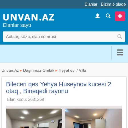
Elanlar
Bizimlə əlaqə
Elanlar saytı
Unvan.Az
▸
Daşınmaz Əmlak
▸
Həyət evi / Villa
Bileceri qes Yehya Huseynov kucesi 2
otaq , Binəqədi rayonu
Elan kodu: 2631268