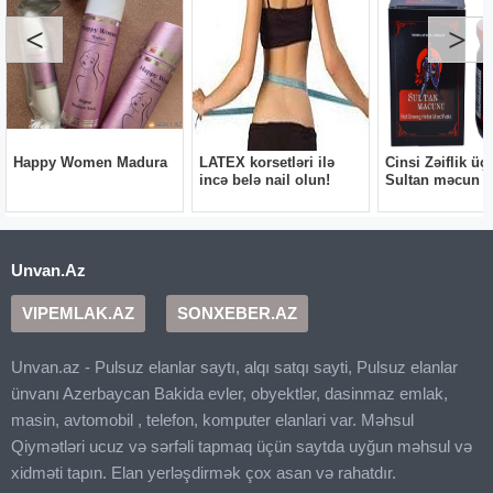
Unvan.Az
VIPEMLAK.AZ
SONXEBER.AZ
Unvan.az - Pulsuz elanlar saytı, alqı satqı sayti, Pulsuz elanlar
ünvanı Azerbaycan Bakida evler, obyektlər, dasinmaz emlak,
masin, avtomobil , telefon, komputer elanlari var. Məhsul
Qiymətləri ucuz və sərfəli tapmaq üçün saytda uyğun məhsul və
xidməti tapın. Elan yerləşdirmək çox asan və rahatdır.