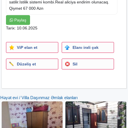
satilir.Istilik sistemi kombi.Real aliciya endirim olunacaq.
Qiymet 67 000 Azn
Paylaş
Tarix: 10.06.2025
ViP elan et
Elanı irəli çək
Düzəliş et
Sil
Həyət evi / Villa Daşınmaz Əmlak elanları