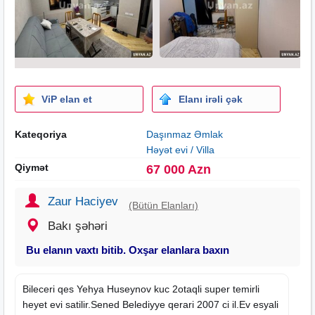
ViP elan et
Elanı irəli çək
Kateqoriya
Daşınmaz Əmlak
Həyət evi / Villa
Qiymət
67 000 Azn
Zaur Haciyev
(Bütün Elanları)
Bakı şəhəri
Bu elanın vaxtı bitib. Oxşar elanlara baxın
Bileceri qes Yehya Huseynov kuc 2otaqli super temirli
heyet evi satilir.Sened Belediyye qerari 2007 ci il.Ev esyali