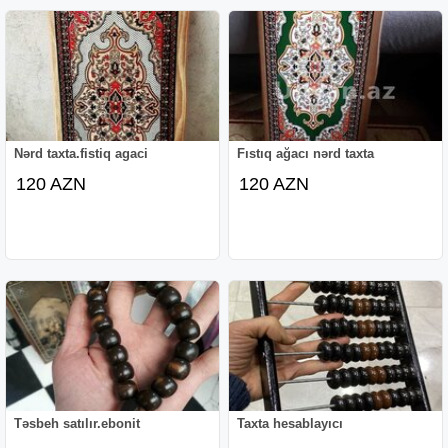
Nərd taxta.fistiq agaci
Fıstıq ağacı nərd taxta
120 AZN
120 AZN
Təsbeh satılır.ebonit
Taxta hesablayıcı