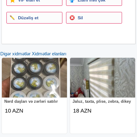
təhlükəsizlik, tehlukesizlik, домофон, глазок, монитор,
экран, internet, access control, giriş sisteminə nəzarət,
Düzəliş et
Sil
giris sistemine nezaret, commax,
comax.Təhlükəsizlik.Tehlukesizlik.Qapi kilidi.Elektron qapi
kilidi.Muhafize.Mühafizə.Kecid sistemi.Keçid sistemi.Kart
oxuyucu cihaz.Keçidə nəzarət sistemləri, akses kontrol,
acces control, acsess, IP domofon, ip domofon, ip
Digər xidmətlər Xidmətlər elanları
damafon, kabelsiz domofon, naqilsiz domofon.
Nərd daşları və zərləri satılır
Jaluz, taxta, plise, zebra, dikey
10 AZN
18 AZN