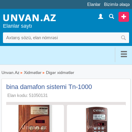
Elanlar
Bizimlə əlaqə
Elanlar saytı
Unvan.Az
▸
Xidmətlər
▸
Digər xidmətlər
bina damafon sistemi Tn-1000
Elan kodu: 51050131