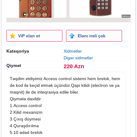
ViP elan et
Elanı irəli çək
Kateqoriya
Xidmətlər
Digər xidmətlər
Qiymət
220 Azn
Təqdim etdiyimiz Access control sistemi hem brelok, hem
de kod ilə keçid etmək üçündür.Qapi kilidi (electron ve ya
maqnit) ile de inteqrasiya edile biler.
Qiymətə daxildir
1.Access control
2.Kilid mexanizm
3.Çıxış düyməsi
4.Quraşdırılma
5.10 ədəd brelok