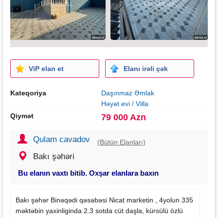
ViP elan et
Elanı irəli çək
Kateqoriya
Daşınmaz Əmlak
Həyət evi / Villa
Qiymət
79 000 Azn
Qulam cavadov
(Bütün Elanları)
Bakı şəhəri
Bu elanın vaxtı bitib. Oxşar elanlara baxın
Bakı şəhər Binəqədi qəsəbəsi Nicat marketin , 4yolun 335
məktəbin yaxinliginda 2.3 sotda cüt daşla, kürsülü özlü