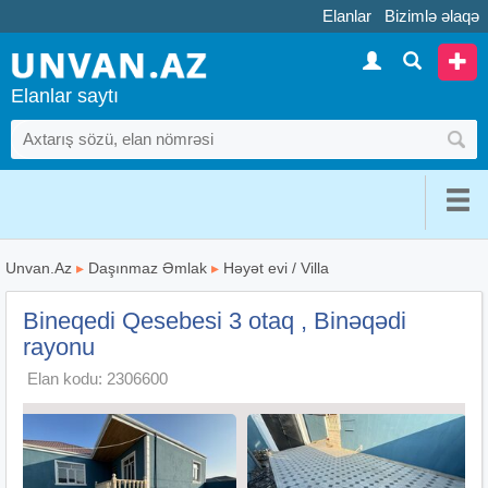
Elanlar
Bizimlə əlaqə
Elanlar saytı
Unvan.Az
▸
Daşınmaz Əmlak
▸
Həyət evi / Villa
Bineqedi Qesebesi 3 otaq , Binəqədi
rayonu
Elan kodu: 2306600