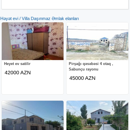
Həyət evi / Villa Daşınmaz Əmlak elanları
Heyet ev satilir
Pirşağı qəsəbəsi 4 otaq ,
Sabunçu rayonu
42000 AZN
45000 AZN