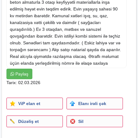
beton almaturla 3 otaqı keyfiyyətli materiallarla inşa
edilmiş həyət evin təqdim edirik. Evin yaşayış sahəsi 90
kv metirdən ibarətdir. Kamunal xətləri işıq, su, qaz,
kanalzasiya xətti çəkilib və daimdir ( sayğacları
quraşdırılıb.) Ev 3 otaqdan, mətbəx və sanuzel
qovşağından ibarətdir. Evin istiliyi kombi sistemi ilə təçhiz
olnub. Sənədləri tam qaydasındadır. ( Eskiz lahiyə var və
torpağın sərəncamı ) Alqı satqı natarial qayda da aparılır.
Real alcıyla qiymətdə razılaşma olacaq. Ətraflı məlumat
üçün
elanda
yerləşdirilmiş nömrə ilə əlaqə saxlaya
bilərsiniz
Paylaş
Tarix: 02.03.2026
ViP elan et
Elanı irəli çək
Düzəliş et
Sil