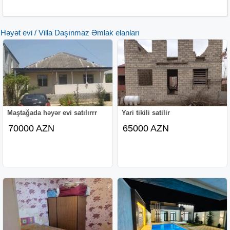
Həyət evi / Villa Daşınmaz Əmlak elanları
Maştağada həyər evi satılırrr
Yari tikili satilir
70000 AZN
65000 AZN