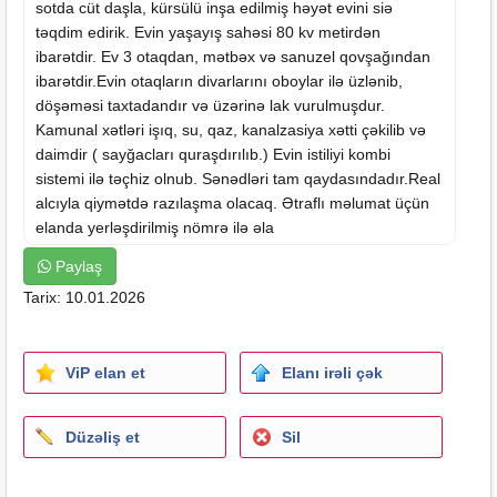
sotda cüt daşla, kürsülü inşa edilmiş həyət evini siə
təqdim edirik. Evin yaşayış sahəsi 80 kv metirdən
ibarətdir. Ev 3 otaqdan, mətbəx və sanuzel qovşağından
ibarətdir.Evin otaqların divarlarını oboylar ilə üzlənib,
döşəməsi taxtadandır və üzərinə lak vurulmuşdur.
Kamunal xətləri işıq, su, qaz, kanalzasiya xətti çəkilib və
daimdir ( sayğacları quraşdırılıb.) Evin istiliyi kombi
sistemi ilə təçhiz olnub. Sənədləri tam qaydasındadır.Real
alcıyla qiymətdə razılaşma olacaq. Ətraflı məlumat üçün
elanda
yerləşdirilmiş nömrə ilə əla
Paylaş
Tarix: 10.01.2026
ViP elan et
Elanı irəli çək
Düzəliş et
Sil