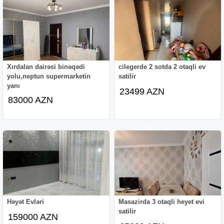
Xırdalan dairəsi binəqədi
cilegerde 2 sotda 2 otaqli ev
yolu,neptun supermarketin
satilir
yanı
23499 AZN
83000 AZN
Həyət Evləri
Masazirda 3 otaqli heyet evi
satilir
159000 AZN