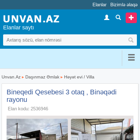
Elanlar
Bizimlə əlaqə
Elanlar saytı
Unvan.Az
▸
Daşınmaz Əmlak
▸
Həyət evi / Villa
Bineqedi Qesebesi 3 otaq , Binəqədi
rayonu
Elan kodu: 2536946