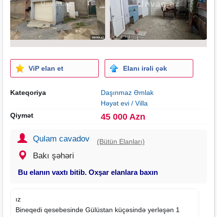
ViP elan et
Elanı irəli çək
Kateqoriya
Daşınmaz Əmlak
Həyət evi / Villa
Qiymət
45 000 Azn
Qulam cavadov
(Bütün Elanları)
Bakı şəhəri
Bu elanın vaxtı bitib. Oxşar elanlara baxın
ız
Bineqedi qesebesinde Gülüstan küçəsində yerləşən 1