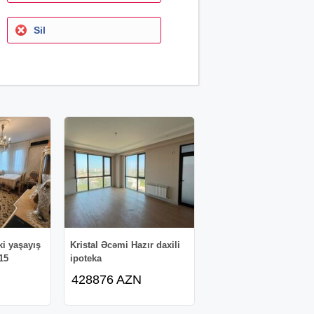
Sil
ki yaşayış
Kristal Əcəmi Hazır daxili
15
ipoteka
428876 AZN