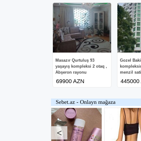
Masazır Qurtuluş 93
Gozel Baki
yaşayış kompleksi 2 otaq ,
kompleksin
Abşeron rayonu
menzil sati
69900 AZN
445000