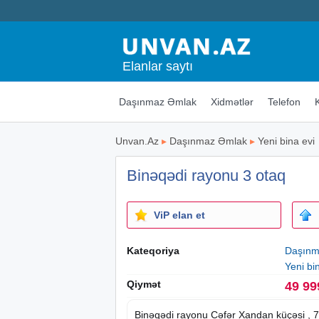
Elanlar saytı
Daşınmaz Əmlak
Xidmətlər
Telefon
Unvan.Az
▸
Daşınmaz Əmlak
▸
Yeni bina evi
Binəqədi rayonu 3 otaq
ViP elan et
Kateqoriya
Daşınm
Yeni bi
Qiymət
49 99
Binəqədi rayonu Cəfər Xandan küçəsi , 7