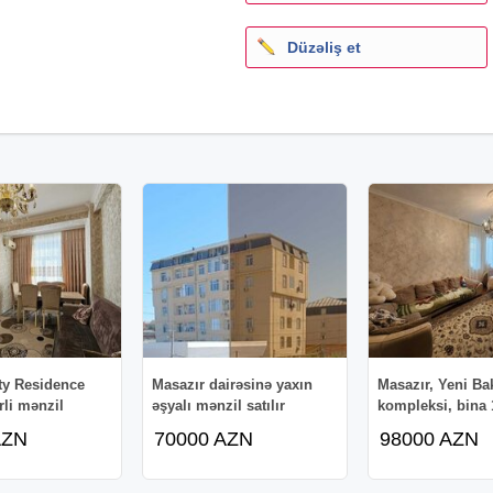
Düzəliş et
ty Residence
Masazır dairəsinə yaxın
Masazır, Yeni Ba
rli mənzil
əşyalı mənzil satılır
kompleksi, bina 
AZN
70000 AZN
98000 AZN