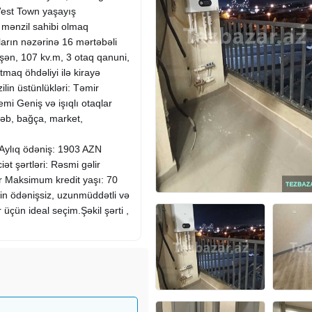
West Town yaşayış
ə mənzil sahibi olmaq
arın nəzərinə 16 mərtəbəli
ləşən, 107 kv.m, 3 otaq qanuni,
atmaq öhdəliyi ilə
kirayə
ilin üstünlükləri: Təmir
emi Geniş və işıqlı otaqlar
təb, bağça, market,
N Aylıq ödəniş: 1903 AZN
iət şərtləri: Rəsmi gəlir
ır Maksimum kredit yaşı: 70
in ödənişsiz, uzunmüddətli və
r üçün ideal seçim.Şəkil şərti ,