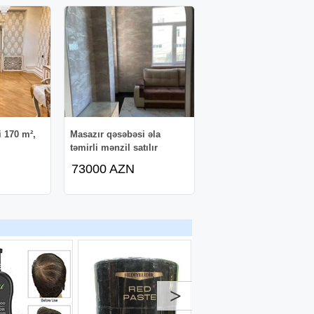
li 170 m²,
Masazır qəsəbəsi əla
təmirli mənzil satılır
73000 AZN