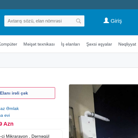
Giriş
Kompüter
Məişət texnikası
İş elanları
Şəxsi əşyalar
Nəqliyyat
Elanı irəli çək
az Əmlak
na evi
9 Azn
-ci Mikrarayon , Dərnəgül