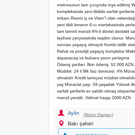
metrosunun tam çıxışında inşa edilmiş 
kompleksində
yeni tikili
də sərfəli şərtlərl
imkanı.Rəsmi iş və Vöen"i olan vətəndaşl
yeni tikili binanın 6-cı mərtəbəsində yer
tam təmirli mənzil 4%-li dövlət dəstəkli s
layihəsi çərçivəsində təqdim olunur. Mənz
sonrası yaşayış olmayıb Kombi istilik sist
Rahat və prestijli yaşayış kompleksi Mək
dayanacaq və bulvara yaxın yerləşmə
Ödəniş şərtləri: İlkin ödəniş: 52.000 AZ
Müddət: 24 il İllik faiz dərəcəsi: 4% Mürac
olmalıdır Kredit tarixçəsi müsbət olmalıd
yaş Müraciət yaşı: 59 yaşadək Yüksək ilk
sərfəli şərtlərlə ev sahibi olmaq istəyənlə
mənzil yenidir. Xidmət haqqı 2000 AZN
Aylin
(Bütün Elanları)
Bakı şəhəri