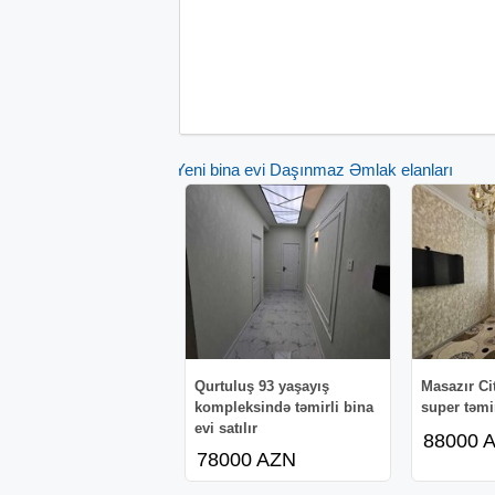
Yeni bina evi Daşınmaz Əmlak elanları
Qurtuluş 93 yaşayış
Masazır Ci
kompleksində təmirli bina
super təmi
evi satılır
88000 
78000 AZN