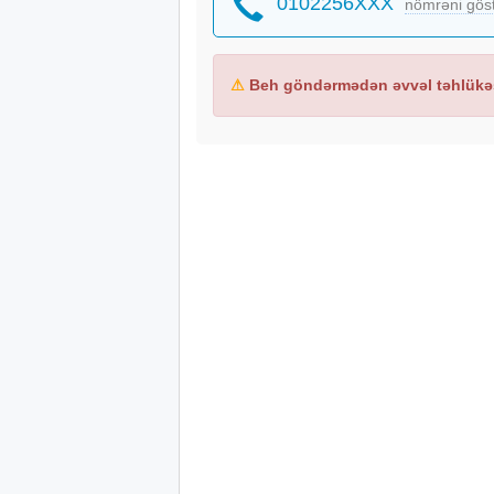
0102256XXX
nömrəni gös
⚠
Beh göndərmədən əvvəl təhlükəs