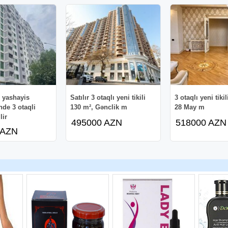
 yashayis
Satılır 3 otaqlı yeni tikili
3 otaqlı yeni tiki
de 3 otaqli
130 m², Gənclik m
28 May m
lir
495000 AZN
518000 AZN
 AZN