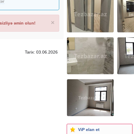
tər
×
izliyə əmin olun!
Tarix: 03.06.2026
ViP elan et