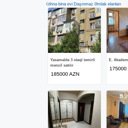
Köhnə bina evi Daşınmaz Əmlak elanları
Yasamalda 3 otaql təmirli
E. Akadem
mənzil satılır
175000
185000 AZN