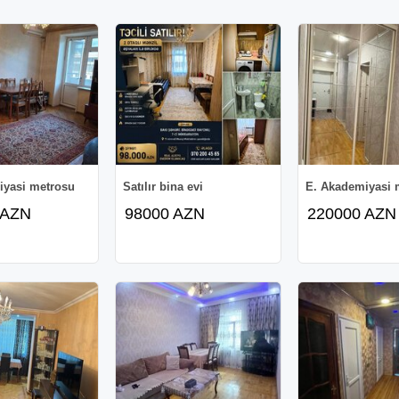
iyasi metrosu
Satılır bina evi
E. Akademiyasi 
 AZN
98000 AZN
220000 AZN