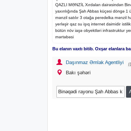
QAZLI MƏNZİL Xırdalan dairəsindən Bin
yaxınlığında Şah Abbas küçəsi döngə 1 ü
mənzil satılır 3 otağa peredelka mənzil
yerləşir qaz su işıq internet daimidir istil
bütün növ iaşə obyektləri infrastruktur y
mərtəbəsi
Bu elanın vaxtı bitib. Oxşar elanlara ba
Daşınmaz Əmlak Agentliyi
(
Bakı şəhəri