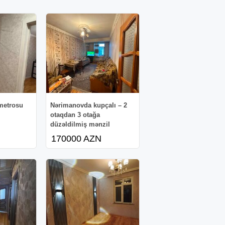
metrosu
Nərimanovda kupçalı – 2
otaqdan 3 otağa
düzəldilmiş mənzil
170000 AZN