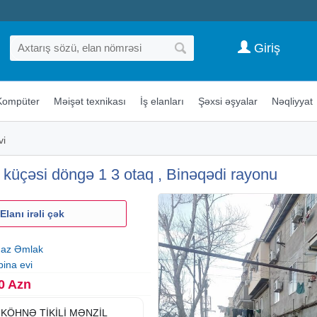
Giriş
Kompüter
Məişət texnikası
İş elanları
Şəxsi əşyalar
Nəqliyyat
vi
küçəsi döngə 1 3 otaq , Binəqədi rayonu
Elanı irəli çək
az Əmlak
ina evi
0 Azn
 KÖHNƏ TİKİLİ MƏNZİL