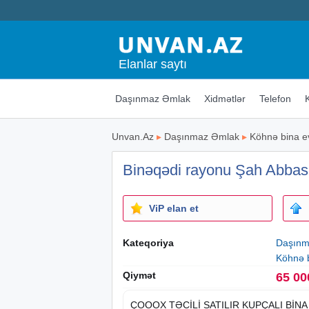
Elanlar saytı
Daşınmaz Əmlak
Xidmətlər
Telefon
Unvan.Az
▸
Daşınmaz Əmlak
▸
Köhnə bina e
Binəqədi rayonu Şah Abbas 
ViP elan et
Kateqoriya
Daşınm
Köhnə b
Qiymət
65 00
ÇOOOX TƏCİLİ SATILIR KUPÇALI BİNA