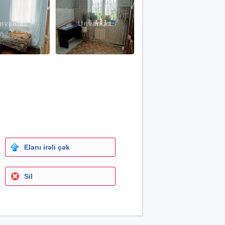
Elanı irəli çək
Sil