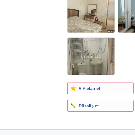
ViP elan et
Düzəliş et