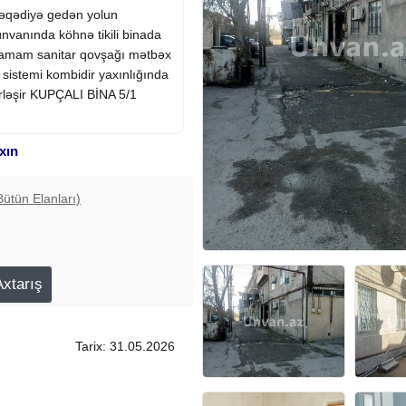
əqədiyə gedən yolun
nvanında köhnə tikili binada
 hamam sanitar qovşağı mətbəx
ik sistemi kombidir yaxınlığında
erləşir KUPÇALI BİNA 5/1
xın
Bütün Elanları)
Tarix: 31.05.2026