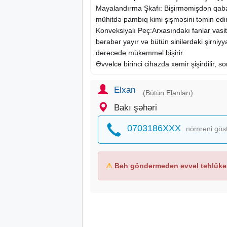
​Mayalandırma Şkafı: Bişirməmişdən qabaq 
mühitdə pambıq kimi şişməsini təmin edir
​Konveksiyalı Peç:Arxasındakı fanlar vasitə
bərabər yayır və bütün sinilərdəki şirniyya
dərəcədə mükəmməl bişirir.
​Əvvəlcə birinci cihazda xəmir şişirdilir, son
Elxan
(Bütün Elanları)
Bakı şəhəri
0703186XXX
nömrəni gös
⚠
Beh göndərmədən əvvəl təhlükəs