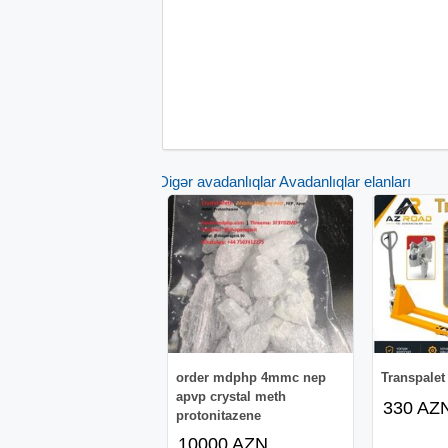
Digər avadanlıqlar Avadanlıqlar elanları
order mdphp 4mmc nep
Transpalet 
apvp crystal meth
330 AZ
protonitazene
10000 AZN