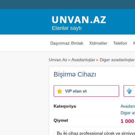
Elanlar saytı
Daşınmaz Əmlak
Xidmətlər
Telefon
Unvan.Az
▸
Avadanlıqlar
▸
Digər avadanlıqlar
Bişirmə Cihazı
ViP elan et
Kateqoriya
Avadanl
Digər a
Qiymət
1 000
Bu iki cihaz professional çörək və şirniyya