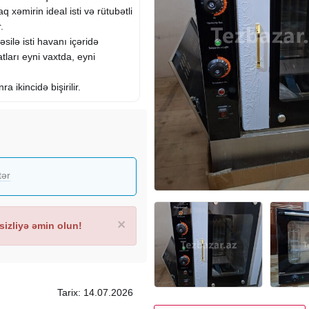
xəmirin ideal isti və rütubətli
.
silə isti havanı içəridə
tları eyni vaxtda, eyni
ra ikincidə bişirilir.
tər
×
izliyə əmin olun!
Tarix: 14.07.2026