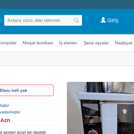
Giriş
Kompüter
Məişət texnikası
İş elanları
Şəxsi əşyalar
Nəqliyyat
Elanı irəli çək
ıqlar
vadanlıqlar
 Azn
t sexləri üçün bir dəstdir: