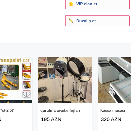
ViP elan et
Düzəliş et
"st-2.5t"
qurutma avadanliqlari
Kassa masasi
N
195 AZN
320 AZN