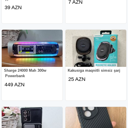
7 AZN
39 AZN
Sharge 24000 Mah 300w
Kakusiga maqnitli simsiz şarj
Powerbank
25 AZN
449 AZN