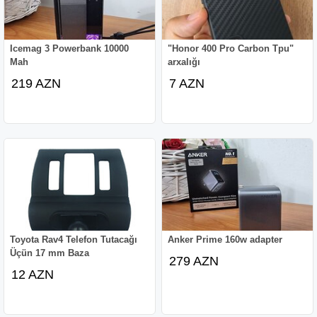
Icemag 3 Powerbank 10000
"Honor 400 Pro Carbon Tpu"
Mah
arxalığı
219 AZN
7 AZN
Toyota Rav4 Telefon Tutacağı
Anker Prime 160w adapter
Üçün 17 mm Baza
279 AZN
12 AZN