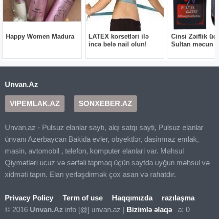
Unvan.Az
VIPEMLAK.AZ
SONXEBER.AZ
Unvan.az - Pulsuz elanlar saytı, alqı satqı sayti, Pulsuz elanlar
ünvanı Azerbaycan Bakida evler, obyektlər, dasinmaz emlak,
masin, avtomobil , telefon, komputer elanlari var. Məhsul
Qiymətləri ucuz və sərfəli tapmaq üçün saytda uyğun məhsul və
xidməti tapın. Elan yerləşdirmək çox asan və rahatdır.
Privacy Policy
Term of use
Haqqımızda
razılaşma
© 2016
Unvan.Az
info [@] unvan.az |
Bizimlə əlaqə
a: 0