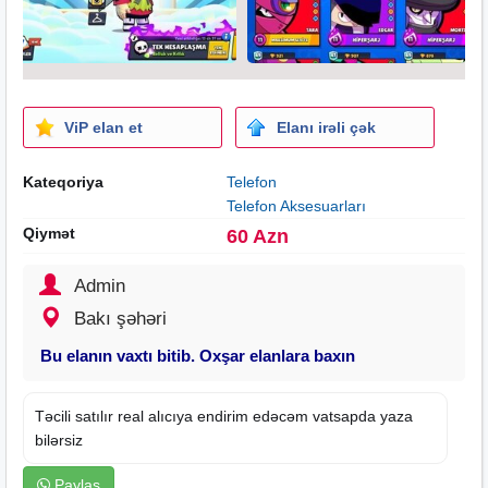
ViP elan et
Elanı irəli çək
Kateqoriya
Telefon
Telefon Aksesuarları
Qiymət
60 Azn
Admin
Bakı şəhəri
Bu elanın vaxtı bitib. Oxşar elanlara baxın
Təcili satılır real alıcıya endirim edəcəm vatsapda yaza
bilərsiz
Paylaş