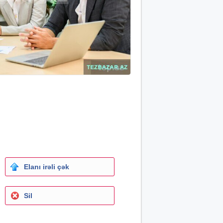
Elanı irəli çək
Sil