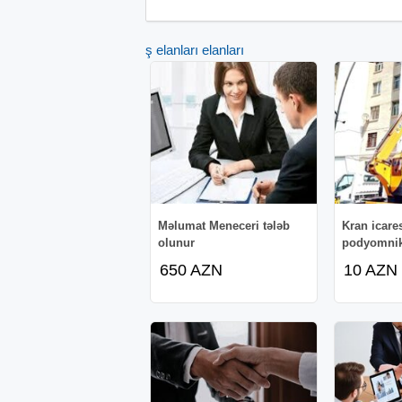
İş elanları elanları
Məlumat Meneceri tələb
Kran icares
olunur
podyomni
650 AZN
10 AZN