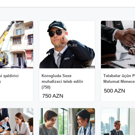
i qaldirici
Korogluda Sexe
Tələbələr üçün P
k
muhafizeci teleb edilir
Məlumat Meneceri
(750)
500 AZN
750 AZN