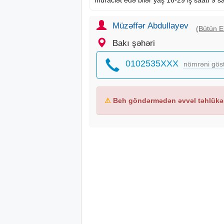
Müzəffər Abdullayev
(Bütün El
Bakı şəhəri
0102535XXX
nömrəni gös
⚠
Beh göndərmədən əvvəl təhlükəs