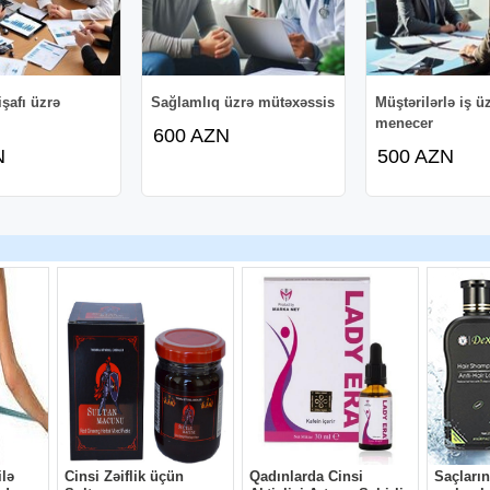
işafı üzrə
Sağlamlıq üzrə mütəxəssis
Müştərilərlə iş ü
menecer
600 AZN
N
500 AZN