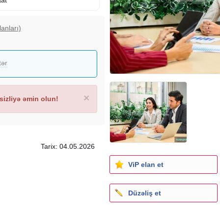
anları)
tər
×
izliyə əmin olun!
Tarix: 04.05.2026
ViP elan et
Düzəliş et