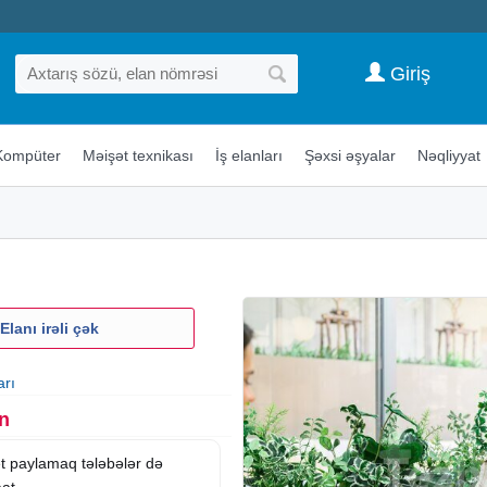
Giriş
Kompüter
Məişət texnikası
İş elanları
Şəxsi əşyalar
Nəqliyyat
Elanı irəli çək
arı
n
let paylamaq tələbələr də
aat