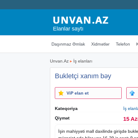
Elanlar saytı
Daşınmaz Əmlak
Xidmətlər
Telefon
Unvan.Az
▸
İş elanları
Bukletçi xanım bəy
ViP elan et
Kateqoriya
İş elanl
Qiymət
15 Az
İşin mahiyyəti mall daxilində girişdə buk
müraciət edə bilər yaş 16-29 iş
saat
ı 9 s