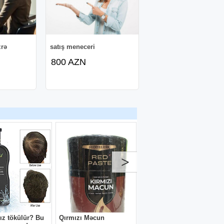
zrə
satış meneceri
800 AZN