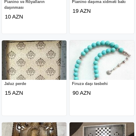
Pianino və Röyalların
Pianino daşıma xidməti bakı
daşınması
19 AZN
10 AZN
Jaluz perde
Firuzə daşı təsbehi
15 AZN
90 AZN