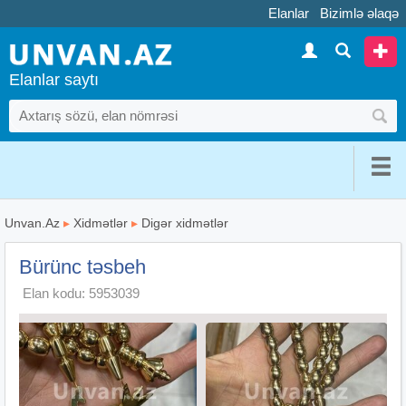
Elanlar
Bizimlə əlaqə
Elanlar saytı
Unvan.Az
▸
Xidmətlər
▸
Digər xidmətlər
Bürünc təsbeh
Elan kodu: 5953039