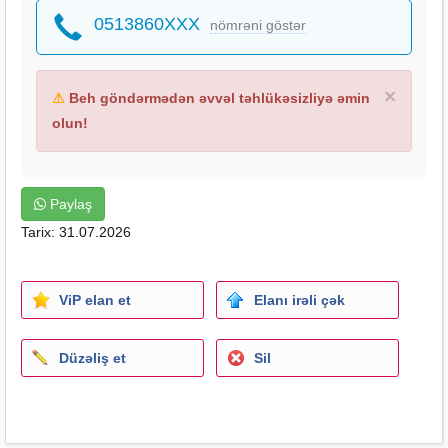
0513860XXX
nömrəni göstər
×
⚠
Beh göndərmədən əvvəl təhlükəsizliyə əmin
olun!
Paylaş
Tarix: 31.07.2026
ViP elan et
Elanı irəli çək
Düzəliş et
Sil