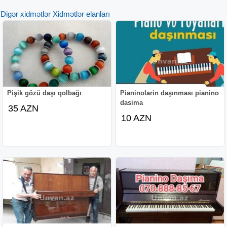
Digər xidmətlər Xidmətlər elanları
Pişik gözü daşı qolbağı
Pianinolarin daşınması pianino
dasima
35 AZN
10 AZN