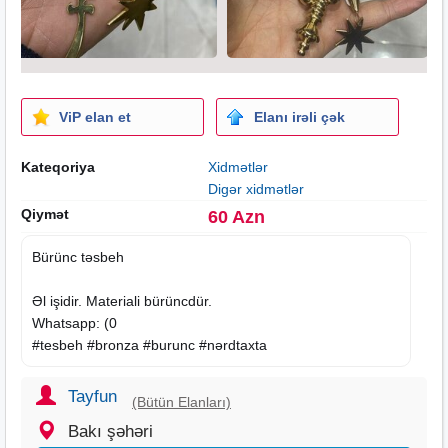
ViP elan et
Elanı irəli çək
Kateqoriya
Xidmətlər
Digər xidmətlər
Qiymət
60 Azn
Bürünc təsbeh
Əl işidir. Materiali bürüncdür.
Whatsapp: (0
#tesbeh #bronza #burunc #nərdtaxta
Tayfun
(Bütün Elanları)
Bakı şəhəri