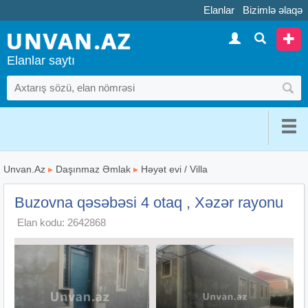
Elanlar
Bizimlə əlaqə
Elanlar saytı
Unvan.Az
▸
Daşınmaz Əmlak
▸
Həyət evi / Villa
Buzovna qəsəbəsi 4 otaq , Xəzər rayonu
Elan kodu: 2642868