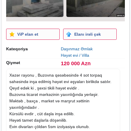
ViP elan et
Elanı irəli çək
Kateqoriya
Daşınmaz Əmlak
Həyət evi / Villa
Qiymət
120 000 Azn
Xəzər rayonu , Buzovna qəsəbəsində 4 sot torpaq
sahəsində inşa edilmiş həyət evi əşyaları birlikdə satılır.
Qeyd edək ki , şəxsi tikili həyət evidir .
Buzovna ticarət mərkəzinin yaxınlığında yerləşir.
Məktəb , baxça , market və marşrut xəttinin
yaxınlığındadır .
Kürsülü evdir , cüt daşla inşa edilib.
Həyəti tamet daşlarla döşənilib.
Evin divarları çöldən 5sm izolyasiya olunub.