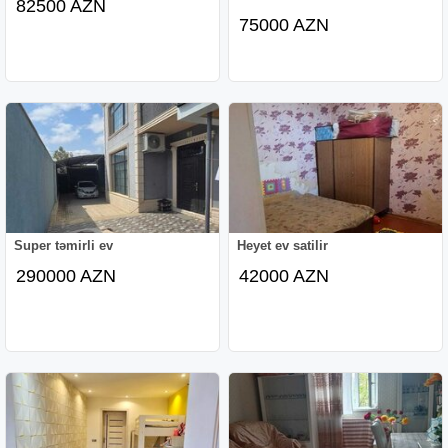
82500 AZN
75000 AZN
Super təmirli ev
Heyet ev satilir
290000 AZN
42000 AZN