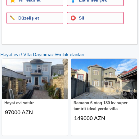
Düzəliş et
Sil
Həyət evi / Villa Daşınmaz Əmlak elanları
Həyət evi satılır
Ramana 6 otaq 180 kv super
təmirli ideal yerdə villa
97000 AZN
149000 AZN