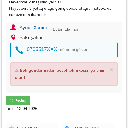
Həyətində 2 maşınlıq yer var .
Həyət evi : 3 yataq otağı, geniş qonaq otağı , mətbəx, və
sanuzeldən ibarətdir ..
Kommunallar tam qaydasındadır : qaz, işıq , su və 2 ədəd
anbarı vardır.
Aynur Xanım
(Bütün Elanları)
Ayrıca 4 tonluq su çəni də var
Bakı şəhəri
Torpaq sahəsi : 4 sot
Evin ümumi sahəsi : 170 kv.m
0705517XXX
nömrəni göstər
Sənəd : Bağlar sənədi
Qiymət : 120.000 azn
×
⚠
Beh göndərmədən əvvəl təhlükəsizliyə əmin
olun!
Paylaş
Tarix: 12.04.2026
ViP elan et
Elanı irəli çək