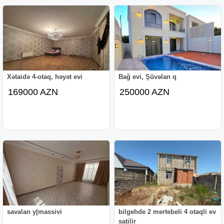
Xətaidə 4-otaq, həyət evi
Bağ evi, Şüvəlan q
169000 AZN
250000 AZN
savalan y|massivi
bilgehde 2 mertebeli 4 otaqli ev
satilir