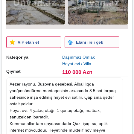
ViP elan et
Elanı irəli çək
Kateqoriya
Daşınmaz Əmlak
Həyət evi / Villa
Qiymət
110 000 Azn
Xəzər rayonu, Buzovna qəsəbəsi, Albalılıqda
yanğınsöndürmə məntəqəsinin arxasında 8.5 sot torpaq
sahəsində inşa edilmiş həyət evi satılır. Qapısına qədər
asfalt yoldur.
Həyət evi: 4 yataq otağı, 1 qonaq otağı, mətbəx,
sanuzeldən ibarətdir.
Kommunallar tam qaydasındadır:Qaz, işıq, su, optik
internet mövcuddur. Həyətində müxtəlif növ meyvə