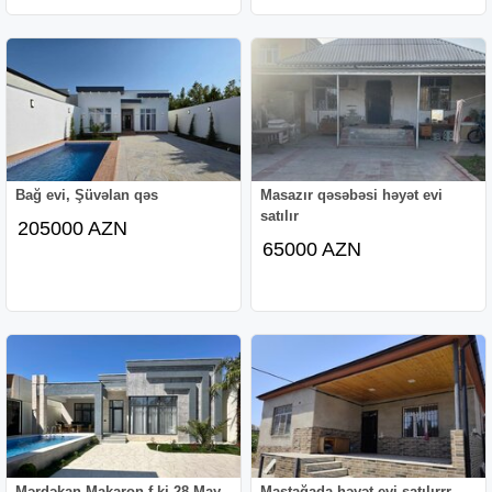
Bağ evi, Şüvəlan qəs
Masazır qəsəbəsi həyət evi
satılır
205000 AZN
65000 AZN
Mərdəkan Makaron f-ki 28 May
Maştağada həyət evi satılırrr