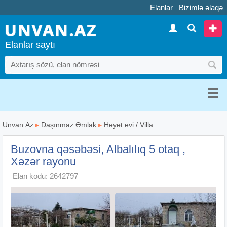
Elanlar
Bizimlə əlaqə
Elanlar saytı
Unvan.Az
▸
Daşınmaz Əmlak
▸
Həyət evi / Villa
Buzovna qəsəbəsi, Albalılıq 5 otaq ,
Xəzər rayonu
Elan kodu: 2642797