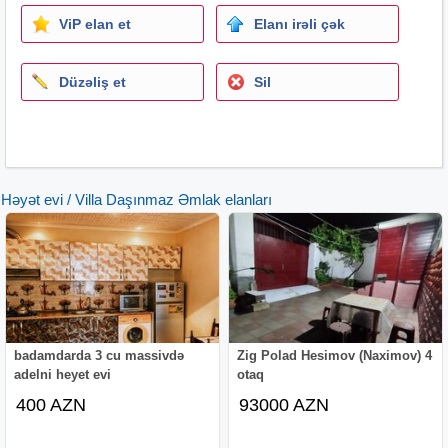
ViP elan et
Elanı irəli çək
Düzəliş et
Sil
Həyət evi / Villa Daşınmaz Əmlak elanları
badamdarda 3 cu massivdə
Zig Polad Hesimov (Naximov) 4
adelni heyet evi
otaq
400 AZN
93000 AZN