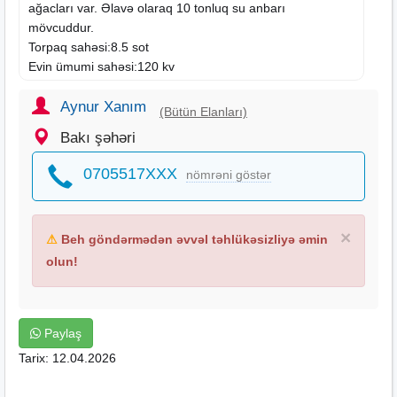
ağacları var. Əlavə olaraq 10 tonluq su anbarı
mövcuddur.
Torpaq sahəsi:8.5 sot
Evin ümumi sahəsi:120 kv
Sənəd : Torpağın çıxarışı
Qiymət :110 000 Azn
Aynur Xanım
(Bütün Elanları)
Bakı şəhəri
0705517XXX
nömrəni göstər
×
⚠
Beh göndərmədən əvvəl təhlükəsizliyə əmin
olun!
Paylaş
Tarix: 12.04.2026