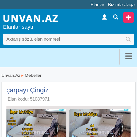
Elanlar
Bizimlə əlaqə
Elanlar saytı
Unvan.Az
▸
Mebellər
çarpayı Çingiz
Elan kodu: 51087971