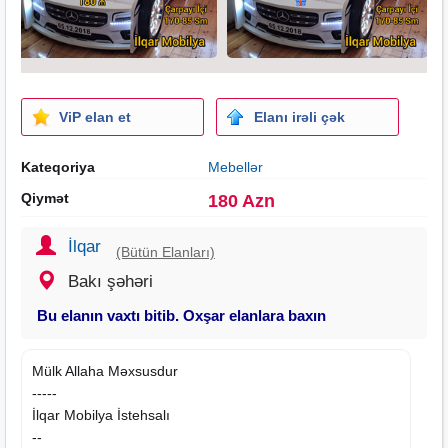
ViP elan et
Elanı irəli çək
Kateqoriya
Mebellər
Qiymət
180 Azn
İlqar
(Bütün Elanları)
Bakı şəhəri
Bu elanın vaxtı bitib. Oxşar elanlara baxın
Mülk Allaha Məxsusdur
--‐--
İlqar Mobilya İstehsalı
--