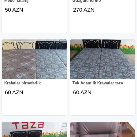
Mebel sifarişi
Güzgülü termo
50 AZN
270 AZN
Krafatlar birnəfərlik
Tək Adamlik Kravatlar təzə
60 AZN
60 AZN