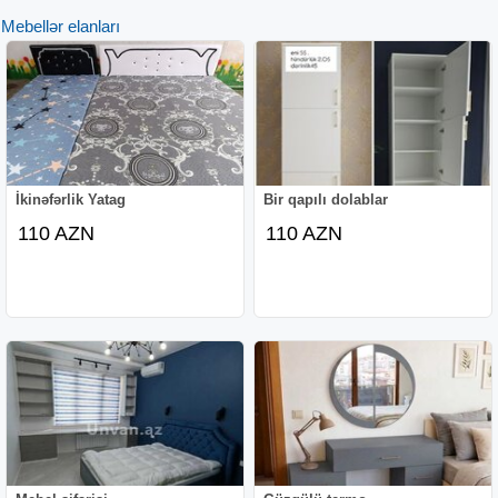
12-Volt Adaptırla İşləyir Təhlükəsiz
Mebellər elanları
--
Baza 70 M
--
Tumuçqa 80 M
--
Çarpayı İçi 170-85 Sm
--
Çarpayı İçi 145-85 Sm
İkinəfərlik Yatag
Bir qapılı dolablar
--
110 AZN
110 AZN
Keyfiyyətinə Cavabdehik
--
Bakı Sumqayıt Daxili
--
Çatdırılma Quraşdırma Pulsuz
--
Ünvan Zabrat-1