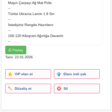
Maşın Çarpayı Ağ Mat Polis
--
Türkiə Ukraına Lamin 1.8 Sm
--
İstədiyiniz Rəngdə Hazırlanır
--
100-120 Kiloqram Ağırlığa Davamlı
--
Ad Təvəllüd Yazılması Hədiyyə
Paylaş
--
Tarix: 22.01.2026
Maşın Çarpayı Özü 180 M
--
Maşın Çarpayı Plasmas
Təkər
250 M
ViP elan et
Elanı irəli çək
--‐--
Ortopedik Purjunlu Matras 70 M
--
Düzəliş et
Sil
Qabağa İşıq 20 M
--
Təkərlər Və Qabağa İşıq 50 M
--