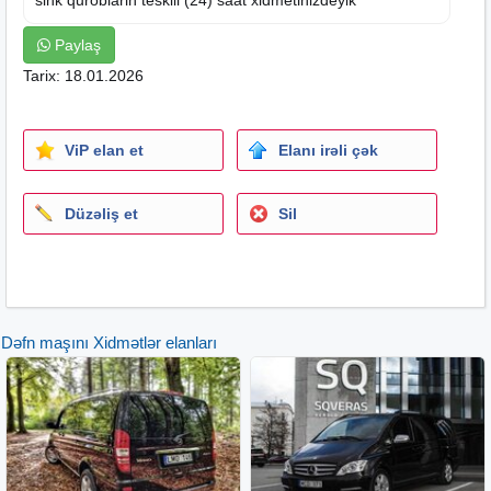
Paylaş
Tarix: 18.01.2026
ViP elan et
Elanı irəli çək
Düzəliş et
Sil
Dəfn maşını Xidmətlər elanları