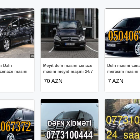
ı Dəfn
Meyit defn masini cenaze
Defn masini cen
 cenaze masini
masini meyid maşını 24/7
merasim masini
70 AZN
7 AZN