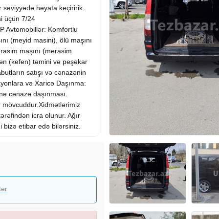
 səviyyədə həyata keçiririk.
işi üçün 7/24
İP Avtomobillər: Komfortlu
nı (meyid masini), ölü maşını
mərasim maşını (merasim
fən (kefen) təmini və peşəkar
abutların satışı və cənazənin
yonlara və Xaricə Daşınma:
cinə cənazə daşınması.
r mövcuddur.Xidmətlərimiz
ərəfindən icra olunur. Ağır
bizə etibar edə bilərsiniz.
tər