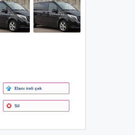
Elanı irəli çək
Sil