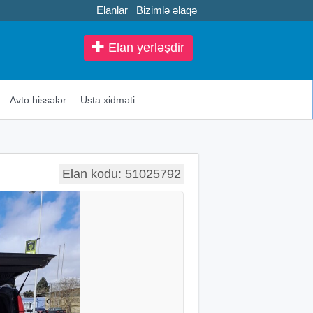
Elanlar
Bizimlə əlaqə
Elan yerləşdir
Avto hissələr
Usta xidməti
Elan kodu: 51025792