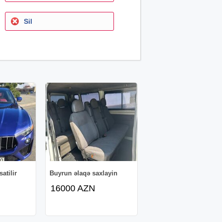
Sil
atilir
Buyrun əlaqə saxlayin
16000 AZN