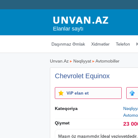
Elanlar saytı
Daşınmaz Əmlak
Xidmətlər
Telefon
Unvan.Az
▸
Nəqliyyat
▸
Avtomobillər
Chevrolet Equinox
ViP elan et
Kateqoriya
Nəqliyy
Avtomob
Qiymət
23 00
Maşın öz maşınımdır.İdeal vəziyyətdədir