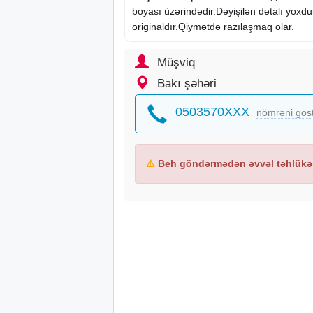
boyası üzərindədir.Dəyişilən detalı yoxdur
originaldır.Qiymətdə razılaşmaq olar.
Müşviq
Bakı şəhəri
0503570XXX
nömrəni gös
⚠
Beh göndərmədən əvvəl təhlükəs