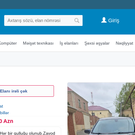
Giriş
Kompüter
Məişət texnikası
İş elanları
Şəxsi əşyalar
Nəqliyyat
Elanı irəli çək
at
illər
0 Azn
.Hər bir qulluğu olunub.Zavod