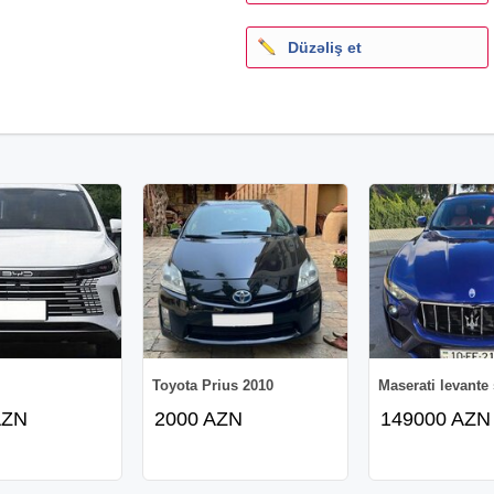
Düzəliş et
Toyota Prius 2010
Maserati levante s
AZN
2000 AZN
149000 AZN