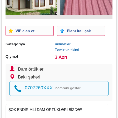
ViP elan et
Elanı irəli çək
Kateqoriya
Xidmətlər
Təmir və tikinti
Qiymət
3 Azn
Dam örtükləri
Bakı şəhəri
0707260XXX
nömrəni göstər
ŞOK ENDİRİMLİ DAM ÖRTÜKLƏRİ BİZDƏ!!