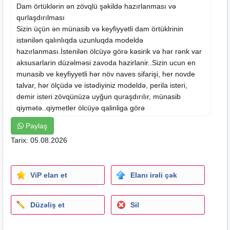
Dam örtüklərin ən zövqlü şəkildə hazırlanması və
qurlaşdırılması
Sizin üçün ən münasib və keyfiyyətli dam örtüklrinin
istənilən qalınlıqda uzunluqda modeldə
hazırlanması.İstenilən ölcüyə görə kəsirik və hər rənk var
aksusarlarin düzəlməsi zavoda hazirlanir..Sizin ucun en
munasib ve keyfiyyetli hər növ naves sifarişi, her novde
talvar, hər ölçüdə ve istədiyiniz modeldə, perila isteri,
demir isteri zövqünüzə uyğun quraşdırılır, münasib
qiymətə..qiymetler ölcüyə qalinliga görə
deyisir.Müştərilərmizin rahatlıgın nəzərə alaraq peşəkar
Paylaş
ustalarla təmin olunması:Dam örtüklərinin
Tarix: 05.08.2026
quraşdırılmasini Ustalar ile də təmin edirik.
Bizi Seçdiyiniz Üçün Təşəkkür Edirik Evinizi Bizə Əmanət
Edin Və Əsil Keyfiyyətdən Zövq Alın
ViP elan et
Elanı irəli çək
#dam ortukleri
#dam ustasi
Düzəliş et
Sil