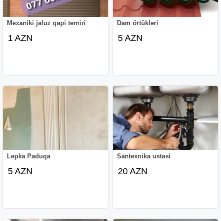
Mexaniki jaluz qapi temiri
Dam örtükləri
1 AZN
5 AZN
Lepka Paduqa
Santexnika ustasi
5 AZN
20 AZN