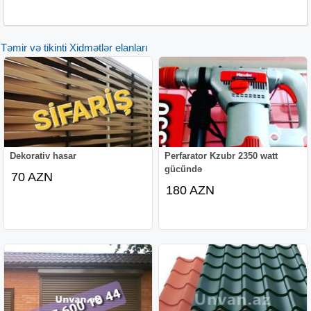
Təmir və tikinti Xidmətlər elanları
Dekorativ hasar
Perfarator Kzubr 2350 watt
gücündə
70 AZN
180 AZN