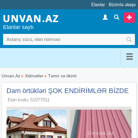
Elanlar
Bizimlə əlaqə
Elanlar saytı
Unvan.Az
▸
Xidmətlər
▸
Təmir və tikinti
Dam örtükləri ŞOK ENDİRİMLƏR BİZDE
Elan kodu: 51077011