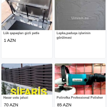
Lük qapaqları gizli petlə
Lepka,paduqa işlərinin
görülməsi
1 AZN
Hasar ustu jaluzi
Polirofka Professional Polisher
70 AZN
85 AZN