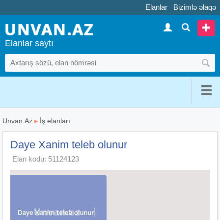
Elanlar
Bizimlə əlaqə
Elanlar saytı
Unvan.Az
▸
İş elanları
Daye Xanim teleb olunur
Elan kodu: 51124123