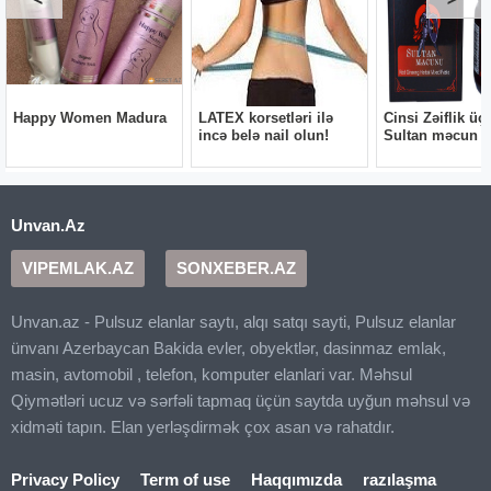
Unvan.Az
VIPEMLAK.AZ
SONXEBER.AZ
Unvan.az - Pulsuz elanlar saytı, alqı satqı sayti, Pulsuz elanlar
ünvanı Azerbaycan Bakida evler, obyektlər, dasinmaz emlak,
masin, avtomobil , telefon, komputer elanlari var. Məhsul
Qiymətləri ucuz və sərfəli tapmaq üçün saytda uyğun məhsul və
xidməti tapın. Elan yerləşdirmək çox asan və rahatdır.
Privacy Policy
Term of use
Haqqımızda
razılaşma