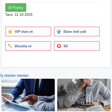
Paylaş
Tarix: 11.10.2025
ViP elan et
Elanı irəli çək
Düzəliş et
Sil
İş elanları elanları