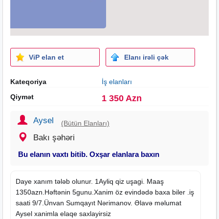
ViP elan et
Elanı irəli çək
Kateqoriya
İş elanları
Qiymət
1 350 Azn
Aysel
(Bütün Elanları)
Bakı şəhəri
Bu elanın vaxtı bitib. Oxşar elanlara baxın
Daye xanım tələb olunur. 1Ayliq qiz uşagi. Maaş
1350azn.Həftənin 5gunu.Xanim öz evindədə baxa biler .iş
saati
9/7.Ünvan Sumqayıt Nərimanov. Əlavə məlumat
Aysel xanimla elaqe saxlayirsiz