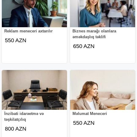
Reklam meneceri axtarılır
Biznes marağı olanlara
əməkdaşlıq təklifi
550 AZN
650 AZN
İnzibati idarəetmə və
Məlumat Meneceri
təşkilatçılıq
550 AZN
800 AZN