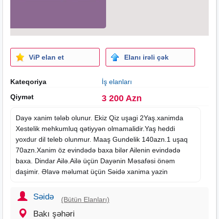
ViP elan et
Elanı irəli çək
Kateqoriya
İş elanları
Qiymət
3 200 Azn
Dayə xanim tələb olunur. Ekiz Qiz uşagi 2Yaş.xanimda
Xestelik mehkumluq qətiyyən olmamalidir.Yaş heddi
yoxdur dil teleb olunmur. Maaş Gundelik 140azn.1 uşaq
70azn.Xanim öz evindədə baxa bilər Ailenin evindədə
baxa. Dindar Ailə.Ailə üçün Dayənin Məsafəsi önəm
daşimir. Əlavə məlumat üçün Səidə xanima yazin
Səidə
(Bütün Elanları)
Bakı şəhəri