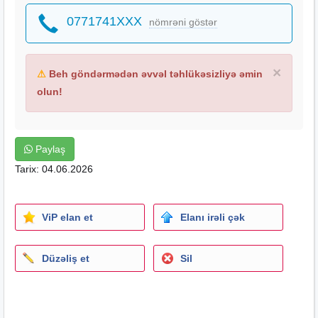
0771741XXX
nömrəni göstər
×
⚠
Beh göndərmədən əvvəl təhlükəsizliyə əmin
olun!
Paylaş
Tarix: 04.06.2026
ViP elan et
Elanı irəli çək
Düzəliş et
Sil