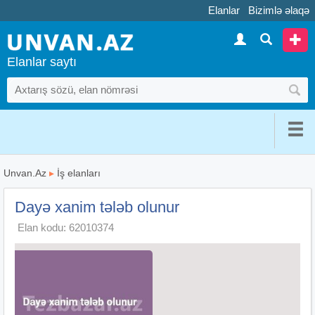
Elanlar
Bizimlə əlaqə
Elanlar saytı
Unvan.Az
▸
İş elanları
Dayə xanim tələb olunur
Elan kodu: 62010374