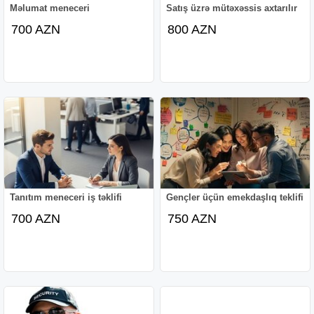
Məlumat meneceri
Satış üzrə mütəxəssis axtarılır
700 AZN
800 AZN
Tanıtım meneceri iş təklifi
Gençler üçün emekdaşlıq teklifi
700 AZN
750 AZN