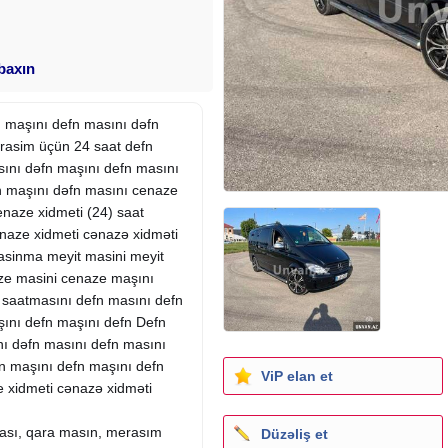
 baxın
 maşını defn masını dəfn
rasim üçün 24 saat defn
ını dəfn maşını defn masını
n maşını dəfn masını cenaze
naze xidmeti (24) saat
naze xidmeti cənazə xidməti
dasinma meyit
masini
meyit
ze masini cenaze maşını
 saatmasını defn masını defn
ını defn maşını defn Defn
ı dəfn masını defn masını
n maşını defn maşını defn
ViP elan et
 xidmeti cənazə xidməti
ası, qara masın, merasım
Düzəliş et