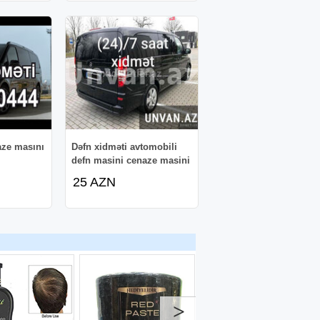
aze masını
Dəfn xidməti avtomobili
defn masini cenaze masini
25 AZN