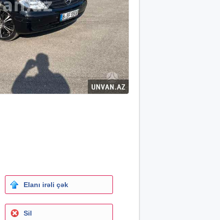
Elanı irəli çək
Sil