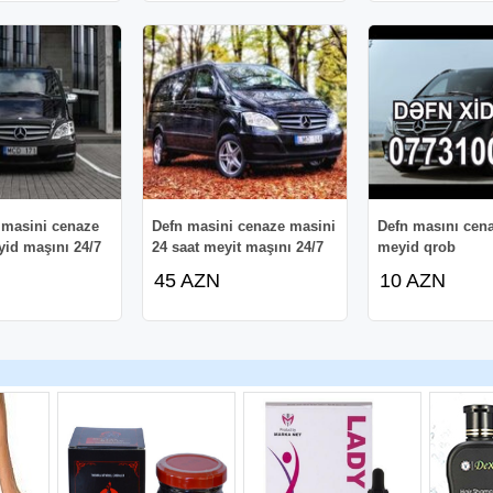
 masini cenaze
Defn masini cenaze masini
Defn masını cen
id maşını 24/7
24 saat meyit maşını 24/7
meyid qrob
45 AZN
10 AZN