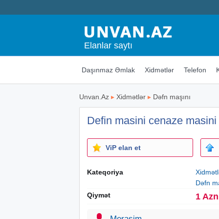
Elanlar saytı
Daşınmaz Əmlak
Xidmətlər
Telefon
Unvan.Az
▸
Xidmətlər
▸
Dəfn maşını
Defin masini cenaze masini 
ViP elan et
Kateqoriya
Xidmətl
Dəfn m
Qiymət
1 Azn
Merasim