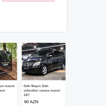
aze masini
Dəfn Maşını Dəfn
sini
xidmətləri cenaze masini
24/7
90 AZN