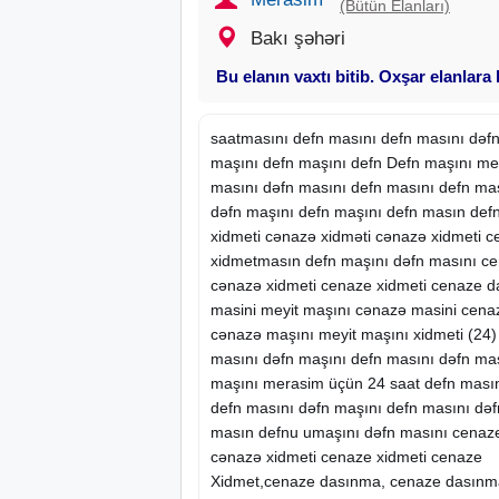
(Bütün Elanları)
Bakı şəhəri
Bu elanın vaxtı bitib. Oxşar elanlara
saat
masını defn masını defn masını dəfn
maşını defn maşını defn Defn maşını me
masını dəfn masını defn masını defn mas
dəfn maşını defn maşını defn masın def
xidmeti
cənazə xidməti cənazə xidmeti ce
xidmetmasın defn maşını dəfn masını ce
cənazə xidmeti cenaze xidmeti cenaze 
masini meyit maşını cənazə masini cena
cənazə maşını meyit maşını xidmeti (24)
masını dəfn maşını defn masını dəfn maş
maşını merasim üçün 24 saat defn masın
defn masını dəfn maşını defn masını dəf
masın defnu umaşını dəfn masını cenaze
cənazə xidmeti cenaze xidmeti cenaze
Xidmet,cenaze dasınma, cenaze dasınm