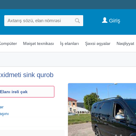
Giriş
Kompüter
Məişət texnikası
İş elanları
Şəxsi əşyalar
Nəqliyyat
xidmeti sink qurob
Elanı irəli çək
ər
aşını