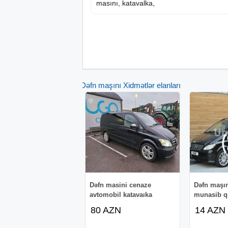
masını, katavalka,
Dəfn maşını Xidmətlər elanları
Dəfn masini cenaze
Dəfn maşın
avtomobil katavaıka
munasib q
80 AZN
14 AZN