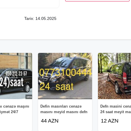
Tarix: 14.05.2025
ı cənazə maşını
Defin masınları cenaze
Defn masini cen
iymət 24/7
masını meyid masını defn
24 saat meyit ma
44 AZN
12 AZN