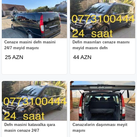
Cenaze masini defn masini
Defin masınları cenaze masını
24/7 meyid maşını
meyid masını defn
25 AZN
44 AZN
Defn masini katavalka qara
Cənazələrin daşınması meyit
masin cenaze 24/7
maşını