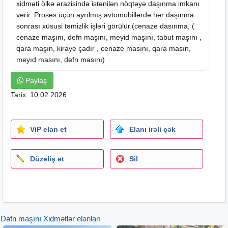
xidməti ölkə ərazisində istənilən nöqtəyə daşınma imkanı
verir. Proses üçün ayrılmış avtomobillərdə hər daşınma
sonrası xüsusi təmizlik işləri görülür.(cenaze dasınma, (
cenaze maşını, defn maşını, meyid maşını, tabut maşını ,
qara maşın,
kiraye
çadır , cenaze masını, qara masın,
meyıd masını, defn masını)
Paylaş
Tarix: 10.02.2026
ViP elan et
Elanı irəli çək
Düzəliş et
Sil
Dəfn maşını Xidmətlər elanları