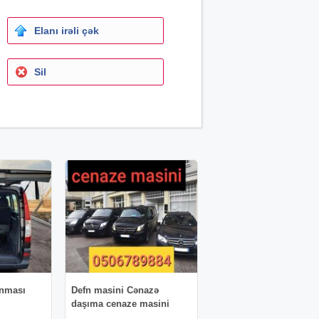
Elanı irəli çək
Sil
ınması
Defn masini Cənazə
daşıma cenaze masini