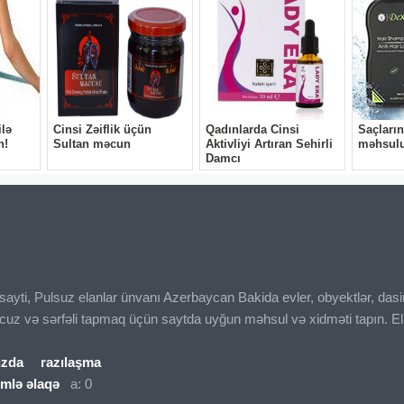
ı sayti, Pulsuz elanlar ünvanı Azerbaycan Bakida evler, obyektlər, das
ucuz və sərfəli tapmaq üçün saytda uyğun məhsul və xidməti tapın. El
ızda
razılaşma
imlə əlaqə
a: 0