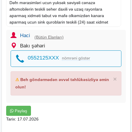
Dəfn mərasimləri ucun yuksək səviyəli cənazə
aftomobilerin teskili seher daxili və uzaq rayonlara
aparmaq xidməti tabut və mafə olkəmizdən kanara
aparmaq ucun sink quroblarin teskili (24)
saat
xidmət
masını defn masını defn masını dəfn maşını defn masını
dəfn maşını defn maşını defn Defn maşını merasim üçün
Haci
(Bütün Elanları)
24 saat defn masını dəfn masını defn masını defn masını
Bakı şəhəri
dəfn maşını defn masını dəfn
0552125XXX
nömrəni göstər
×
⚠
Beh göndərmədən əvvəl təhlükəsizliyə əmin
olun!
Paylaş
Tarix: 17.07.2026