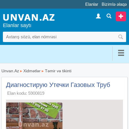
Elanlar
Bizimlə əlaqə
Elanlar saytı
Unvan.Az
▸
Xidmətlər
▸
Təmir və tikinti
Диагностирую Утечки Газовых Труб
Elan kodu: 5900819