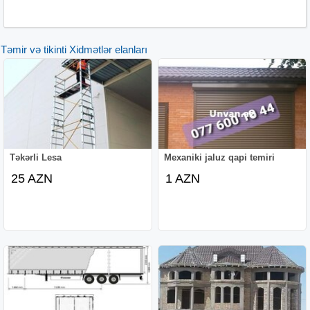
Təmir və tikinti Xidmətlər elanları
Təkərli Lesa
Mexaniki jaluz qapi temiri
25 AZN
1 AZN