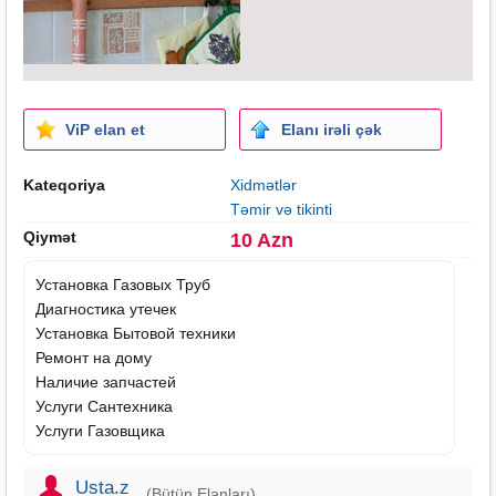
ViP elan et
Elanı irəli çək
Kateqoriya
Xidmətlər
Təmir və tikinti
Qiymət
10 Azn
Установка Газовых Труб
Диагностика утечек
Установка Бытовой техники
Ремонт на дому
Наличие запчастей
Услуги Сантехника
Услуги Газовщика
Usta.z
(Bütün Elanları)