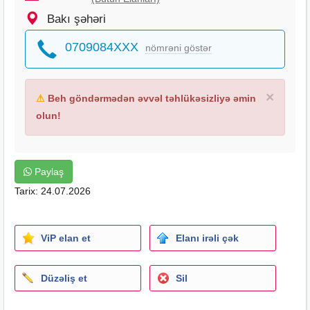
Bakı şəhəri
0709084XXX
nömrəni göstər
×
⚠
Beh göndərmədən əvvəl təhlükəsizliyə əmin
olun!
Paylaş
Tarix: 24.07.2026
ViP elan et
Elanı irəli çək
Düzəliş et
Sil