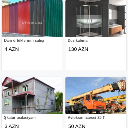
Dam örtüklərinin satışı
Dus kabina
4 AZN
130 AZN
Şkatur usdasiyam
Avtokran icaresi 25 T
3 AZN
50 AZN