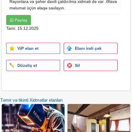
Rayonlara və şəhər daxili çatdırılma xidməti də var .Əlavə
məlumat üçün əlaqə saxlayın.
Paylaş
Tarix: 15.12.2025
ViP elan et
Elanı irəli çək
Düzəliş et
Sil
Təmir və tikinti Xidmətlər elanları