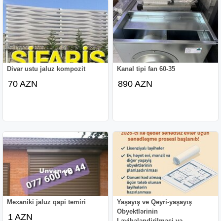
Divar ustu jaluz kompozit
Kanal tipi fan 60-35
70 AZN
890 AZN
Mexaniki jaluz qapi temiri
Yaşayış və Qeyri-yaşayış
Obyektlərinin
1 AZN
Layihələndirilməsi və