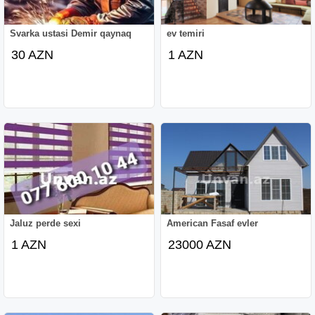
Svarka ustasi Demir qaynaq
ev temiri
30 AZN
1 AZN
Jaluz perde sexi
American Fasaf evler
1 AZN
23000 AZN