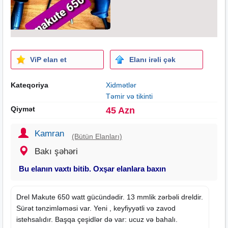
ViP elan et
Elanı irəli çək
Kateqoriya
Xidmətlər
Təmir və tikinti
Qiymət
45 Azn
Kamran
(Bütün Elanları)
Bakı şəhəri
Bu elanın vaxtı bitib. Oxşar elanlara baxın
Drel Makute 650 watt gücündədir. 13 mmlik zərbəli dreldir.
Sürət tənzimləməsi var. Yeni , keyfiyyətli və zavod
istehsalıdır. Başqa çeşidlər də var: ucuz və bahalı.