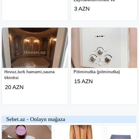
3 AZN
Hovuz,turk hamami,sauna
Pitiminutka (pitminutka)
tikintisi
15 AZN
20 AZN