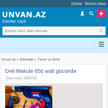
Elanlar
Bizimlə əlaqə
Elanlar saytı
Unvan.Az
▸
Xidmətlər
▸
Təmir və tikinti
Drel Makute 650 watt gücündə
Elan kodu: 5893765