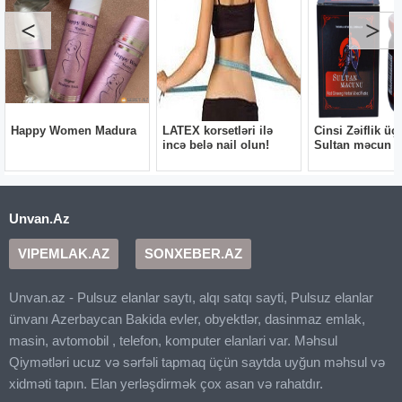
Unvan.Az
VIPEMLAK.AZ
SONXEBER.AZ
Unvan.az - Pulsuz elanlar saytı, alqı satqı sayti, Pulsuz elanlar
ünvanı Azerbaycan Bakida evler, obyektlər, dasinmaz emlak,
masin, avtomobil , telefon, komputer elanlari var. Məhsul
Qiymətləri ucuz və sərfəli tapmaq üçün saytda uyğun məhsul və
xidməti tapın. Elan yerləşdirmək çox asan və rahatdır.