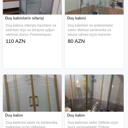
Duş kabinlərin sifarişi
Duş kabini
Duş kabina sifarişlə hazırlanır və
Duş kabinləri və arakəsmələr
istənilən ölçü və dizayna uyğun
satılır. Məhsul santexnika və
istehsal olunur. Paslanmayan
sauna sahəsi üçün nəzərdə
materiallardan istifadə edilərək
tutulub. Real alıcı ilə qiymətdə
110 AZN
80 AZN
hamam məkanına uyğun şüşə
razılaşma mümkündür və əlavə
kabinələrin hazırlanması,
endirim nəzərdə tutulur. Məhsul
çatdırılması və quraşdırılması
haqqında - Duş kabinləri və
həyata
arakəsmələr
Duş kabin
Duş kabin
Duş kabinəsi satılır və santexnika
Duş kabinəsi satılır. İstifadə üçün
məkanları üçün istifadəyə
hazır vəziyyətdədir. Ehtiyac