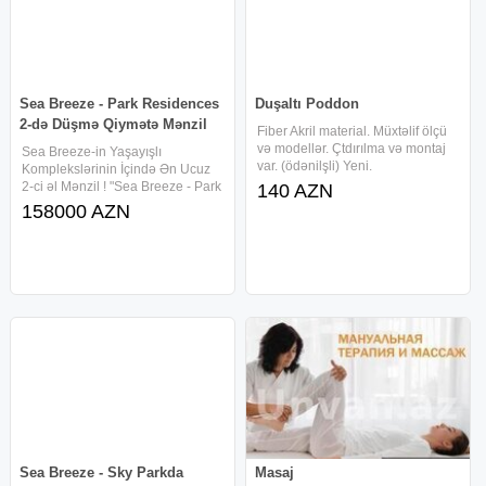
Sea Breeze - Park Residences
Duşaltı Poddon
2-də Düşmə Qiymətə Mənzil
Fiber Akril material. Müxtəlif ölçü
və modellər. Çtdırılma və montaj
Sea Breeze-in Yaşayışlı
var. (ödənilşli) Yeni.
Komplekslərinin İçində Ən Ucuz
2-ci əl Mənzil ! "Sea Breeze - Park
140 AZN
Residences 2" Layihəsində
158000 AZN
Dəyərindən Çox Aşağı Qiymətə
Təmirsiz Mənzil Satılır. * Park
Residences 2. Mərtəbə: 4/7
Sea Breeze - Sky Parkda
Masaj