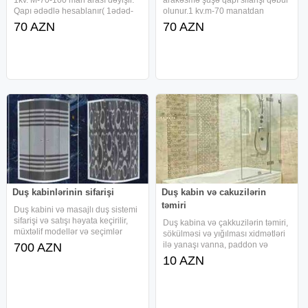
Qapı ədədlə hesablanır( 1ədəd-
olunur.1 kv.m-70 manatdan
230-300man). Iri sifarişlərə ciddi
başlayır.8 və 10 mm temper şüşə
70 AZN
70 AZN
endirim edilir. Çatdırılma və
və paslanmayan aksesuarlardan
quraşdırılma pulsuz
hazırlanır.İri sifarişlərə ciddi
endirim edilir.Bakı və Abşeronun
Duş kabinlərinin sifarişi
Duş kabin və cakuzilərin
təmiri
Duş kabini və masajlı duş sistemi
sifarişi və satışı həyata keçirilir,
Duş kabina və çakkuzilərin təmiri,
müxtəlif modellər və seçimlər
sökülməsi və yığılması xidmətləri
mövcuddur. Duş kabinəsi
ilə yanaşı vanna, paddon və
700 AZN
xidmətləri - Duş kabini və duş
aksesuarların sifarişi həyata
10 AZN
kabinəsi modellərinin sifarişi -
keçirilir. Duş kabina smistitelərinin
Müxtəlif ölçü və variantlarda
təmiri, qurulması və yenilənməsi
peşəkar şəkildə icra