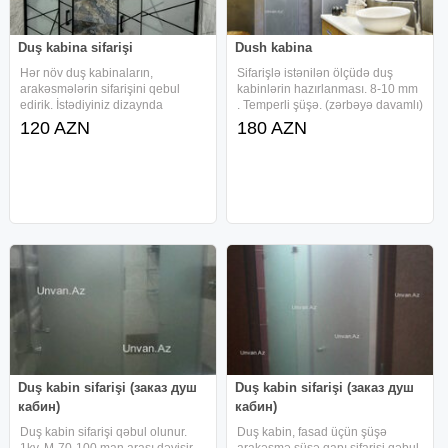
Duş kabina sifarişi
Dush kabina
Hər növ duş kabinaların,
Sifarişlə istənilən ölçüdə duş
arakəsmələrin sifarişini qebul
kabinlərin hazırlanması. 8-10 mm
edirik. İstədiyiniz dizaynda
. Temperli şüşə. (zərbəyə davamlı)
hazırlayıb ünvana ödənişsiz
Paslanmaz metal Quraşdırma və
120 AZN
180 AZN
çatdırırıq. Qiymət kv metrə və
çatdırılma
dizayna görə dəyişir. MUSAOGLU
GROUP MMC Açar sözlər: dus
kabin, duş
Duş kabin sifarişi (заказ душ
Duş kabin sifarişi (заказ душ
кабин)
кабин)
Duş kabin sifarişi qəbul olunur.
Duş kabin, fasad üçün şüşə
1kv. M-70-100 man arası dəyişir.
arakəsmə şüşə qapı sifarişi qəbul