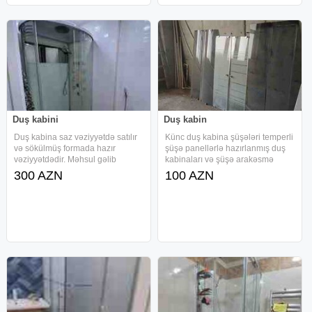
Duş kabini
Duş kabin
Duş kabina saz vəziyyətdə satılır
Künc duş kabina şüşələri temperli
və sökülmüş formada hazır
şüşə panellərlə hazırlanmış duş
vəziyyətdədir. Məhsul gəlib
kabinaları və şüşə arakəsmə
aparılaraq yenidən quraşdırıla
sistemləri üçün təqdim olunur.
300 AZN
100 AZN
bilər. Kabin daxilində radio
Dəst şəklində satılan məhsullar
funksiyası da mövcuddur və
müxtəlif dizayn və ölçülərdə
istifadəyə tam yararlıdır. Məhsulun
mövcuddur. Şüşə panellər
montaja