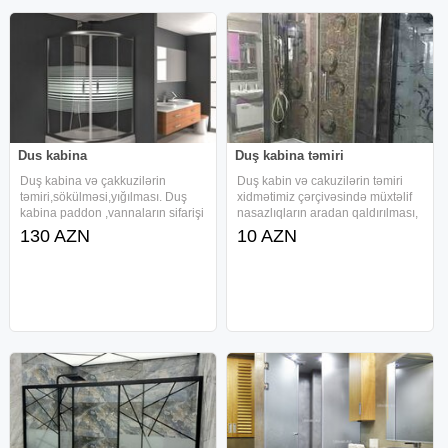
Dus kabina
Duş kabina təmiri
Duş kabina və çakkuzilərin
Duş kabin və cakuzilərin təmiri
təmiri,sökülməsi,yığılması. Duş
xidmətimiz çərçivəsində müxtəlif
kabina paddon ,vannaların sifarişi
nasazlıqların aradan qaldırılması,
Vanna təmiri ( yeni kimi görünüş
aksesuarların dəyişdirilməsi və
130 AZN
10 AZN
qaranti) Duş kabin smistitellərin
quraşdırılması işləri həyata
təmiri,sifarişi,qurulması Rolik və
keçirilir. Temper şüşələrin sifarişi,
aksesuarların
sensor və ehtiyyat