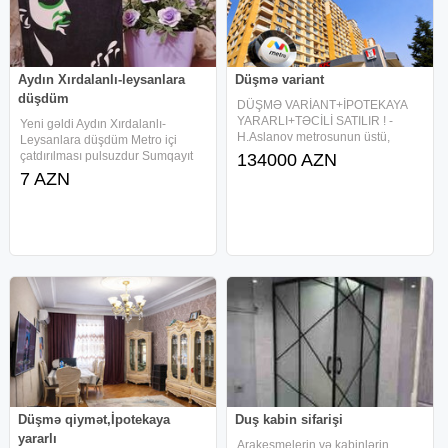
Aydın Xırdalanlı-leysanlara
Düşmə variant
düşdüm
DÜŞMƏ VARİANT+İPOTEKAYA
YARARLI+TƏCİLİ SATILIR ! -
Yeni gəldi Aydın Xırdalanlı-
H.Aslanov metrosunun üstü,
Leysanlara düşdüm Metro içi
M.Hadi küç.KFC-nin yanında -
çatdırılması pulsuzdur Sumqayıt
134000 AZN
TBM MTK-a məxsus 16 mərtəbəli
vəRayonlara poçtla çatdırılması
7 AZN
binanın 7-ci mərtəbəsi. - 2 otağa
mövcuddur
düzəlmə. - Ümumi sahəsi 48 kv/m.
- Sənəd -
Düşmə qiymət,İpotekaya
Duş kabin sifarişi
yararlı
Arakesmelerin və kabinlərin