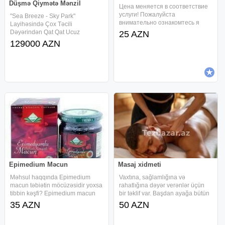
Düşmə Qiymətə Mənzil
Цена меняется в соответствие
услуги! Пожалуйста
"Sea Breeze - Sky Park"
внимательно ознакомтесь я
Layihəsində Çox Təcili
предлагаю только масссаж. Я
Dəyərindən Qat Qat Ucuz
25 AZN
даю 100% гарантию, что
Qiymətə Mənzil Satılır! 1kv.m =
129000 AZN
пациенты, перенесшие инсульт,
1430$. * Yerləşmə: "Half
в кратчайшие сроки встанут на
Moon(Aypara)nın, "Casinon"-un
ноги. Работаю с выездом с
və "Marina Village"-in
самыми
Epimedium Məcun
Masaj xidmeti
Məhsul haqqında Epimedium
Vaxtına, sağlamlığına və
macun təbiətin möcüzəsidir yoxsa
rahatlığına dəyər verənlər üçün
tibbin kəşfi? Epimedium macun
bir təklif var. Başdan ayağa bütün
bir möcüzə deyil, son illərdə tibb
bədən üçün əla masaj xidmətləri
35 AZN
50 AZN
dünyasını təccübləndirən bir
təklif edirəm. Mənim haqqımda -
bitgidən hazırlanmış üründür.
baxımlı, təhsilli, şən, ünsiyyətcil bir