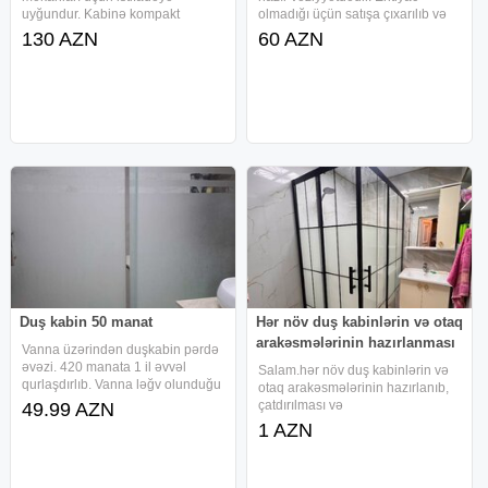
uyğundur. Kabinə kompakt
olmadığı üçün satışa çıxarılıb və
quruluşu ilə hamam otağında
ölçüləri geniş istifadə sahəsinə
130 AZN
60 AZN
rahat istifadə imkanı yaradır.
uyğundur. Ölçülər - Hündürlük 2
Məhsul haqqında - Duş kabinəsi
metrdir - Eni 1.50 metrdir - Geniş
istifadəyə yararlı vəziyyətdədir -
məkanlara uyğun
Duş kabin 50 manat
Hər növ duş kabinlərin və otaq
arakəsmələrinin hazırlanması
Vanna üzərindən duşkabin pərdə
əvəzi. 420 manata 1 il əvvəl
Salam.hər növ duş kabinlərin və
qurlaşdırlıb. Vanna ləğv olunduğu
otaq arakəsmələrinin hazırlanıb,
üçün çıxarılıb. Keyfiyyətli maldır.
çatdırılması və
49.99 AZN
Qoymağa yer olmadığı üçün ucuz
quraşdırılması.roliklərin, petlələrin
1 AZN
satıram. Ünvan: Əhmədli, Ukrayna
bərpası.yerliyin düzəldilməsi və
dairəsi
mərmər işi münasib qiymətlərlə
mövcuddur.buyurun sizdə sifariş