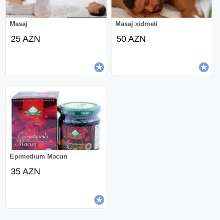
Masaj
Masaj xidmeti
25 AZN
50 AZN
Epimedium Məcun
35 AZN