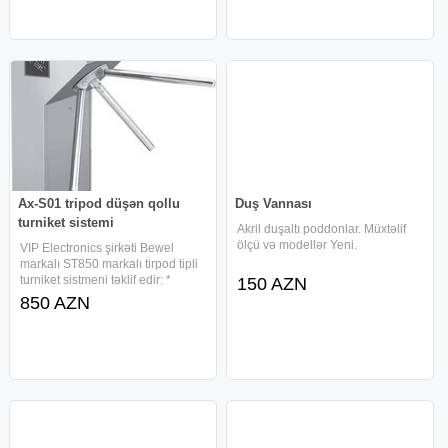
Ax-S01 tripod düşən qollu
Duş Vannası
turniket sistemi
Akril duşaltı poddonlar. Müxtəlif
ölçü və modellər Yeni.
VIP Electronics şirkəti Bewel
markalı ST850 markalı tirpod tipli
turniket sistmeni təklif edir: *
150 AZN
Paslanmaz material * Düşən qol
850 AZN
mexanizmi (panik button) * Çöl və
daxiki məkan üçün istifadəyə
uygun * Bütün növ acces