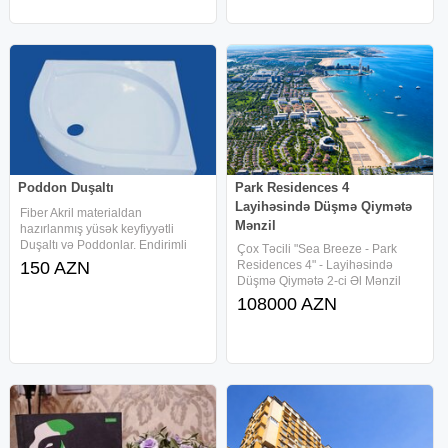
edin
Poddon Duşaltı
Park Residences 4
Layihəsində Düşmə Qiymətə
Fiber Akril materialdan
Mənzil
hazırlanmış yüsək keyfiyyətli
Duşaltı və Poddonlar. Endirimli
Çox Təcili "Sea Breeze - Park
qiymətlərlə təklif edilir. Müxtəlif
150 AZN
Residences 4" - Layihəsində
ölçü və modellər mövcuddur.
Düşmə Qiymətə 2-ci Əl Mənzil
Çatdırılma quraşdırılma var. YENİ
Satılır! * Yerləşmə: "Park
108000 AZN
Residences 4" Ayparanın
Yaxınlığında, "Dream Arena" və