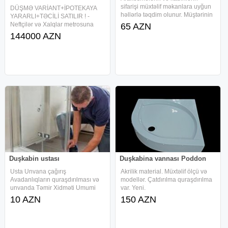
sifarişi müxtəlif məkanlara uyğun
DÜŞMƏ VARİANT+İPOTEKAYA
həllərlə təqdim olunur. Müştərinin
YARARLI+TƏCİLİ SATILIR ! -
istəyinə uyğun bütün növ
Neftçilər və Xalqlar metrosuna
65 AZN
arakəsmə və kabin seçimləri
yaxın məsafədə, "Podium MALL",
144000 AZN
mövcuddur. Santexnika və
"Məlhəm" Klinikası, "Nazlı"Şadlıq
kommunikasiya sahəsinə uyğun
Sarayının arxasında. - 18
fərqli
mərtəbənin
Duşkabin ustası
Duşkabina vannası Poddon
Usta Unvana çağırış
Akrilik material. Müxtəlif ölçü və
Avadanlıqların quraşdırılması və
modellər. Çatdırılma quraşdırılma
unvanda Təmir Xidməti Umumi
var. Yeni.
Diaqnostika Qısaqapanma təyini
10 AZN
150 AZN
və təmiri Elektrik Usta Servisi
Santexnik usta Servisi Şlanq,
Smesitel, sifon deyişdirilməsi