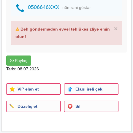
0506646XXX
nömrəni göstər
×
⚠
Beh göndərmədən əvvəl təhlükəsizliyə əmin
olun!
Paylaş
Tarix: 08.07.2026
ViP elan et
Elanı irəli çək
Düzəliş et
Sil