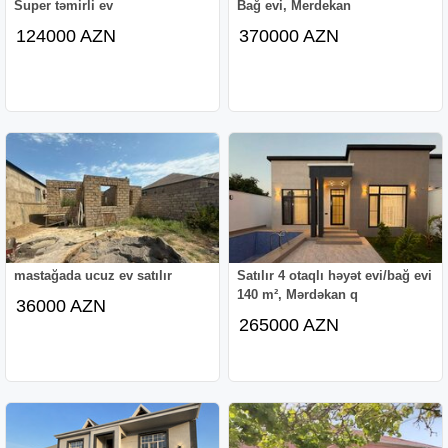
Super təmirli ev
Bağ evi, Merdekan
124000 AZN
370000 AZN
mastağada ucuz ev satılır
Satılır 4 otaqlı həyət evi/bağ evi
140 m², Mərdəkan q
36000 AZN
265000 AZN