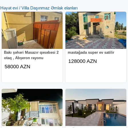
Həyət evi / Villa Daşınmaz Əmlak elanları
Bakı şəhəri Masazır qəsəbəsi 2
mastağada super ev satilir
otaq , Abşeron rayonu
128000 AZN
58000 AZN