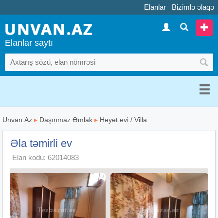
Elanlar
Bizimlə əlaqə
Elanlar saytı
Unvan.Az
▸
Daşınmaz Əmlak
▸
Həyət evi / Villa
Əla təmirli ev
Elan kodu: 62014083