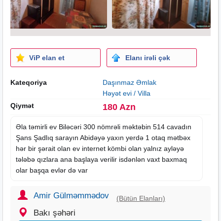
ViP elan et
Elanı irəli çək
Kateqoriya
Daşınmaz Əmlak
Həyət evi / Villa
Qiymət
180 Azn
Əla təmirli ev Biləcəri 300 nömrəli məktəbin 514 cavadın
Şans Şadlıq sarayın Abidəyə yaxın yerdə 1 otaq mətbəx
hər bir şərait olan ev internet kömbi olan yalnız ayləyə
tələbə qızlara ana başlaya verilir isdənlən vaxt baxmaq
olar başqa evlər də var
Amir Gülməmmədov
(Bütün Elanları)
Bakı şəhəri