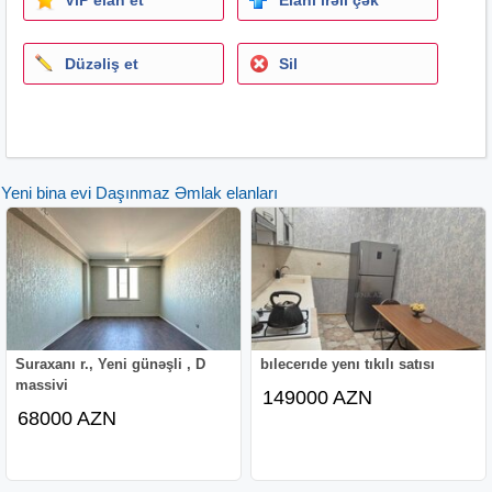
Düzəliş et
Sil
Yeni bina evi Daşınmaz Əmlak elanları
Suraxanı r., Yeni günəşli , D
bılecerıde yenı tıkılı satısı
massivi
149000 AZN
68000 AZN