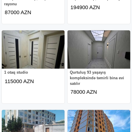
rayonu
194900 AZN
87000 AZN
1 otaq studio
Qurtuluş 93 yaşayış
kompleksində təmirli bina evi
115000 AZN
satılır
78000 AZN