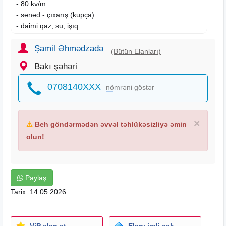
- 80 kv/m
- sənəd - çıxarış (kupça)
- daimi qaz, su, işıq
- kombi istilik sistemi
- əşyalı
Şamil Əhmədzadə
(Bütün Elanları)
- təmirli
Bakı şəhəri
- orta blok və yelçəkən
- geniş və işıqlı otaqlar
0708140XXX
nömrəni göstər
- zəngin və əlverişli infrastruktur
- Elmlər Akademiyası və Nizami metrolarına piyada
məsafə
×
⚠
Beh göndərmədən əvvəl təhlükəsizliyə əmin
- digər metrolara və şəhərin müxtəlif nöqtələrinə gedən
marşrut xəttləri
olun!
- yaxınlıqda məktəb, bağça, supermarketlər və s.
Əlavə məlumat üçün əlaqə saxlaya bilərsiniz.
Paylaş
Ofis haqqı 2410 azn təşkil edir.
Tarix: 14.05.2026
ViP elan et
Elanı irəli çək