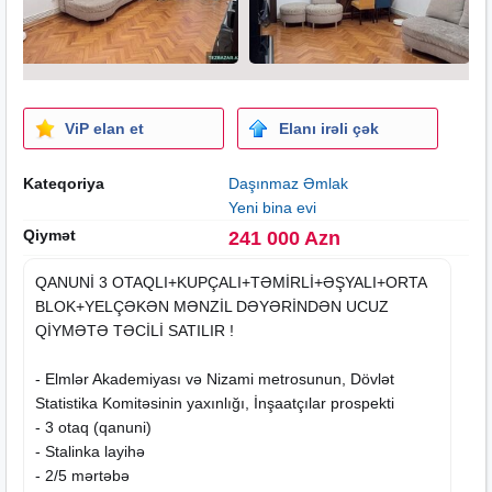
ViP elan et
Elanı irəli çək
Kateqoriya
Daşınmaz Əmlak
Yeni bina evi
Qiymət
241 000 Azn
QANUNİ 3 OTAQLI+KUPÇALI+TƏMİRLİ+ƏŞYALI+ORTA
BLOK+YELÇƏKƏN MƏNZİL DƏYƏRİNDƏN UCUZ
QİYMƏTƏ TƏCİLİ SATILIR !
- Elmlər Akademiyası və Nizami metrosunun, Dövlət
Statistika Komitəsinin yaxınlığı, İnşaatçılar prospekti
- 3 otaq (qanuni)
- Stalinka layihə
- 2/5 mərtəbə