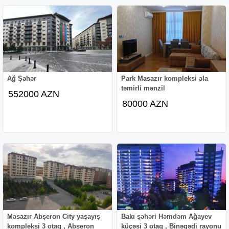
Ağ Şəhər
Park Masazır kompleksi əla
təmirli mənzil
552000 AZN
80000 AZN
Masazır Abşeron City yaşayış
Bakı şəhəri Həmdəm Ağayev
kompleksi 3 otaq , Abşeron
küçəsi 3 otaq , Binəqədi rayonu