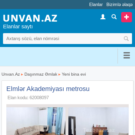
Elanlar
Bizimlə əlaqə
Elanlar saytı
Unvan.Az
▸
Daşınmaz Əmlak
▸
Yeni bina evi
Elmlər Akademiyası metrosu
Elan kodu: 62008097