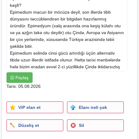
kəşfi?
Epimedium macun bir möcüzə deyil, son illərdə tibb
dünyasını təccübləndirən bir bitgidən hazırlanmış
üründür. Epimedyum (xalq arasında ona keşiş külahı otu
və ya azğın təkə otu deyilir) otu Çində, Avropa və Asiyanın
bir çox yerlərində, xüsusəndə Türkiyə ərazisində təbii
şəkildə bitir.
Epimedium əslində cinsi gücü artırdığı üçün alternativ
tibdə uzun illərdir istifadə olunur. Hətta tarixi mənbələrdə
hələ bizim eradan əvvəl 2-ci yüzillikdə Çində iktidarsızlıq
və cinsi zəiflik xəstəliklərində təbiblər tərəfindən istifadə
Paylaş
olunduğu qeyd olunur. Müasir tibb isə üzərində 14 il
Tarix: 05.08.2026
çalışdıqdan sonra bu bitginin bütün sirlərini öyrəndiyini
açıqlamışdır.
Epimedium bitgisinin yarpaqlarından istifadə olunur.
ViP elan et
Elanı irəli çək
Qurudulmuş yarpaqaların təsiri daha böyükdür. Əvvəllər
bitgidən sadəcə xammal (yarpaq) şəklində istifadə
olunurdu. Hazırda daha çox macun kimi (Epimedium
Düzəliş et
Sil
macun) istifadə olunur. Epimediumda flavonlar, glikozidlər,
icarin və noricarin mövcuddur. Bu maddələr çox güclü