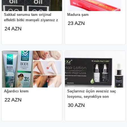
zərər verəcək bir təsirə malik deyil
Epimedium macun ilə seksdən həzz al
Epimedium macun istifadə qaydası
Sakkal serumu tam orijinal
Madura şam
İstifadədən əvvəl mütləq yaxşıca qarışdırın. 1-2 çay
effektli bitki mənşəli ziyansız z
23 AZN
qaşığı istifadə etmək tövsiyə olunur. Qəbul etdikdən 30-40
24 AZN
dəqiqə sonra təsir göstərməyə başlayır.
24
saat
ərzində bir dəfə istifadə olunmalıdır.
Əlavə təsirləri və xəbərdarlıq
Epimedium macun qida əlavəsi olaraq qəbul olunur.
Uşaqların əli çatmayan, sərin və günəş şüaları düşməyən
yerdə saxlamaq tövsiyə olunur. 18 yaşdan kiçik olan
şəxslərin istifadəsi tövsiyə olunmur.
Hər bağlamada 240 qr macun mövcuddur.
Ağardıcı krem
Saçlarınız üçün əvəzsiz saç
losyonu, seyrəkliyə son
22 AZN
30 AZN