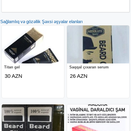
ehtiras yaratma qabiliyyətinə malikdir. Qədim tibbi biliklərə
malik ölkələr olan Koreya, Çin və Yaponiyada siçanlar
üzərində aparılan təcrübələrdə davamlı istifadə
Sağlamlıq və gözəllik Şəxsi əşyalar elanları
nəticəsində siçanların cinsi istəklərinin çox böyük bir
ölçüdə artdığı müəyyən olunmuşdur. Bu nəticələr kişilər
üzərində də təsdiq olunmuşdur.
Epimedium bitgisi oyandırıcı xüsusiyyətlərədə malikdir.
Qadınlarda cinsi orqanlarda oyanma yaratma qabiliyyəti
aşkarlanmışdır. Eyni şey kişilər üçündə keçərlidir. Penis
ətrafındakı qan damarlarında qan dövranını gücləndirir və
cinsi istəyi oyandırır. Epimedium qadınlarda və kişilərdə
Titan gel
Saqqal çıxaran serum
güclü bir afrodizyak yaradır. Hər iki cinsdə sinir siteminədə
30 AZN
26 AZN
təsir göstərir. Buna görədə sadəcə ehtiras yaratmaqla
qalmır, eyni zamanda cinsi zəifliyə səbəb olan cinsi
problemlərində aradan qaldırılmasında təsirini göstərir.
Xüsusəndə iqtidarsızlıq, vagina hissiyatının zəif olması,
penisin kiçik olması, tez boşalma problemlərinin həll
olmasında əvəzedilməzdir.
Yalnız Epimedium macun təbii bir dərmandır, bu
baxımdan uzun müddətli istifadədə insan sağlamlığına