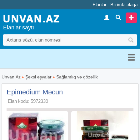
Elanlar
Bizimlə əlaqə
Elanlar saytı
Unvan.Az
▸
Şəxsi əşyalar
▸
Sağlamlıq və gözəllik
Epimedium Məcun
Elan kodu: 5972339