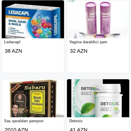
Ledacapl
Vagina daraldici şam
38 AZN
32 AZN
Saç qaraldan şampun
Detoxic
2010 AZN
41 AZN