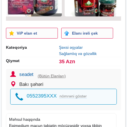
ViP elan et
Elanı irəli çək
Kateqoriya
Şəxsi əşyalar
Sağlamlıq və gözəllik
Qiymət
35 Azn
seadet
(Bütün Elanları)
Bakı şəhəri
0552395XXX
nömrəni göstər
Məhsul haqqında
Epimedium macun təbiətin möcüzəsidir yoxsa tibbin