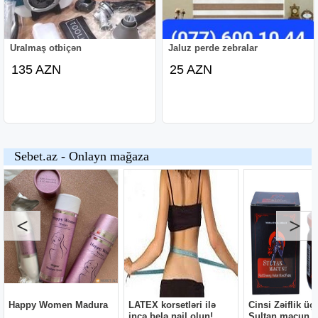
Uralmaş otbiçən
Jaluz perde zebralar
135 AZN
25 AZN