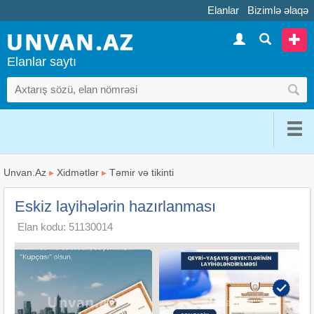
Elanlar
Bizimlə əlaqə
Elanlar saytı
Unvan.Az
▸
Xidmətlər
▸
Təmir və tikinti
Eskiz layihələrin hazırlanması
Elan kodu: 51130014