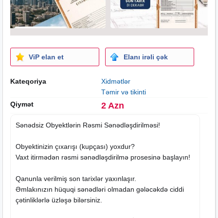
ViP elan et
Elanı irəli çək
Kateqoriya
Xidmətlər
Təmir və tikinti
Qiymət
2 Azn
Sənədsiz Obyektlərin Rəsmi Sənədləşdirilməsi!
Obyektinizin çıxarışı (kupçası) yoxdur?
Vaxt itirmədən rəsmi sənədləşdirilmə prosesinə başlayın!
Qanunla verilmiş son tarixlər yaxınlaşır.
Əmlakınızın hüquqi sənədləri olmadan gələcəkdə ciddi
çətinliklərlə üzləşə bilərsiniz.