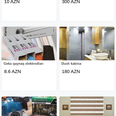
10 AZN
300 AZN
Geka qaynaq elektrodları
Dush kabina
8.6 AZN
180 AZN