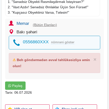
1. "Sənədsiz Obyekti Rəsmiləşdirmək İstəyirsən?"
2. "Vaxt Azdır! Sənədsiz Əmlaklar Üçün Son Fürsət!"
3. "Kupçasız Obyektiniz Varsa, Tələsin!"
4. "Eskiz Layihə və Rəsmi Sənədləşmə Bir Yerdə!"
5. "Rahat Olun! Biz Sənədləşməni Həll Edirik!"
Memar
(Bütün Elanları)
Bakı şəhəri
Eskiz layihələrin hazırlanması
Bələdiyyə və İcra hakimiyyətindən razılıqlar
0556860XXX
nömrəni göstər
BTİ və digər müvafiq orqanlarla sənədləşmə
Qanuni çıxarış (kupça) almağa tam dəstək
- Obyektlərin sənədləşdirilməsi
×
⚠
Beh göndərmədən əvvəl təhlükəsizliyə əmin
- Eskiz layihələrin hazırlanması
- Sənədsiz evlərin rəsmləşdirilməsi
olun!
- Kupça almaq üçün sənədləşmə
- Eskiz plan xidməti
- Əmlak sənədlərinin hazırlanması
Paylaş
- Tikili sənədlərinin rəsmləşdirilməsi
Tarix: 06.07.2026
- Ev sənədlərinin hazırlanması
- Evə kupça almaq
- Çıxarış alma xidməti
eskizlayihe
ViP elan et
Elanı irəli çək