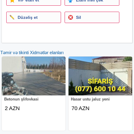
#senedleshdirme
#kupcaalma
Düzəliş et
Sil
#obyektsenedi
#evsenedi
#tikilisenedleri
#azrealestate
#
emlaksenedleri
Təmir və tikinti Xidmətlər elanları
#evrəsmləşdirmə
#eskizxidməti
#azerbaycandaemlak
#bakuemlak
#kupca
#Layihələndirmə
#Sənədləşdirmə
#TikintiLayihəsi
Betonun şlifovkasi
Hasar ustu jaluz yeni
#EvLayihəsi
2 AZN
70 AZN
#ObyektLayihəsi
#QeyriYaşayışObyekt
#Tikintiİcazəsi
#Müəyyənləşdirmə