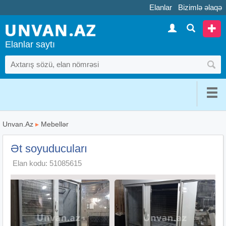
Elanlar
Bizimlə əlaqə
Elanlar saytı
Unvan.Az
▸
Mebellər
Ət soyuducuları
Elan kodu: 51085615