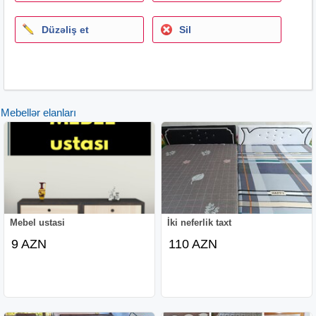
-Dönər və Tantuni aparatları;
-Dezinfektorlar və Zibil qabları;
Düzəliş et
Sil
Daha çox məlumat üçün əlaqə nömrələrimizə zəng edə
və ya whatsapp vasitəsilə əlaqə saxlaya bilərsiniz.
Mebellər elanları
Mebel ustasi
İki neferlik taxt
9 AZN
110 AZN