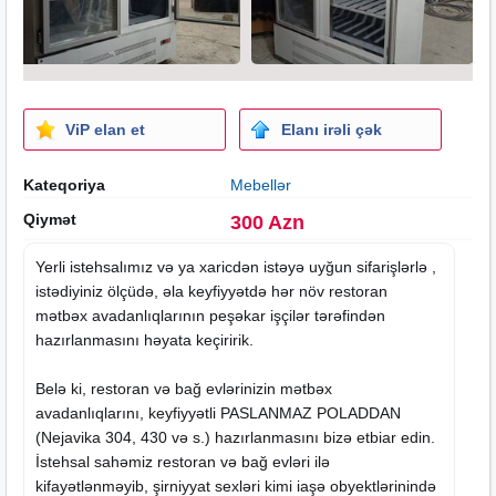
ViP elan et
Elanı irəli çək
Kateqoriya
Mebellər
Qiymət
300 Azn
Yerli istehsalımız və ya xaricdən istəyə uyğun sifarişlərlə ,
istədiyiniz ölçüdə, əla keyfiyyətdə hər növ restoran
mətbəx avadanlıqlarının peşəkar işçilər tərəfindən
hazırlanmasını həyata keçiririk.
Belə ki, restoran və bağ evlərinizin mətbəx
avadanlıqlarını, keyfiyyətli PASLANMAZ POLADDAN
(Nejavika 304, 430 və s.) hazırlanmasını bizə etbiar edin.
İstehsal sahəmiz restoran və bağ evləri ilə
kifayətlənməyib, şirniyyat sexləri kimi iaşə obyektlərinində