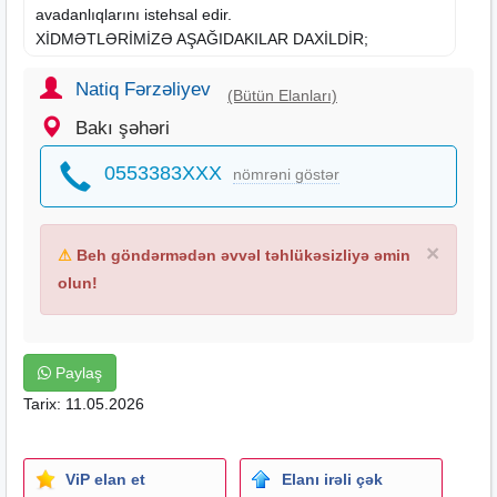
avadanlıqlarını istehsal edir.
XİDMƏTLƏRİMİZƏ AŞAĞIDAKILAR DAXİLDİR;
-Çatdırılma və Quraşdırılma;
-Yüksək xidmət;
Natiq Fərzəliyev
(Bütün Elanları)
-Paslanmaz Polad 304, 430 və.s (müştərinin sifarişinə
Bakı şəhəri
əsasən);
-Listlərin Kəsim və bükümü;
0553383XXX
nömrəni göstər
-Qeyri-adi sənaye tipli avadanlıqların istehsalı;
-Kommersiya tipli avadanlıqlar;
-Traplar;
×
⚠
Beh göndərmədən əvvəl təhlükəsizliyə əmin
-Manqal;
-Yuma dəzgahları;
olun!
-Çalışma dəzgahları;
-Daşınma avadanlıqları (servis arabaları və.s);
-Soyuducular və Soyutma sistemləri;
Paylaş
-Vitrinlər;
Tarix: 11.05.2026
-Rəflər (Paslanmaz, Stellaj, Divar rəfləri);
-Çay samovarları;
-Ət çəkənlər;
-Gigiyena və Təmizlik avadanlıqları;
ViP elan et
Elanı irəli çək