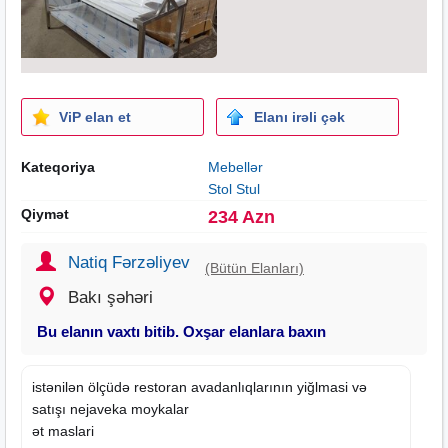
ViP elan et
Elanı irəli çək
Kateqoriya
Mebellər
Stol Stul
Qiymət
234 Azn
Natiq Fərzəliyev
(Bütün Elanları)
Bakı şəhəri
Bu elanın vaxtı bitib. Oxşar elanlara baxın
istənilən ölçüdə restoran avadanlıqlarının yiğlmasi və
satışı nejaveka moykalar
ət maslari