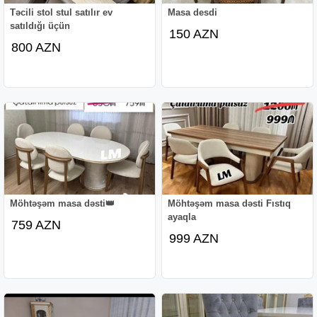
Təcili stol stul satılır ev
Masa desdi
satıldığı üçün
150 AZN
800 AZN
Möhtəşəm masa dəsti👑
Möhtəşəm masa dəsti Fıstıq
ayaqla
759 AZN
999 AZN