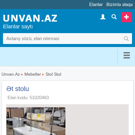
Elanlar
Bizimlə əlaqə
Elanlar saytı
Unvan.Az
▸
Mebellər
▸
Stol Stul
Ət stolu
Elan kodu: 51020483