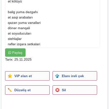
ət kötüyü
balig yuma dəzgahı
ət asqi arabaları
qazan yuma vanallari
dönər manqali
ət soyuducuları
stehlajlar
rəflər izqara setkalari
zontiklər daşıma arabası paslanmaz moyklar
Paylaş
balig yuma.dəzgahi
Tarix: 25.11.2025
tərəvəz yuma vanasi
ət asilqanlari
ət masaları
ViP elan et
Elanı irəli çək
soyuducu
dolablar
vitrinlər
seviz arabaları
Düzəliş et
Sil
boş toplama arabası
havalandırma zontiklər
manqallar ,dönər manqalar