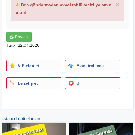
×
⚠
Beh göndərmədən əvvəl təhlükəsizliyə əmin
olun!
Paylaş
Tarix: 22.04.2026
ViP elan et
Elanı irəli çək
Düzəliş et
Sil
Usta xidməti elanları