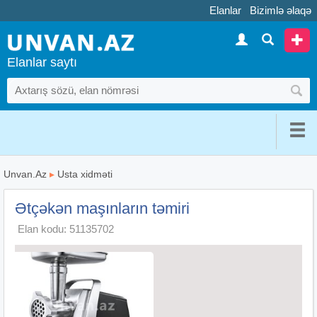
Elanlar
Bizimlə əlaqə
Elanlar saytı
Unvan.Az
▸
Usta xidməti
Ətçəkən maşınların təmiri
Elan kodu: 51135702