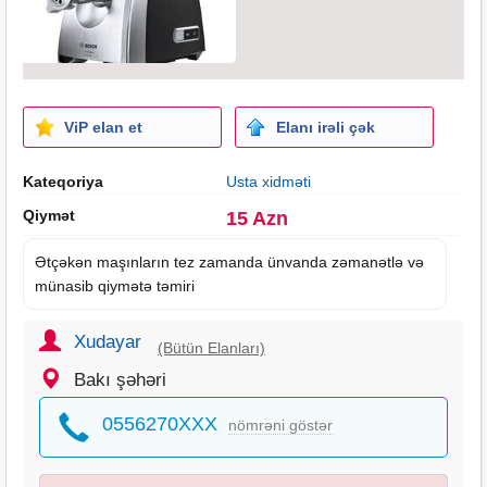
ViP elan et
Elanı irəli çək
Kateqoriya
Usta xidməti
Qiymət
15 Azn
Ətçəkən maşınların tez zamanda ünvanda zəmanətlə və
münasib qiymətə təmiri
Xudayar
(Bütün Elanları)
Bakı şəhəri
0556270XXX
nömrəni göstər