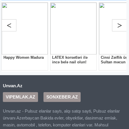
Unvan.Az
VIPEMLAK.AZ
SONXEBER.AZ
Unvan.az - Pulsuz elanlar saytı, alqı satqı sayti, Pulsuz elanlar
ünvanı Azerbaycan Bakida evler, obyektlər, dasinmaz emlak,
masin, avtomobil , telefon, komputer elanlari var. Məhsul