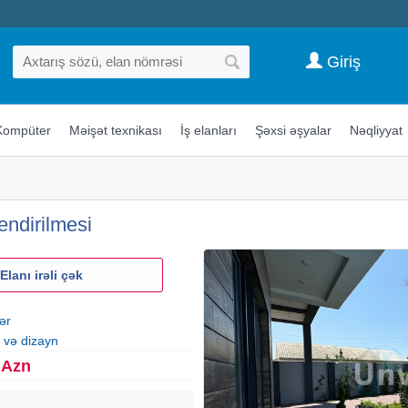
Giriş
Kompüter
Məişət texnikası
İş elanları
Şəxsi əşyalar
Nəqliyyat
endirilmesi
Elanı irəli çək
ər
 və dizayn
 Azn