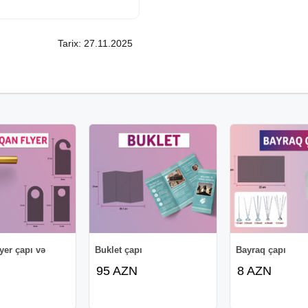
Tarix: 27.11.2025
yer çapı və
Buklet çapı
Bayraq çapı
95 AZN
8 AZN