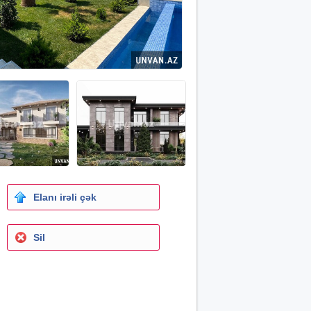
Elanı irəli çək
Sil