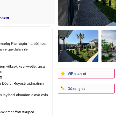
 baxın
emarlıq Planlaşdırma bölməsi
ma və qaydaları ilə
ğun yüksək keyfiyyətlə, qısa
sı.
ViP elan et
R.
 Dövlət Reyestr xidmətinin
Düzəliş et
in layihəsi olmadan əlavə evin
anxidmet #btr #kupca