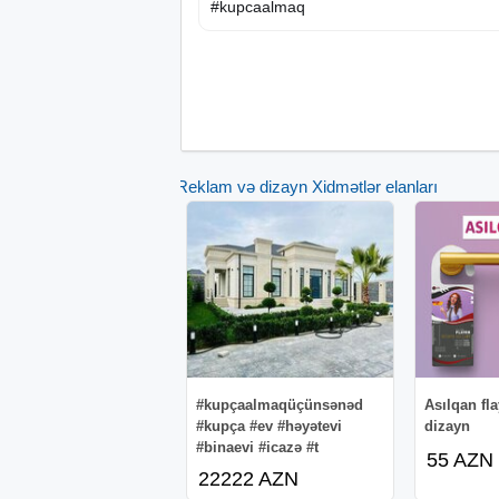
#kupcaalmaq
Reklam və dizayn Xidmətlər elanları
#kupçaalmaqüçünsənəd
Asılqan fla
#kupça #ev #həyətevi
dizayn
#binaevi #icazə #t
55 AZN
22222 AZN