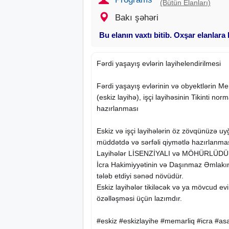
(Bütün Elanları)
Bakı şəhəri
Bu elanın vaxtı bitib. Oxşar elanlara
Fərdi yaşayış evlərin layihelendirilmesi
Fərdi yaşayış evlərinin və obyektlərin M
(eskiz layihə), işçi layihəsinin Tikinti nor
hazırlanması
Eskiz və işçi layihələrin öz zövqünüzə uy
müddətdə və sərfəli qiymətlə hazırlanma
Layihələr LİSENZİYALI və MÖHÜRLÜDÜ
İcra Hakimiyyətinin və Daşınmaz Əmlakın
tələb etdiyi sənəd növüdür.
Eskiz layihələr tikiləcək və ya mövcud ev
özəlləşməsi üçün lazımdır.
#eskiz #eskizlayihe #memarliq #icra #as