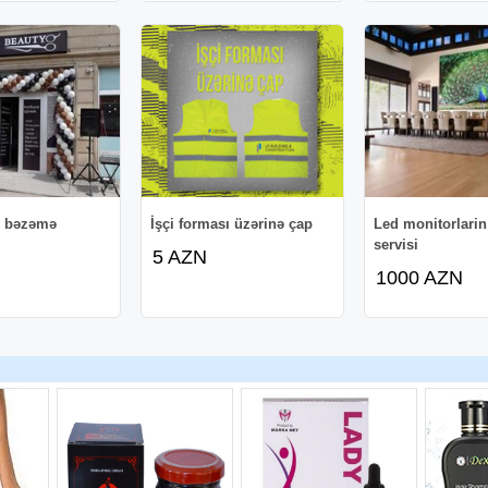
q bəzəmə
İşçi forması üzərinə çap
Led monitorlarin 
servisi
5 AZN
1000 AZN