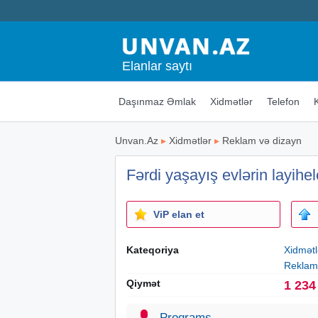
Elanlar saytı
Daşınmaz Əmlak
Xidmətlər
Telefon
Unvan.Az
▸
Xidmətlər
▸
Reklam və dizayn
Fərdi yaşayış evlərin layihel
ViP elan et
Kateqoriya
Xidmətl
Reklam
Qiymət
1 234
Programs