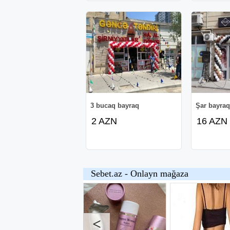
3 bucaq bayraq
Şar bayra
2 AZN
16 AZN